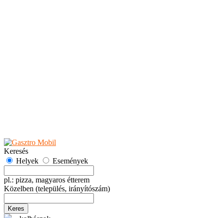
Teaházak
Tejbárok
Vendéglők
Események
Akciók
Fesztiválok
Kiállítások
Programok
Rendezvények
Ünnepek
Hely hozzáadása
Esemény hozzáadása
Ajánlás
Hirdetők részére
GYIK
Keresés
Helyek
Események
pl.: pizza, magyaros étterem
Közelben
(település, irányítószám)
Keres