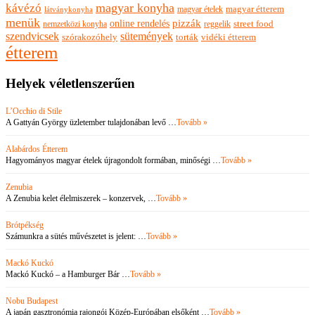
magyar konyha
kávézó
magyar ételek
magyar étterem
látványkonyha
menük
pizzák
online rendelés
nemzetközi konyha
reggelik
street food
szendvicsek
sütemények
szórakozóhely
torták
vidéki étterem
étterem
Helyek véletlenszerűen
L’Occhio di Stile
A Gattyán György üzletember tulajdonában levő …
Tovább »
Alabárdos Étterem
Hagyományos magyar ételek újragondolt formában, minőségi …
Tovább »
Zenubia
A Zenubia kelet élelmiszerek – konzervek, …
Tovább »
Brótpékség
Számunkra a sütés művészetet is jelent: …
Tovább »
Mackó Kuckó
Mackó Kuckó – a Hamburger Bár …
Tovább »
Nobu Budapest
A japán gasztronómia rajongói Közép-Európában elsőként …
Tovább »