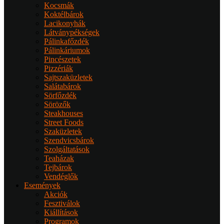
Kocsmák
Koktélbárok
Lacikonyhák
Látványpékségek
Pálinkafőzdék
Pálinkáriumok
Pincészetek
Pizzériák
Sajtszaküzletek
Salátabárok
Sörfőzdék
Sörözők
Steakhouses
Street Foods
Szaküzletek
Szendvicsbárok
Szolgáltatások
Teaházak
Tejbárok
Vendéglők
Események
Akciók
Fesztiválok
Kiállítások
Programok