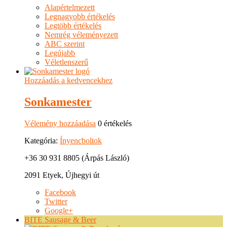
Alapértelmezett
Legnagyobb értékelés
Legtöbb értékelés
Nemrég véleményezett
ABC szerint
Legújabb
Véletlenszerű
Hozzáadás a kedvencekhez
Sonkamester
Vélemény hozzáadása
0 értékelés
Kategória:
Ínyencboltok
+36 30 931 8805 (Árpás László)
2091 Etyek, Újhegyi út
Facebook
Twitter
Google+
BITE Sausage & Beer