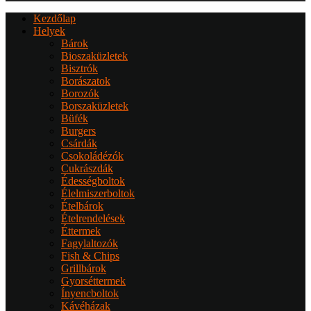
Kezdőlap
Helyek
Bárok
Bioszaküzletek
Bisztrók
Borászatok
Borozók
Borszaküzletek
Büfék
Burgers
Csárdák
Csokoládézók
Cukrászdák
Édességboltok
Élelmiszerboltok
Ételbárok
Ételrendelések
Éttermek
Fagylaltozók
Fish & Chips
Grillbárok
Gyorséttermek
Ínyencboltok
Kávéházak