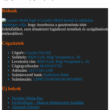
Rólunk
A Gasztro Mobil kereső és adatbázis
elsődleges célja,
hogy összehozza a gasztronómia iránt
érdeklődőket, ezen témakörrel foglalkozó termékek és szolgáltatások
értékesítőivel.
Cégadatok
Cégnév:
Gasztro Net Kft.
Székhely:
9028 Győr, Régi Veszprémi u. 10.
Levelezési cím:
9028 Győr, Régi Veszprémi u. 10.
Cégjegyzékszám:
08-09-015785
Adószám:
14171341-2-08
Számlavezető bank:
Raiffeisen Bank
Számlaszám:
12096729-00346100-00100003
Új helyek
Paradise Shisha Bar
EgyKisHazai – Magyar élelmiszerek Angliába
Albapark Étterem