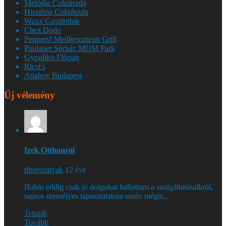
Melódia Cukrászda
Hisztéria Cukrászda
Waxx Gasztrobár
Chez Dodo
Peppers! Mediterranean Grill
Paulaner Sörház MOM Park
Gyradiko Flórián
Ricsi’s
Attaboy Budapest
Új vélemény
Ízek Otthonról
tiborszulyak
12 éve
Habár eddig csak jó dolgokat hallottam a szolgáltatásaikról,
sajnos személyes tapasztalatom során mégis…
Tetszik
Tovább