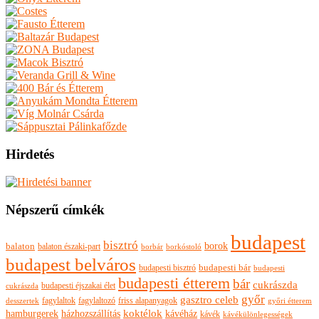
Hirdetés
Népszerű címkék
budapest
bisztró
borok
balaton
balaton északi-part
borkóstoló
borbár
budapest belváros
budapesti bisztró
budapesti bár
budapesti
budapesti étterem
bár
cukrászda
budapesti éjszakai élet
cukrászda
győr
gasztro celeb
fagylaltok
fagylaltozó
friss alapanyagok
győri étterem
desszertek
hamburgerek
koktélok
házhozszállítás
kávéház
kávék
kávékülönlegességek