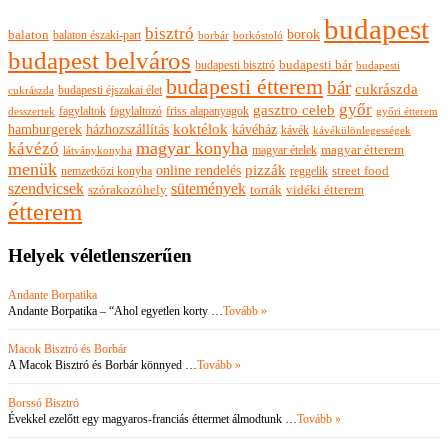
budapest
bisztró
borok
balaton
balaton északi-part
borkóstoló
borbár
budapest belváros
budapesti bisztró
budapesti bár
budapesti
budapesti étterem
bár
cukrászda
budapesti éjszakai élet
cukrászda
győr
gasztro celeb
fagylaltok
fagylaltozó
friss alapanyagok
győri étterem
desszertek
hamburgerek
koktélok
házhozszállítás
kávéház
kávék
kávékülönlegességek
magyar konyha
kávézó
magyar ételek
magyar étterem
látványkonyha
menük
pizzák
online rendelés
nemzetközi konyha
reggelik
street food
szendvicsek
sütemények
szórakozóhely
torták
vidéki étterem
étterem
Helyek véletlenszerűen
Andante Borpatika
Andante Borpatika – “Ahol egyetlen korty …
Tovább »
Macok Bisztró és Borbár
A Macok Bisztró és Borbár könnyed …
Tovább »
Borssó Bisztró
Évekkel ezelőtt egy magyaros-franciás éttermet álmodtunk …
Tovább »