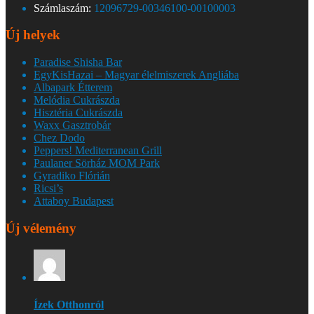
Számlaszám:
12096729-00346100-00100003
Új helyek
Paradise Shisha Bar
EgyKisHazai – Magyar élelmiszerek Angliába
Albapark Étterem
Melódia Cukrászda
Hisztéria Cukrászda
Waxx Gasztrobár
Chez Dodo
Peppers! Mediterranean Grill
Paulaner Sörház MOM Park
Gyradiko Flórián
Ricsi’s
Attaboy Budapest
Új vélemény
Ízek Otthonról