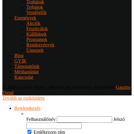
Teaházak
Tejbárok
Vendéglők
Események
Akciók
Fesztiválok
Kiállítások
Programok
Rendezvények
Ünnepek
Blog
GYIK
Támogatóink
Médiaajánlat
Kapcsolat
© 2026 Gasztro Mobil - Minden jog fenntartva - Készítette:
Gasztro
Trend
Tovább az eszköztárra
Bejelentkezés
Felhasználónév
Jelszó
Emlékezzen rám