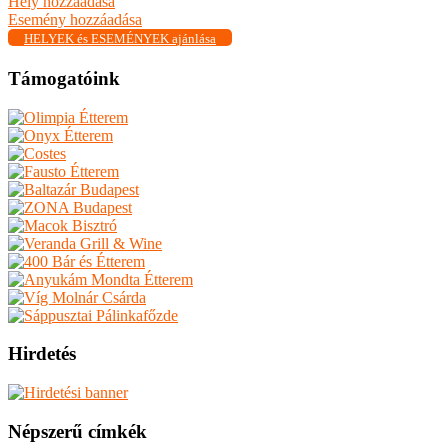
Hely hozzáadása
Esemény hozzáadása
HELYEK és ESEMÉNYEK ajánlása
Támogatóink
Hirdetés
Népszerű címkék