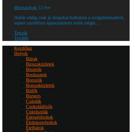
tiborszulyak
12 éve
Habár eddig csak jó dolgokat hallottam a szolgáltatásaikról,
sajnos személyes tapasztalatom során mégis…
Tetszik
Tovább
Kezdőlap
Helyek
Bárok
Bioszaküzletek
Bisztrók
Borászatok
Borozók
Borszaküzletek
Büfék
Burgers
Csárdák
Csokoládézók
Cukrászdák
Édességboltok
Élelmiszerboltok
Ételbárok