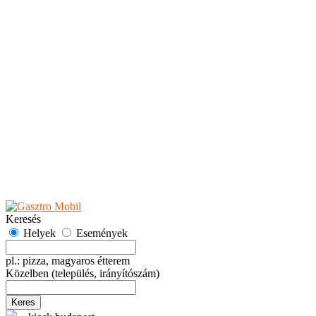
Teaházak
Tejbárok
Vendéglők
Események
Akciók
Fesztiválok
Kiállítások
Programok
Rendezvények
Ünnepek
Hely hozzáadása
Esemény hozzáadása
Ajánlás
Hirdetők részére
GYIK
Keresés
Helyek
Események
pl.: pizza, magyaros étterem
Közelben
(település, irányítószám)
Keres