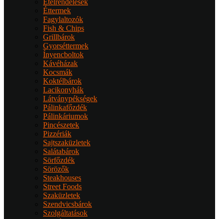
Ételrendelések
Éttermek
Fagylaltozók
Fish & Chips
Grillbárok
Gyorséttermek
Ínyencboltok
Kávéházak
Kocsmák
Koktélbárok
Lacikonyhák
Látványpékségek
Pálinkafőzdék
Pálinkáriumok
Pincészetek
Pizzériák
Sajtszaküzletek
Salátabárok
Sörfőzdék
Sörözők
Steakhouses
Street Foods
Szaküzletek
Szendvicsbárok
Szolgáltatások