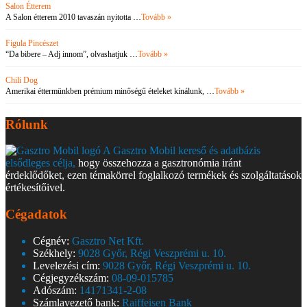
Salon Étterem
A Salon étterem 2010 tavaszán nyitotta …
Tovább »
Figula Pincészet
“Da bibere – Adj innom”, olvashatjuk …
Tovább »
Chili Dog
Amerikai éttermünkben prémium minőségű ételeket kínálunk, …
Tovább »
Rólunk
A Gasztro Mobil kereső és adatbázis
elsődleges célja,
hogy összehozza a gasztronómia iránt
érdeklődőket, ezen témakörrel foglalkozó termékek és szolgáltatások
értékesítőivel.
Cégadatok
Cégnév:
Gasztro Net Kft.
Székhely:
9028 Győr, Régi Veszprémi u. 10.
Levelezési cím:
9028 Győr, Régi Veszprémi u. 10.
Cégjegyzékszám:
08-09-015785
Adószám:
14171341-2-08
Számlavezető bank:
Raiffeisen Bank