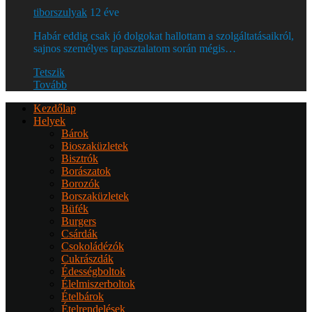
tiborszulyak
12 éve
Habár eddig csak jó dolgokat hallottam a szolgáltatásaikról,
sajnos személyes tapasztalatom során mégis…
Tetszik
Tovább
Kezdőlap
Helyek
Bárok
Bioszaküzletek
Bisztrók
Borászatok
Borozók
Borszaküzletek
Büfék
Burgers
Csárdák
Csokoládézók
Cukrászdák
Édességboltok
Élelmiszerboltok
Ételbárok
Ételrendelések