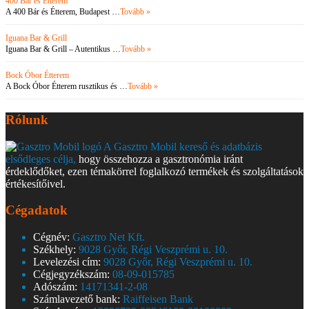
400 Bár és Étterem
A 400 Bár és Étterem, Budapest …
Tovább »
Iguana Bar & Grill
Iguana Bar & Grill – Autentikus …
Tovább »
Bock Óbor Étterem
A Bock Óbor Étterem rusztikus és …
Tovább »
Rólunk
A Gasztro Mobil kereső és adatbázis
elsődleges célja,
hogy összehozza a gasztronómia iránt
érdeklődőket, ezen témakörrel foglalkozó termékek és szolgáltatások
értékesítőivel.
Cégadatok
Cégnév:
Gasztro Net Kft.
Székhely:
9028 Győr, Régi Veszprémi u. 10.
Levelezési cím:
9028 Győr, Régi Veszprémi u. 10.
Cégjegyzékszám:
08-09-015785
Adószám:
14171341-2-08
Számlavezető bank:
Raiffeisen Bank