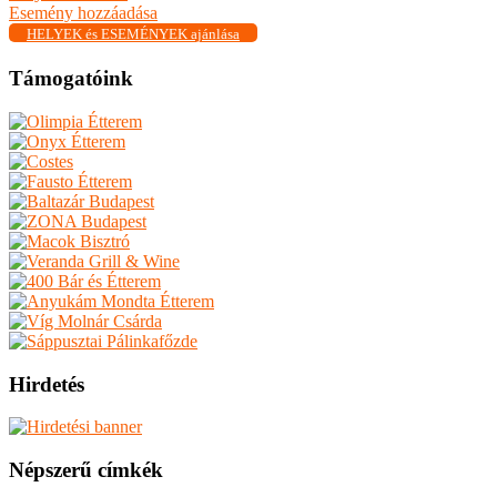
Esemény hozzáadása
HELYEK és ESEMÉNYEK ajánlása
Támogatóink
Hirdetés
Népszerű címkék