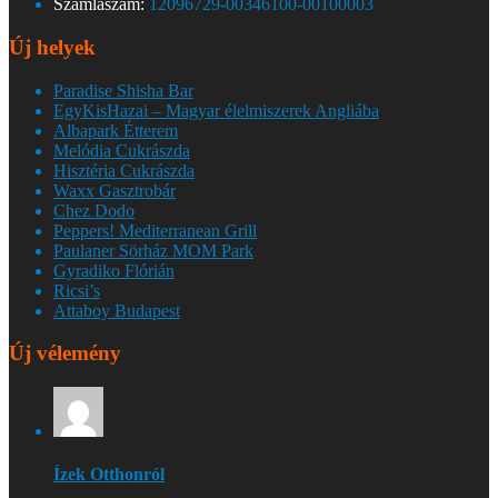
Számlaszám:
12096729-00346100-00100003
Új helyek
Paradise Shisha Bar
EgyKisHazai – Magyar élelmiszerek Angliába
Albapark Étterem
Melódia Cukrászda
Hisztéria Cukrászda
Waxx Gasztrobár
Chez Dodo
Peppers! Mediterranean Grill
Paulaner Sörház MOM Park
Gyradiko Flórián
Ricsi’s
Attaboy Budapest
Új vélemény
Ízek Otthonról