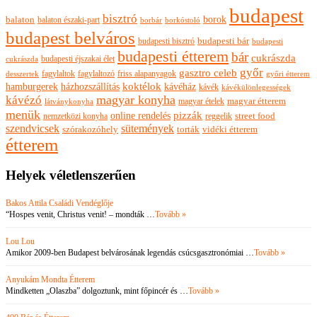
budapest
bisztró
borok
balaton
balaton északi-part
borkóstoló
borbár
budapest belváros
budapesti bisztró
budapesti bár
budapesti
budapesti étterem
bár
cukrászda
budapesti éjszakai élet
cukrászda
győr
gasztro celeb
fagylaltok
fagylaltozó
friss alapanyagok
győri étterem
desszertek
hamburgerek
koktélok
házhozszállítás
kávéház
kávék
kávékülönlegességek
magyar konyha
kávézó
magyar ételek
magyar étterem
látványkonyha
menük
pizzák
online rendelés
nemzetközi konyha
reggelik
street food
szendvicsek
sütemények
szórakozóhely
torták
vidéki étterem
étterem
Helyek véletlenszerűen
Bakos Attila Családi Vendéglője
“Hospes venit, Christus venit! – mondták …
Tovább »
Lou Lou
Amikor 2009-ben Budapest belvárosának legendás csúcsgasztronómiai …
Tovább »
Anyukám Mondta Étterem
Mindketten „Olaszba” dolgoztunk, mint főpincér és …
Tovább »