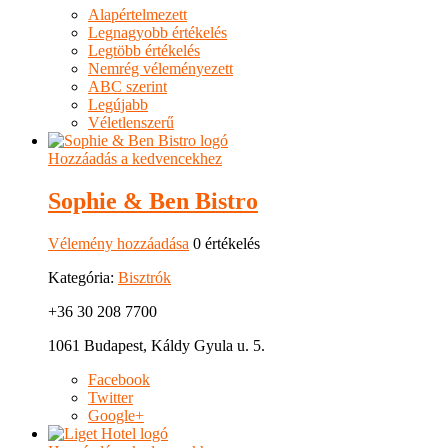
Alapértelmezett
Legnagyobb értékelés
Legtöbb értékelés
Nemrég véleményezett
ABC szerint
Legújabb
Véletlenszerű
Hozzáadás a kedvencekhez
Sophie & Ben Bistro
Vélemény hozzáadása
0 értékelés
Kategória:
Bisztrók
+36 30 208 7700
1061 Budapest, Káldy Gyula u. 5.
Facebook
Twitter
Google+