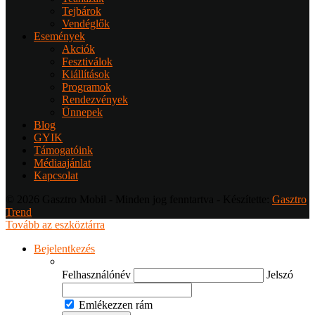
Tejbárok
Vendéglők
Események
Akciók
Fesztiválok
Kiállítások
Programok
Rendezvények
Ünnepek
Blog
GYIK
Támogatóink
Médiaajánlat
Kapcsolat
© 2026 Gasztro Mobil - Minden jog fenntartva - Készítette:
Gasztro
Trend
Tovább az eszköztárra
Bejelentkezés
Felhasználónév
Jelszó
Emlékezzen rám