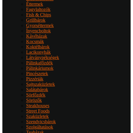
Éttermek
Fagylaltozók
Fish & Chips
Grillbárok
Gyorséttermek
Ínyencboltok
Kávéházak
Kocsmák
Koktélbárok
Lacikonyhák
Látványpékségek
Pálinkafőzdék
Pálinkáriumok
Pincészetek
Pizzériák
Sajtszaküzletek
Salátabárok
Sörfőzdék
Sörözők
Steakhouses
Street Foods
Szaküzletek
Szendvicsbárok
Szolgáltatások
Teaházak