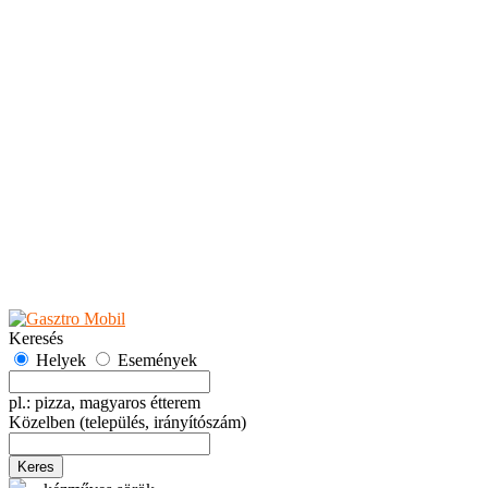
Teaházak
Tejbárok
Vendéglők
Események
Akciók
Fesztiválok
Kiállítások
Programok
Rendezvények
Ünnepek
Hely hozzáadása
Esemény hozzáadása
Ajánlás
Hirdetők részére
GYIK
Keresés
Helyek
Események
pl.: pizza, magyaros étterem
Közelben
(település, irányítószám)
Keres