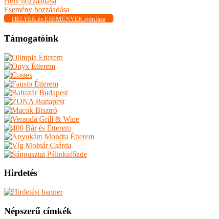
Hely hozzáadása
Esemény hozzáadása
HELYEK és ESEMÉNYEK ajánlása
Támogatóink
Hirdetés
Népszerű címkék