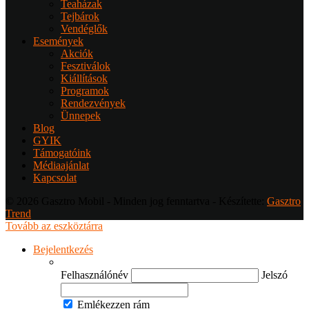
Teaházak
Tejbárok
Vendéglők
Események
Akciók
Fesztiválok
Kiállítások
Programok
Rendezvények
Ünnepek
Blog
GYIK
Támogatóink
Médiaajánlat
Kapcsolat
© 2026 Gasztro Mobil - Minden jog fenntartva - Készítette:
Gasztro
Trend
Tovább az eszköztárra
Bejelentkezés
Felhasználónév
Jelszó
Emlékezzen rám