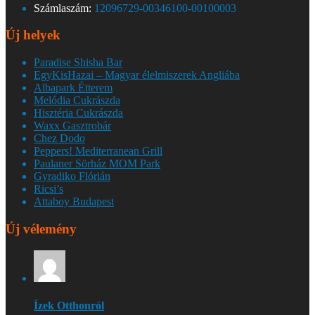
Számlaszám:
12096729-00346100-00100003
Új helyek
Paradise Shisha Bar
EgyKisHazai – Magyar élelmiszerek Angliába
Albapark Étterem
Melódia Cukrászda
Hisztéria Cukrászda
Waxx Gasztrobár
Chez Dodo
Peppers! Mediterranean Grill
Paulaner Sörház MOM Park
Gyradiko Flórián
Ricsi’s
Attaboy Budapest
Új vélemény
Ízek Otthonról