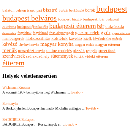
budapest
bisztró
borok
balaton
balaton északi-part
borkóstoló
borbár
budapest belváros
budapesti bisztró
budapesti bár
budapesti
budapesti étterem
bár
cukrászda
budapesti éjszakai élet
cukrászda
győr
gasztro celeb
fagylaltok
fagylaltozó
friss alapanyagok
győri étterem
desszertek
hamburgerek
koktélok
házhozszállítás
kávéház
kávék
kávékülönlegességek
magyar konyha
kávézó
magyar ételek
magyar étterem
látványkonyha
menük
pizzák
online rendelés
nemzetközi konyha
reggelik
street food
szendvicsek
sütemények
szórakozóhely
torták
vidéki étterem
étterem
Helyek véletlenszerűen
Wichmann Kocsma
A kocsmát 1987-ben nyitotta meg Wichmann …
Tovább »
Borkonyha
A Borkonyha lett Budapest harmadik Michelin-csillagos …
Tovább »
BADGIRLZ Budapest
BADGIRLZ Budapest – Rossz lányok a …
Tovább »