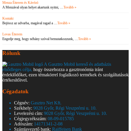
Menza Étterem és Kávézó
A Menzával olyan helyet akartunk nyitni, …
Tovább »
Kontakt
Bejössz az udvarba, magával ragad a …
Tovább »
Lovas Étterem
Engedje meg, hogy néhány szóval bemutatkozzunk, …
Tovább »
Rólunk
A Gasztro Mobil kereső és adatbázis
elsődleges célja,
hogy összehozza a gasztronómia iránt
érdeklődőket, ezen témakörrel foglalkozó termékek és szolgáltatások
értékesítőivel.
Cégadatok
Cégnév:
Gasztro Net Kft.
Székhely:
9028 Győr, Régi Veszprémi u. 10.
Levelezési cím:
9028 Győr, Régi Veszprémi u. 10.
Cégjegyzékszám:
08-09-015785
Adószám:
14171341-2-08
Számlavezető bank:
Raiffeisen Bank