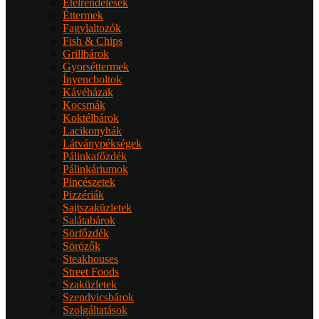
Ételrendelések
Éttermek
Fagylaltozók
Fish & Chips
Grillbárok
Gyorséttermek
Ínyencboltok
Kávéházak
Kocsmák
Koktélbárok
Lacikonyhák
Látványpékségek
Pálinkafőzdék
Pálinkáriumok
Pincészetek
Pizzériák
Sajtszaküzletek
Salátabárok
Sörfőzdék
Sörözők
Steakhouses
Street Foods
Szaküzletek
Szendvicsbárok
Szolgáltatások