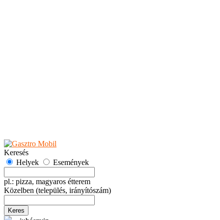
Teaházak
Tejbárok
Vendéglők
Események
Akciók
Fesztiválok
Kiállítások
Programok
Rendezvények
Ünnepek
Hely hozzáadása
Esemény hozzáadása
Ajánlás
Hirdetők részére
GYIK
Keresés
Helyek
Események
pl.: pizza, magyaros étterem
Közelben
(település, irányítószám)
Keres