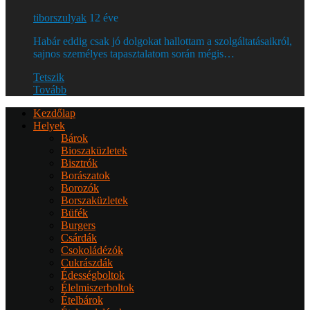
tiborszulyak
12 éve
Habár eddig csak jó dolgokat hallottam a szolgáltatásaikról,
sajnos személyes tapasztalatom során mégis…
Tetszik
Tovább
Kezdőlap
Helyek
Bárok
Bioszaküzletek
Bisztrók
Borászatok
Borozók
Borszaküzletek
Büfék
Burgers
Csárdák
Csokoládézók
Cukrászdák
Édességboltok
Élelmiszerboltok
Ételbárok