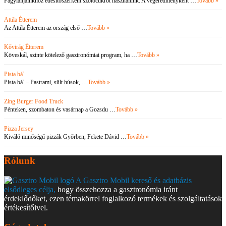
Fagylaltjainkhoz édesítőszerként szőlőcukrot használunk. A végeredményként …
Tovább »
Attila Étterem
Az Attila Étterem az ország első …
Tovább »
Kővirág Étterem
Köveskál, szinte kötelező gasztronómiai program, ha …
Tovább »
Pista bá’
Pista bá’ – Pastrami, sült húsok, …
Tovább »
Zing Burger Food Truck
Pénteken, szombaton és vasárnap a Gozsdu …
Tovább »
Pizza Jersey
Kiváló minőségű pizzák Győrben, Fekete Dávid …
Tovább »
Rólunk
A Gasztro Mobil kereső és adatbázis
elsődleges célja,
hogy összehozza a gasztronómia iránt
érdeklődőket, ezen témakörrel foglalkozó termékek és szolgáltatások
értékesítőivel.