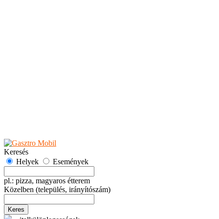
Teaházak
Tejbárok
Vendéglők
Események
Akciók
Fesztiválok
Kiállítások
Programok
Rendezvények
Ünnepek
Hely hozzáadása
Esemény hozzáadása
Ajánlás
Hirdetők részére
GYIK
Keresés
Helyek
Események
pl.: pizza, magyaros étterem
Közelben
(település, irányítószám)
Keres