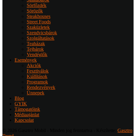
Sörfőzdék
Sörözők
Steakhouses
Street Foods
Szaküzletek
Szendvicsbárok
Szolgáltatások
Teaházak
Tejbárok
Vendéglők
Események
Akciók
Fesztiválok
Kiállítások
Programok
Rendezvények
Ünnepek
Blog
GYIK
Támogatóink
Médiaajánlat
Kapcsolat
© 2026 Gasztro Mobil - Minden jog fenntartva - Készítette:
Gasztro
Trend