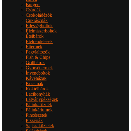
Burgers
Csárdák
Csokoládézók
Cukrászdák
Édességboltok
Élelmiszerboltok
Ételbárok
Ételrendelések
Éttermek
Fagylaltozók
Fish & Chips
Grillbárok
Gyorséttermek
Ínyencboltok
Kávéházak
Kocsmák
Koktélbárok
Lacikonyhák
Látványpékségek
Pálinkafőzdék
Pálinkáriumok
Pincészetek
Pizzériák
Sajtszaküzletek
Salátabárok