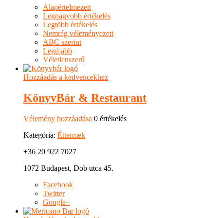
Alapértelmezett
Legnagyobb értékelés
Legtöbb értékelés
Nemrég véleményezett
ABC szerint
Legújabb
Véletlenszerű
Hozzáadás a kedvencekhez
KönyvBár & Restaurant
Vélemény hozzáadása
0 értékelés
Kategória:
Éttermek
+36 20 922 7027
1072 Budapest, Dob utca 45.
Facebook
Twitter
Google+