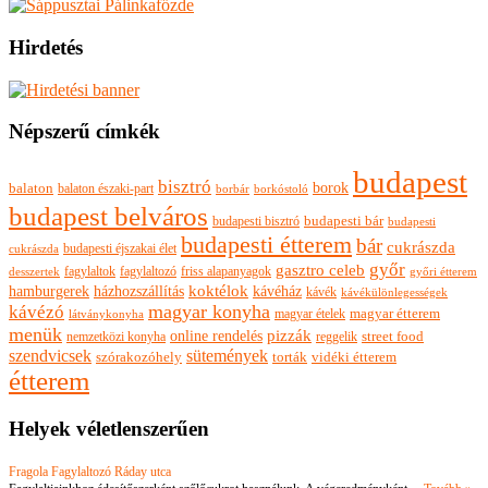
Hirdetés
Népszerű címkék
budapest
bisztró
borok
balaton
balaton északi-part
borkóstoló
borbár
budapest belváros
budapesti bisztró
budapesti bár
budapesti
budapesti étterem
bár
cukrászda
budapesti éjszakai élet
cukrászda
győr
gasztro celeb
fagylaltok
fagylaltozó
friss alapanyagok
győri étterem
desszertek
hamburgerek
koktélok
házhozszállítás
kávéház
kávék
kávékülönlegességek
magyar konyha
kávézó
magyar ételek
magyar étterem
látványkonyha
menük
pizzák
online rendelés
nemzetközi konyha
reggelik
street food
szendvicsek
sütemények
szórakozóhely
torták
vidéki étterem
étterem
Helyek véletlenszerűen
Fragola Fagylaltozó Ráday utca