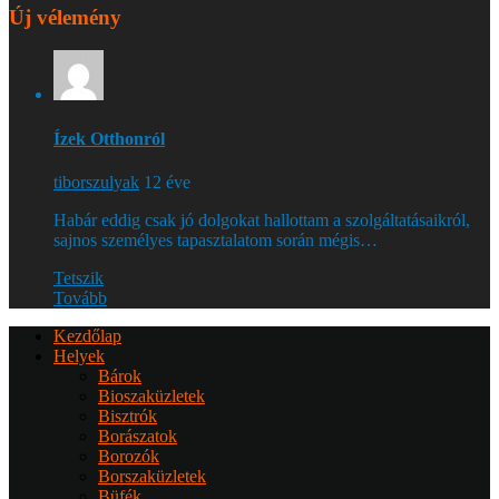
Új vélemény
Ízek Otthonról
tiborszulyak
12 éve
Habár eddig csak jó dolgokat hallottam a szolgáltatásaikról,
sajnos személyes tapasztalatom során mégis…
Tetszik
Tovább
Kezdőlap
Helyek
Bárok
Bioszaküzletek
Bisztrók
Borászatok
Borozók
Borszaküzletek
Büfék