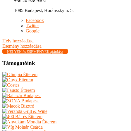
+36 20 928 9302
1085 Budapest, Horánszky u. 5.
Facebook
Twitter
Google+
Hely hozzáadása
Esemény hozzáadása
HELYEK és ESEMÉNYEK ajánlása
Támogatóink