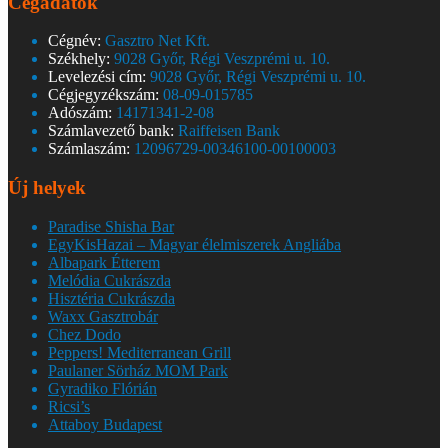
Cégadatok
Cégnév:
Gasztro Net Kft.
Székhely:
9028 Győr, Régi Veszprémi u. 10.
Levelezési cím:
9028 Győr, Régi Veszprémi u. 10.
Cégjegyzékszám:
08-09-015785
Adószám:
14171341-2-08
Számlavezető bank:
Raiffeisen Bank
Számlaszám:
12096729-00346100-00100003
Új helyek
Paradise Shisha Bar
EgyKisHazai – Magyar élelmiszerek Angliába
Albapark Étterem
Melódia Cukrászda
Hisztéria Cukrászda
Waxx Gasztrobár
Chez Dodo
Peppers! Mediterranean Grill
Paulaner Sörház MOM Park
Gyradiko Flórián
Ricsi’s
Attaboy Budapest