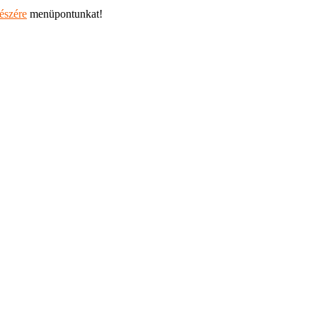
részére
menüpontunkat!