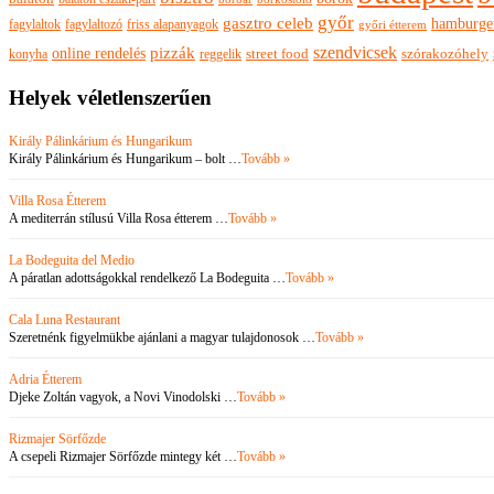
győr
gasztro celeb
hamburge
fagylaltok
fagylaltozó
friss alapanyagok
győri étterem
szendvicsek
pizzák
online rendelés
szórakozóhely
konyha
reggelik
street food
Helyek véletlenszerűen
Király Pálinkárium és Hungarikum
Király Pálinkárium és Hungarikum – bolt …
Tovább »
Villa Rosa Étterem
A mediterrán stílusú Villa Rosa étterem …
Tovább »
La Bodeguita del Medio
A páratlan adottságokkal rendelkező La Bodeguita …
Tovább »
Cala Luna Restaurant
Szeretnénk figyelmükbe ajánlani a magyar tulajdonosok …
Tovább »
Adria Étterem
Djeke Zoltán vagyok, a Novi Vinodolski …
Tovább »
Rizmajer Sörfőzde
A csepeli Rizmajer Sörfőzde mintegy két …
Tovább »