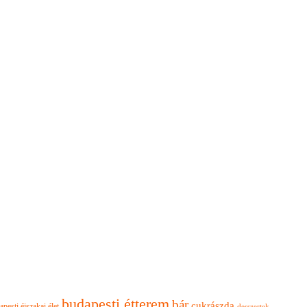
budapesti étterem
bár
cukrászda
apesti éjszakai élet
desszertek