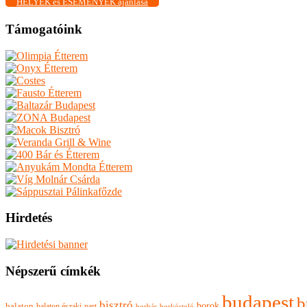
HELYEK és ESEMÉNYEK ajánlása
Támogatóink
Hirdetés
Népszerű címkék
budapest
b
bisztró
borok
balaton
balaton északi-part
borkóstoló
borbár