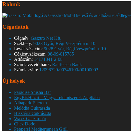
Rólunk
A Gasztro Mobil kereső és adatbázis elsődleges
Cégadatok
Cégnév:
Gasztro Net Kft.
Székhely:
9028 Győr, Régi Veszprémi u. 10.
Levelezési cím:
9028 Győr, Régi Veszprémi u. 10.
Cégjegyzékszám:
08-09-015785
Adószám:
14171341-2-08
Számlavezető bank:
Raiffeisen Bank
Számlaszám:
12096729-00346100-00100003
Új helyek
Paradise Shisha Bar
EgyKisHazai – Magyar élelmiszerek Angliába
Albapark Étterem
Melódia Cukrászda
Hisztéria Cukrászda
Waxx Gasztrobár
Chez Dodo
Peppers! Mediterranean Grill