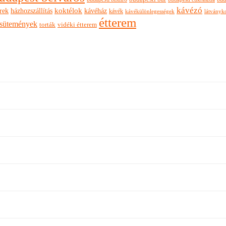
kávézó
rek
koktélok
házhozszállítás
kávéház
kávék
látványk
kávékülönlegességek
étterem
sütemények
torták
vidéki étterem