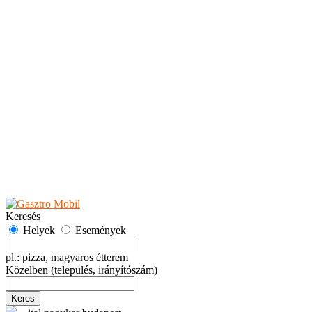
Teaházak
Tejbárok
Vendéglők
Események
Akciók
Fesztiválok
Kiállítások
Programok
Rendezvények
Ünnepek
Hely hozzáadása
Esemény hozzáadása
Ajánlás
Hirdetők részére
GYIK
Keresés
Helyek
Események
pl.: pizza, magyaros étterem
Közelben
(település, irányítószám)
Keres