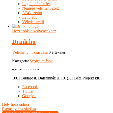
Legtöbb értékelés
Nemrég véleményezett
ABC szerint
Legújabb
Véletlenszerű
Hozzáadás a kedvencekhez
Drink.hu
Vélemény hozzáadása
0 értékelés
Kategória:
Szolgáltatások
+36 30 660 0003
1061 Budapest, Dalszínház u. 10. (A1 Béta Projekt kft.)
Facebook
Twitter
Google+
Hely hozzáadása
Esemény hozzáadása