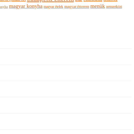
magyar konyha
menük
magyar ételek
magyar étterem
nemzetközi
onyha