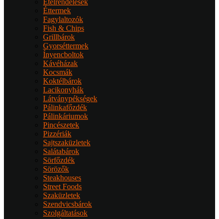
Ételrendelések
Éttermek
Fagylaltozók
Fish & Chips
Grillbárok
Gyorséttermek
Ínyencboltok
Kávéházak
Kocsmák
Koktélbárok
Lacikonyhák
Látványpékségek
Pálinkafőzdék
Pálinkáriumok
Pincészetek
Pizzériák
Sajtszaküzletek
Salátabárok
Sörfőzdék
Sörözők
Steakhouses
Street Foods
Szaküzletek
Szendvicsbárok
Szolgáltatások