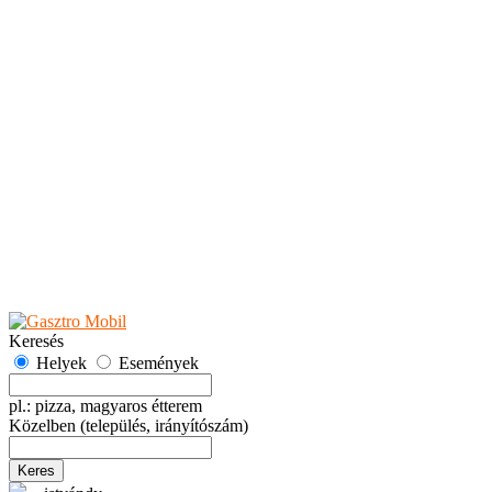
Teaházak
Tejbárok
Vendéglők
Események
Akciók
Fesztiválok
Kiállítások
Programok
Rendezvények
Ünnepek
Hely hozzáadása
Esemény hozzáadása
Ajánlás
Hirdetők részére
GYIK
Keresés
Helyek
Események
pl.: pizza, magyaros étterem
Közelben
(település, irányítószám)
Keres