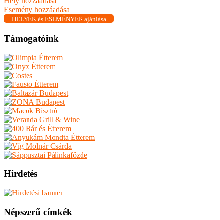
Hely hozzáadása
Esemény hozzáadása
HELYEK és ESEMÉNYEK ajánlása
Támogatóink
Hirdetés
Népszerű címkék