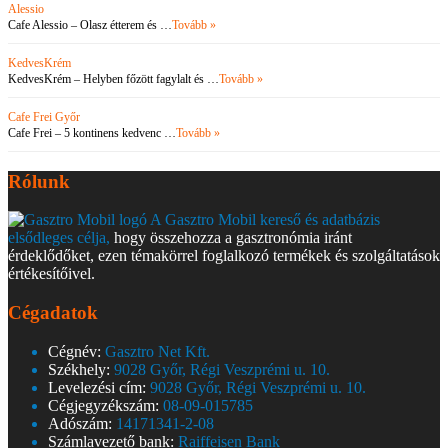
Alessio
Cafe Alessio – Olasz étterem és …
Tovább »
KedvesKrém
KedvesKrém – Helyben főzött fagylalt és …
Tovább »
Cafe Frei Győr
Cafe Frei – 5 kontinens kedvenc …
Tovább »
Rólunk
A Gasztro Mobil kereső és adatbázis
elsődleges célja,
hogy összehozza a gasztronómia iránt
érdeklődőket, ezen témakörrel foglalkozó termékek és szolgáltatások
értékesítőivel.
Cégadatok
Cégnév:
Gasztro Net Kft.
Székhely:
9028 Győr, Régi Veszprémi u. 10.
Levelezési cím:
9028 Győr, Régi Veszprémi u. 10.
Cégjegyzékszám:
08-09-015785
Adószám:
14171341-2-08
Számlavezető bank:
Raiffeisen Bank