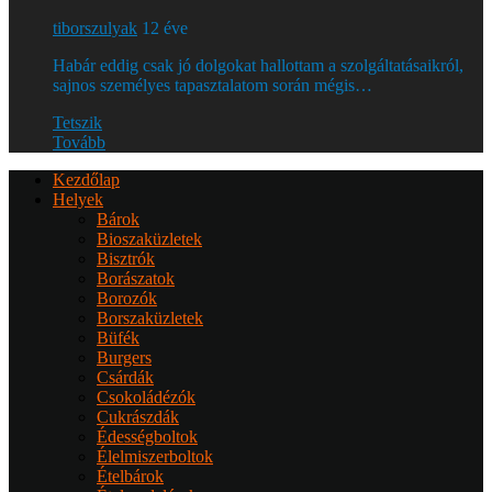
tiborszulyak
12 éve
Habár eddig csak jó dolgokat hallottam a szolgáltatásaikról,
sajnos személyes tapasztalatom során mégis…
Tetszik
Tovább
Kezdőlap
Helyek
Bárok
Bioszaküzletek
Bisztrók
Borászatok
Borozók
Borszaküzletek
Büfék
Burgers
Csárdák
Csokoládézók
Cukrászdák
Édességboltok
Élelmiszerboltok
Ételbárok