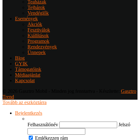
Teaházak
Tejbárok
Vendéglők
Események
Akciók
Fesztiválok
Kiállítások
Programok
Rendezvények
Ünnepek
Blog
GYIK
Támogatóink
Médiaajánlat
Kapcsolat
© 2026 Gasztro Mobil - Minden jog fenntartva - Készítette:
Gasztro
Trend
Tovább az eszköztárra
Bejelentkezés
Felhasználónév
Jelszó
Emlékezzen rám