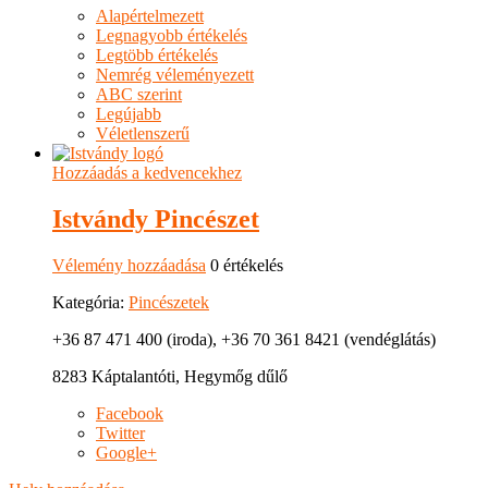
Alapértelmezett
Legnagyobb értékelés
Legtöbb értékelés
Nemrég véleményezett
ABC szerint
Legújabb
Véletlenszerű
Hozzáadás a kedvencekhez
Istvándy Pincészet
Vélemény hozzáadása
0 értékelés
Kategória:
Pincészetek
+36 87 471 400 (iroda), +36 70 361 8421 (vendéglátás)
8283 Káptalantóti, Hegymőg dűlő
Facebook
Twitter
Google+