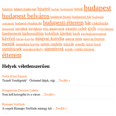
budapest
bisztró
borok
balaton
balaton északi-part
borkóstoló
borbár
budapest belváros
budapesti bisztró
budapesti bár
budapesti
budapesti étterem
bár
cukrászda
budapesti éjszakai élet
cukrászda
győr
gasztro celeb
fagylaltok
fagylaltozó
friss alapanyagok
győri étterem
desszertek
hamburgerek
koktélok
házhozszállítás
kávéház
kávék
kávékülönlegességek
magyar konyha
kávézó
magyar ételek
magyar étterem
látványkonyha
menük
pizzák
online rendelés
nemzetközi konyha
reggelik
street food
szendvicsek
sütemények
szórakozóhely
torták
vidéki étterem
étterem
Helyek véletlenszerűen
Nefrit Kínai Étterem
Tisztelt Vendégeink! Örömmel látjuk, régi …
Tovább »
Hungaricum Desszert Galéria
Nem kell keresgélni és a várost …
Tovább »
Rizmajer Sörfőzde
A csepeli Rizmajer Sörfőzde mintegy két …
Tovább »