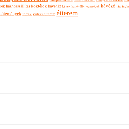
kávézó
rek
koktélok
házhozszállítás
kávéház
kávék
látványk
kávékülönlegességek
étterem
sütemények
torták
vidéki étterem