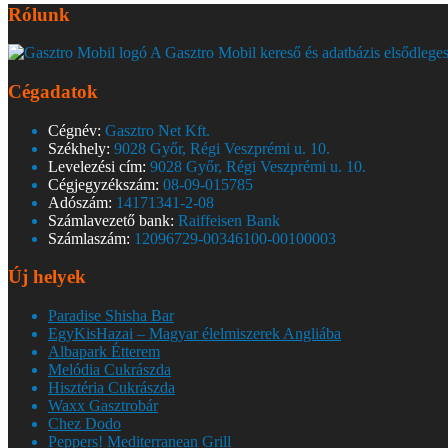
Rólunk
A Gasztro Mobil kereső és adatbázis elsődleges
Cégadatok
Cégnév:
Gasztro Net Kft.
Székhely:
9028 Győr, Régi Veszprémi u. 10.
Levelezési cím:
9028 Győr, Régi Veszprémi u. 10.
Cégjegyzékszám:
08-09-015785
Adószám:
14171341-2-08
Számlavezető bank:
Raiffeisen Bank
Számlaszám:
12096729-00346100-00100003
Új helyek
Paradise Shisha Bar
EgyKisHazai – Magyar élelmiszerek Angliába
Albapark Étterem
Melódia Cukrászda
Hisztéria Cukrászda
Waxx Gasztrobár
Chez Dodo
Peppers! Mediterranean Grill