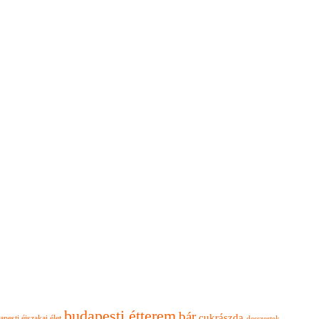
budapesti étterem
bár
cukrászda
apesti éjszakai élet
desszertek