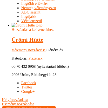
Legtöbb értékelés
Nemrég véleményezett
ABC szerint
Legújabb
Véletlenszerű
Hozzáadás a kedvencekhez
Ürömi Hütte
Vélemény hozzáadása
0 értékelés
Kategória:
Pizzériák
06 70 432 0968 (nyitvatartási időben)
2096 Üröm, Rókahegyi út 23.
Facebook
Twitter
Google+
Hely hozzáadása
Esemény hozzáadása