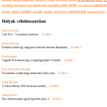
győr
gasztro celeb
hamburge
fagylaltok
fagylaltozó
friss alapanyagok
győri étterem
szendvicsek
pizzák
online rendelés
szórakozóhely
konyha
reggelik
street food
Helyek véletlenszerűen
Cafe Frei Győr
Cafe Frei – 5 kontinens kedvenc …
Tovább »
Borssó Bisztró
Évekkel ezelőtt egy magyaros-franciás éttermet álmodtunk …
Tovább »
Gasztronauta
Cégünk fő tevékenysége a segítségnyújtás! Gondolt …
Tovább »
Fritz Pincészet és Borház
Évszázados családi hagyományokra épül a mai …
Tovább »
Salon Étterem
A Salon étterem 2010 tavaszán nyitotta …
Tovább »
Jókai Bisztró
Pécs belvárosának egyik legszebb terén, a …
Tovább »