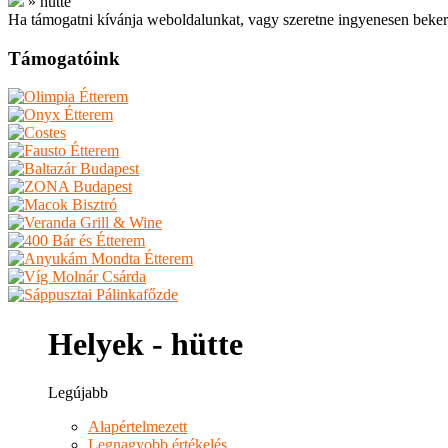
»
hütte
Ha támogatni kívánja weboldalunkat, vagy szeretne ingyenesen beker
Támogatóink
Helyek - hütte
Legújabb
Alapértelmezett
Legnagyobb értékelés