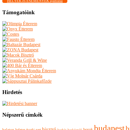
HELYEK és ESEMÉNYEK ajánlása
Támogatóink
Hirdetés
Népszerű címkék
budapest
b
bisztró
borok
balaton
balaton északi-part
borkóstoló
borbár