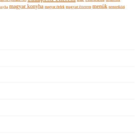
magyar konyha
menük
magyar ételek
magyar étterem
nemzetközi
onyha