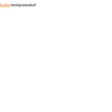
részére
menüpontunkat!