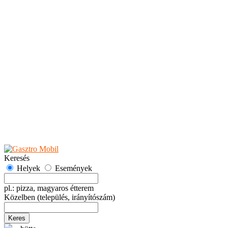
Teaházak
Tejbárok
Vendéglők
Események
Akciók
Fesztiválok
Kiállítások
Programok
Rendezvények
Ünnepek
Hely hozzáadása
Esemény hozzáadása
Ajánlás
Hirdetők részére
GYIK
Keresés
Helyek
Események
pl.: pizza, magyaros étterem
Közelben
(település, irányítószám)
Keres