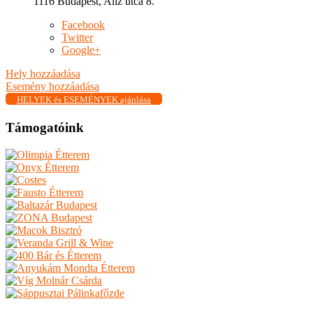
1116 Budapest, Alíz utca 8.
Facebook
Twitter
Google+
Hely hozzáadása
Esemény hozzáadása
HELYEK és ESEMÉNYEK ajánlása
Támogatóink