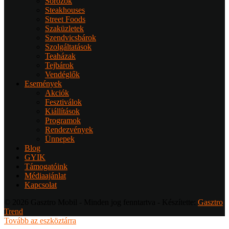
Sörözők
Steakhouses
Street Foods
Szaküzletek
Szendvicsbárok
Szolgáltatások
Teaházak
Tejbárok
Vendéglők
Események
Akciók
Fesztiválok
Kiállítások
Programok
Rendezvények
Ünnepek
Blog
GYIK
Támogatóink
Médiaajánlat
Kapcsolat
© 2026 Gasztro Mobil - Minden jog fenntartva - Készítette:
Gasztro
Trend
Tovább az eszköztárra