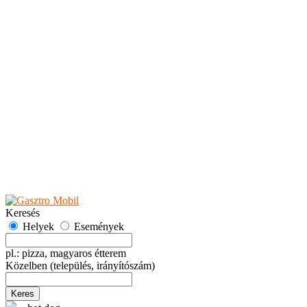
Teaházak
Tejbárok
Vendéglők
Események
Akciók
Fesztiválok
Kiállítások
Programok
Rendezvények
Ünnepek
Hely hozzáadása
Esemény hozzáadása
Ajánlás
Hirdetők részére
GYIK
Keresés
Helyek
Események
pl.: pizza, magyaros étterem
Közelben
(település, irányítószám)
Keres