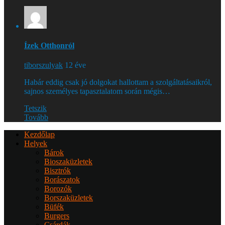
Ízek Otthonról
tiborszulyak
12 éve
Habár eddig csak jó dolgokat hallottam a szolgáltatásaikról,
sajnos személyes tapasztalatom során mégis…
Tetszik
Tovább
Kezdőlap
Helyek
Bárok
Bioszaküzletek
Bisztrók
Borászatok
Borozók
Borszaküzletek
Büfék
Burgers
Csárdák