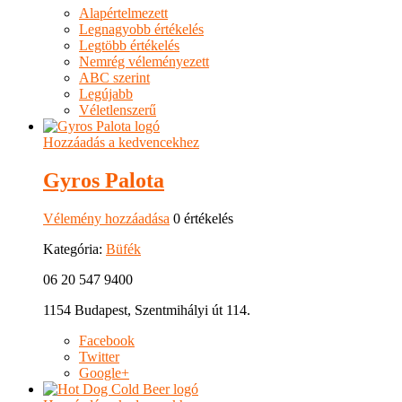
Alapértelmezett
Legnagyobb értékelés
Legtöbb értékelés
Nemrég véleményezett
ABC szerint
Legújabb
Véletlenszerű
Hozzáadás a kedvencekhez
Gyros Palota
Vélemény hozzáadása
0 értékelés
Kategória:
Büfék
06 20 547 9400
1154 Budapest, Szentmihályi út 114.
Facebook
Twitter
Google+