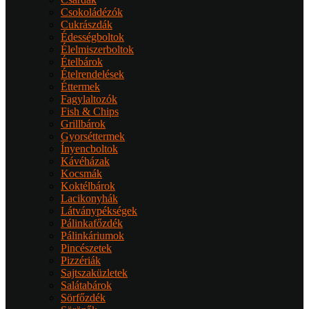
Csokoládézók
Cukrászdák
Édességboltok
Élelmiszerboltok
Ételbárok
Ételrendelések
Éttermek
Fagylaltozók
Fish & Chips
Grillbárok
Gyorséttermek
Ínyencboltok
Kávéházak
Kocsmák
Koktélbárok
Lacikonyhák
Látványpékségek
Pálinkafőzdék
Pálinkáriumok
Pincészetek
Pizzériák
Sajtszaküzletek
Salátabárok
Sörfőzdék