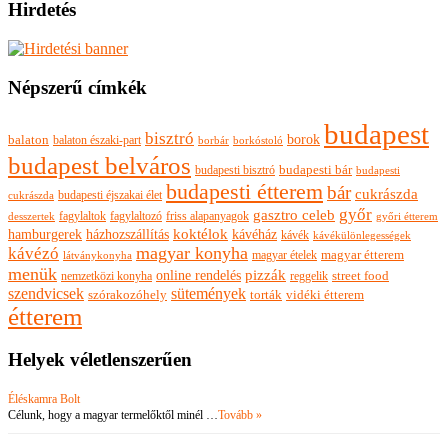
Hirdetés
Népszerű címkék
budapest
bisztró
borok
balaton
balaton északi-part
borkóstoló
borbár
budapest belváros
budapesti bisztró
budapesti bár
budapesti
budapesti étterem
bár
cukrászda
budapesti éjszakai élet
cukrászda
győr
gasztro celeb
fagylaltok
fagylaltozó
friss alapanyagok
győri étterem
desszertek
hamburgerek
koktélok
házhozszállítás
kávéház
kávék
kávékülönlegességek
magyar konyha
kávézó
magyar ételek
magyar étterem
látványkonyha
menük
pizzák
online rendelés
nemzetközi konyha
reggelik
street food
szendvicsek
sütemények
szórakozóhely
torták
vidéki étterem
étterem
Helyek véletlenszerűen
Éléskamra Bolt
Célunk, hogy a magyar termelőktől minél …
Tovább »