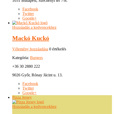
1051 Budapest, Széchenyi tér 7-8.
Facebook
Twitter
Google+
Hozzáadás a kedvencekhez
Mackó Kuckó
Vélemény hozzáadása
0 értékelés
Kategória:
Burgers
+36 30 2880 222
9026 Győr, Rónay Jácint u. 13.
Facebook
Twitter
Google+
Pizza Jersey
Hozzáadás a kedvencekhez