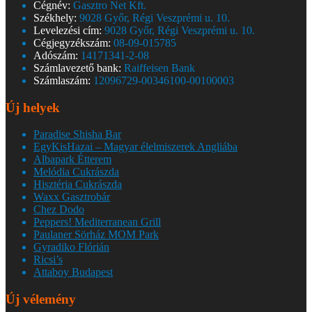
Cégnév:
Gasztro Net Kft.
Székhely:
9028 Győr, Régi Veszprémi u. 10.
Levelezési cím:
9028 Győr, Régi Veszprémi u. 10.
Cégjegyzékszám:
08-09-015785
Adószám:
14171341-2-08
Számlavezető bank:
Raiffeisen Bank
Számlaszám:
12096729-00346100-00100003
Új helyek
Paradise Shisha Bar
EgyKisHazai – Magyar élelmiszerek Angliába
Albapark Étterem
Melódia Cukrászda
Hisztéria Cukrászda
Waxx Gasztrobár
Chez Dodo
Peppers! Mediterranean Grill
Paulaner Sörház MOM Park
Gyradiko Flórián
Ricsi’s
Attaboy Budapest
Új vélemény