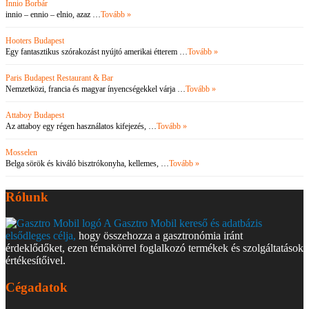
Innio Borbár
innio – ennio – elnio, azaz …
Tovább »
Hooters Budapest
Egy fantasztikus szórakozást nyújtó amerikai étterem …
Tovább »
Paris Budapest Restaurant & Bar
Nemzetközi, francia és magyar ínyencségekkel várja …
Tovább »
Attaboy Budapest
Az attaboy egy régen használatos kifejezés, …
Tovább »
Mosselen
Belga sörök és kiváló bisztrókonyha, kellemes, …
Tovább »
Rólunk
A Gasztro Mobil kereső és adatbázis
elsődleges célja,
hogy összehozza a gasztronómia iránt
érdeklődőket, ezen témakörrel foglalkozó termékek és szolgáltatások
értékesítőivel.
Cégadatok