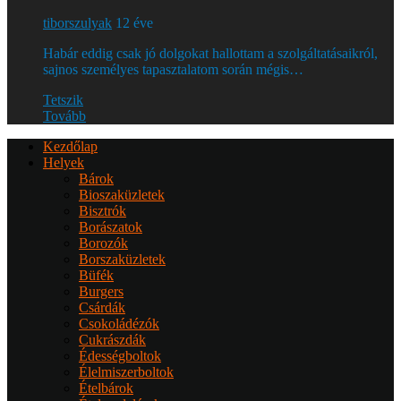
tiborszulyak
12 éve
Habár eddig csak jó dolgokat hallottam a szolgáltatásaikról,
sajnos személyes tapasztalatom során mégis…
Tetszik
Tovább
Kezdőlap
Helyek
Bárok
Bioszaküzletek
Bisztrók
Borászatok
Borozók
Borszaküzletek
Büfék
Burgers
Csárdák
Csokoládézók
Cukrászdák
Édességboltok
Élelmiszerboltok
Ételbárok