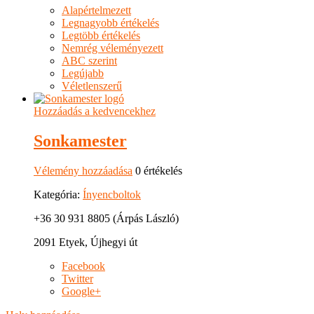
Alapértelmezett
Legnagyobb értékelés
Legtöbb értékelés
Nemrég véleményezett
ABC szerint
Legújabb
Véletlenszerű
Hozzáadás a kedvencekhez
Sonkamester
Vélemény hozzáadása
0 értékelés
Kategória:
Ínyencboltok
+36 30 931 8805 (Árpás László)
2091 Etyek, Újhegyi út
Facebook
Twitter
Google+