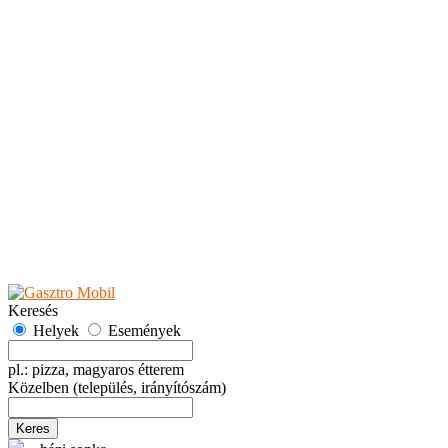
Teaházak
Tejbárok
Vendéglők
Események
Akciók
Fesztiválok
Kiállítások
Programok
Rendezvények
Ünnepek
Hely hozzáadása
Esemény hozzáadása
Ajánlás
Hirdetők részére
GYIK
Keresés
Helyek
Események
pl.: pizza, magyaros étterem
Közelben
(település, irányítószám)
Keres