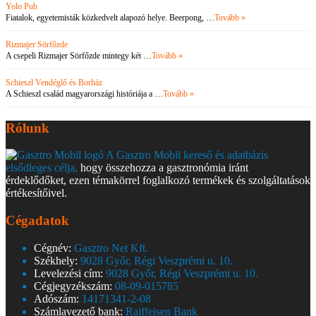
Yolo Pub
Fiatalok, egyetemisták közkedvelt alapozó helye. Beerpong, …
Tovább »
Rizmajer Sörfőzde
A csepeli Rizmajer Sörfőzde mintegy két …
Tovább »
Schieszl Vendéglő és Borház
A Schieszl család magyarországi históriája a …
Tovább »
Rólunk
A Gasztro Mobil kereső és adatbázis
elsődleges célja,
hogy összehozza a gasztronómia iránt
érdeklődőket, ezen témakörrel foglalkozó termékek és szolgáltatások
értékesítőivel.
Cégadatok
Cégnév:
Gasztro Net Kft.
Székhely:
9028 Győr, Régi Veszprémi u. 10.
Levelezési cím:
9028 Győr, Régi Veszprémi u. 10.
Cégjegyzékszám:
08-09-015785
Adószám:
14171341-2-08
Számlavezető bank:
Raiffeisen Bank