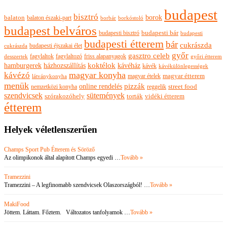
budapest
bisztró
borok
balaton
balaton északi-part
borkóstoló
borbár
budapest belváros
budapesti bisztró
budapesti bár
budapesti
budapesti étterem
bár
cukrászda
budapesti éjszakai élet
cukrászda
győr
gasztro celeb
fagylaltok
fagylaltozó
friss alapanyagok
győri étterem
desszertek
hamburgerek
koktélok
házhozszállítás
kávéház
kávék
kávékülönlegességek
magyar konyha
kávézó
magyar ételek
magyar étterem
látványkonyha
menük
pizzák
online rendelés
nemzetközi konyha
reggelik
street food
szendvicsek
sütemények
szórakozóhely
torták
vidéki étterem
étterem
Helyek véletlenszerűen
Champs Sport Pub Étterem és Söröző
Az olimpikonok által alapított Champs egyedi …
Tovább »
Tramezzini
Tramezzini – A legfinomabb szendvicsek Olaszországból! …
Tovább »
MakiFood
Jöttem. Láttam. Főztem. Változatos tanfolyamok …
Tovább »