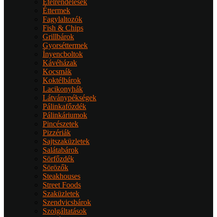
Ételrendelések
Éttermek
Fagylaltozók
Fish & Chips
Grillbárok
Gyorséttermek
Ínyencboltok
Kávéházak
Kocsmák
Koktélbárok
Lacikonyhák
Látványpékségek
Pálinkafőzdék
Pálinkáriumok
Pincészetek
Pizzériák
Sajtszaküzletek
Salátabárok
Sörfőzdék
Sörözők
Steakhouses
Street Foods
Szaküzletek
Szendvicsbárok
Szolgáltatások