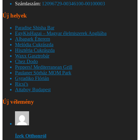
Számlaszám:
12096729-00346100-00100003
Új helyek
Paradise Shisha Bar
EgyKisHazai – Magyar élelmiszerek Angliába
Albapark Étterem
Melódia Cukrászda
Hisztéria Cukrászda
Waxx Gasztrobár
Chez Dodo
Peppers! Mediterranean Grill
Paulaner Sörház MOM Park
Gyradiko Flórián
Ricsi’s
Attaboy Budapest
Új vélemény
Ízek Otthonról