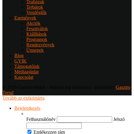
Teaházak
Tejbárok
Vendéglők
Események
Akciók
Fesztiválok
Kiállítások
Programok
Rendezvények
Ünnepek
Blog
GYIK
Támogatóink
Médiaajánlat
Kapcsolat
© 2026 Gasztro Mobil - Minden jog fenntartva - Készítette:
Gasztro
Trend
Tovább az eszköztárra
Bejelentkezés
Felhasználónév
Jelszó
Emlékezzen rám