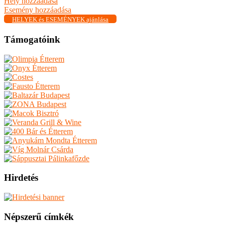
Hely hozzáadása
Esemény hozzáadása
HELYEK és ESEMÉNYEK ajánlása
Támogatóink
Hirdetés
Népszerű címkék