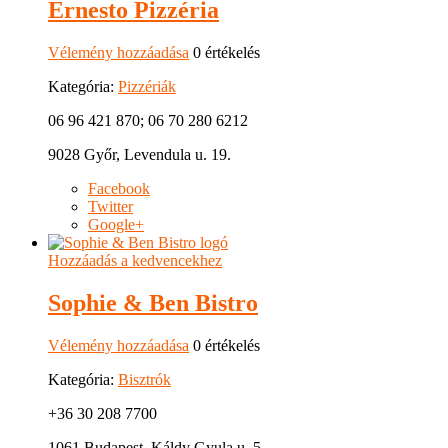
Ernesto Pizzéria
Vélemény hozzáadása
0 értékelés
Kategória:
Pizzériák
06 96 421 870; 06 70 280 6212
9028 Győr, Levendula u. 19.
Facebook
Twitter
Google+
Hozzáadás a kedvencekhez
Sophie & Ben Bistro
Vélemény hozzáadása
0 értékelés
Kategória:
Bisztrók
+36 30 208 7700
1061 Budapest, Káldy Gyula u. 5.