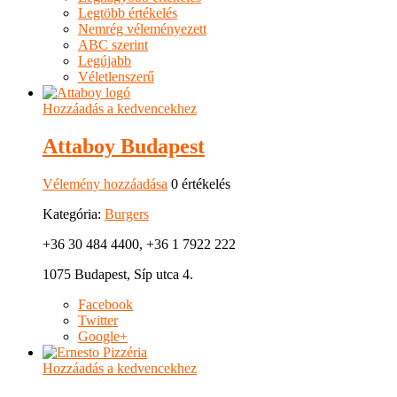
Legtöbb értékelés
Nemrég véleményezett
ABC szerint
Legújabb
Véletlenszerű
Hozzáadás a kedvencekhez
Attaboy Budapest
Vélemény hozzáadása
0 értékelés
Kategória:
Burgers
+36 30 484 4400, +36 1 7922 222
1075 Budapest, Síp utca 4.
Facebook
Twitter
Google+
Hozzáadás a kedvencekhez