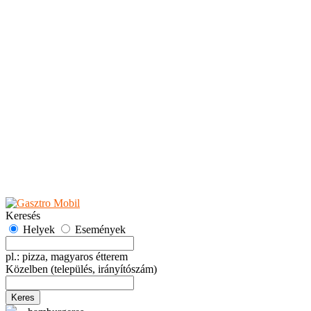
Teaházak
Tejbárok
Vendéglők
Események
Akciók
Fesztiválok
Kiállítások
Programok
Rendezvények
Ünnepek
Hely hozzáadása
Esemény hozzáadása
Ajánlás
Hirdetők részére
GYIK
Keresés
Helyek
Események
pl.: pizza, magyaros étterem
Közelben
(település, irányítószám)
Keres