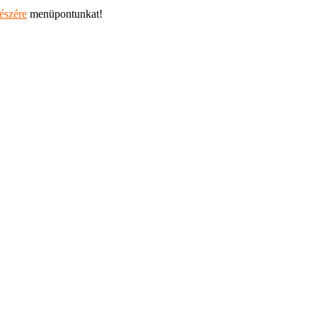
részére
menüpontunkat!