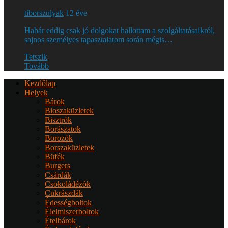
tiborszulyak
12 éve
Habár eddig csak jó dolgokat hallottam a szolgáltatásaikról,
sajnos személyes tapasztalatom során mégis…
Tetszik
Tovább
Kezdőlap
Helyek
Bárok
Bioszaküzletek
Bisztrók
Borászatok
Borozók
Borszaküzletek
Büfék
Burgers
Csárdák
Csokoládézók
Cukrászdák
Édességboltok
Élelmiszerboltok
Ételbárok