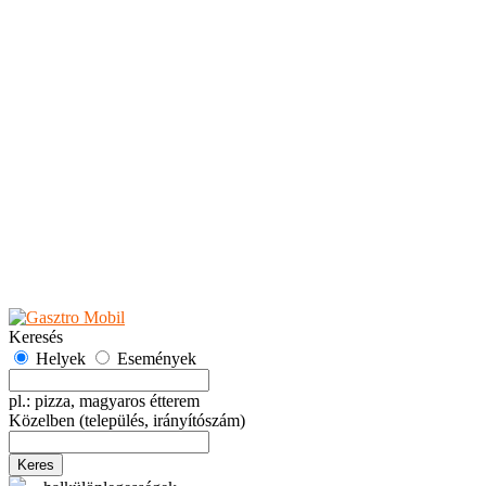
Teaházak
Tejbárok
Vendéglők
Események
Akciók
Fesztiválok
Kiállítások
Programok
Rendezvények
Ünnepek
Hely hozzáadása
Esemény hozzáadása
Ajánlás
Hirdetők részére
GYIK
Keresés
Helyek
Események
pl.: pizza, magyaros étterem
Közelben
(település, irányítószám)
Keres