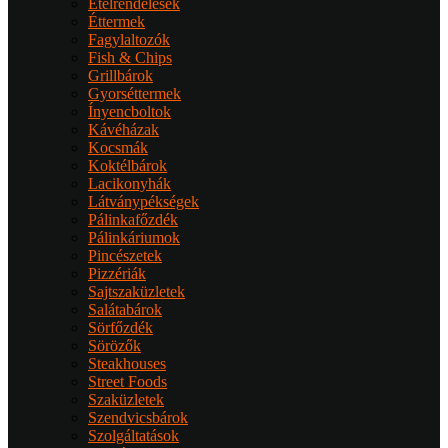
Ételrendelések
Éttermek
Fagylaltozók
Fish & Chips
Grillbárok
Gyorséttermek
Ínyencboltok
Kávéházak
Kocsmák
Koktélbárok
Lacikonyhák
Látványpékségek
Pálinkafőzdék
Pálinkáriumok
Pincészetek
Pizzériák
Sajtszaküzletek
Salátabárok
Sörfőzdék
Sörözők
Steakhouses
Street Foods
Szaküzletek
Szendvicsbárok
Szolgáltatások