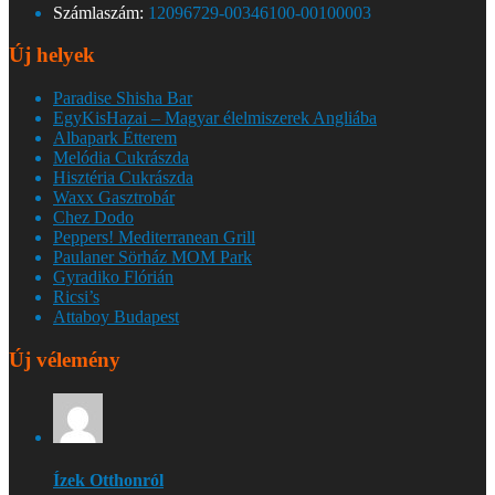
Számlaszám:
12096729-00346100-00100003
Új helyek
Paradise Shisha Bar
EgyKisHazai – Magyar élelmiszerek Angliába
Albapark Étterem
Melódia Cukrászda
Hisztéria Cukrászda
Waxx Gasztrobár
Chez Dodo
Peppers! Mediterranean Grill
Paulaner Sörház MOM Park
Gyradiko Flórián
Ricsi’s
Attaboy Budapest
Új vélemény
Ízek Otthonról