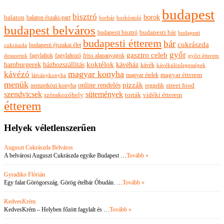
budapest
bisztró
borok
balaton
balaton északi-part
borkóstoló
borbár
budapest belváros
budapesti bisztró
budapesti bár
budapesti
budapesti étterem
bár
cukrászda
budapesti éjszakai élet
cukrászda
győr
gasztro celeb
fagylaltok
fagylaltozó
friss alapanyagok
győri étterem
desszertek
hamburgerek
koktélok
házhozszállítás
kávéház
kávék
kávékülönlegességek
magyar konyha
kávézó
magyar ételek
magyar étterem
látványkonyha
menük
pizzák
online rendelés
nemzetközi konyha
reggelik
street food
szendvicsek
sütemények
szórakozóhely
torták
vidéki étterem
étterem
Helyek véletlenszerűen
Auguszt Cukrászda Belváros
A belvárosi Auguszt Cukrászda egyike Budapest …
Tovább »
Gyradiko Flórián
Egy falat Görögország. Görög ételbár Óbudán. …
Tovább »
KedvesKrém
KedvesKrém – Helyben főzött fagylalt és …
Tovább »