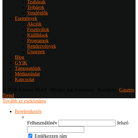
Teaházak
Tejbárok
Vendéglők
Események
Akciók
Fesztiválok
Kiállítások
Programok
Rendezvények
Ünnepek
Blog
GYIK
Támogatóink
Médiaajánlat
Kapcsolat
© 2026 Gasztro Mobil - Minden jog fenntartva - Készítette:
Gasztro
Trend
Tovább az eszköztárra
Bejelentkezés
Felhasználónév
Jelszó
Emlékezzen rám