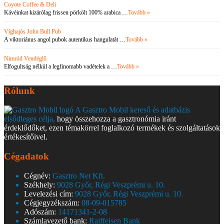
Coyote Coffee & Deli
Kávéinkat kizárólag frissen pörkölt 100% arabica …
Tovább »
Víghajós John Bull Pub
A viktoriánus angol pubok autentikus hangulatát …
Tovább »
Nimród Vendéglő
Elfogultság nélkül a legfinomabb vadételek a …
Tovább »
Rólunk
A Gasztro Mobil kereső és adatbázis
elsődleges célja,
hogy összehozza a gasztronómia iránt
érdeklődőket, ezen témakörrel foglalkozó termékek és szolgáltatások
értékesítőivel.
Cégadatok
Cégnév:
Gasztro Net Kft.
Székhely:
9028 Győr, Régi Veszprémi u. 10.
Levelezési cím:
9028 Győr, Régi Veszprémi u. 10.
Cégjegyzékszám:
08-09-015785
Adószám:
14171341-2-08
Számlavezető bank:
Raiffeisen Bank