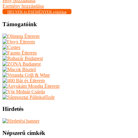
Hely hozzáadása
Esemény hozzáadása
HELYEK és ESEMÉNYEK ajánlása
Támogatóink
Hirdetés
Népszerű címkék