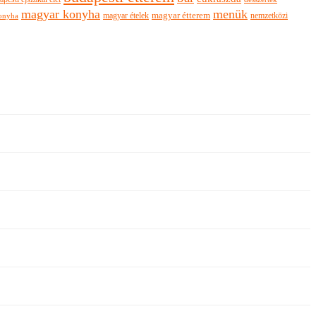
magyar konyha
menük
magyar ételek
magyar étterem
nemzetközi
onyha