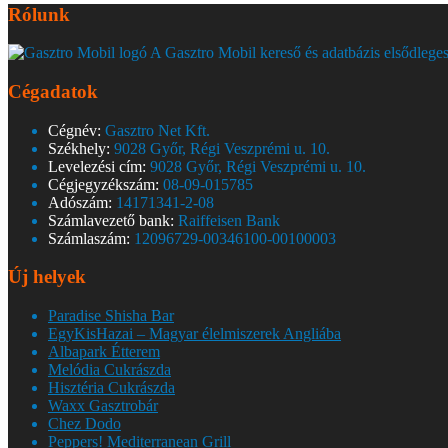
Rólunk
A Gasztro Mobil kereső és adatbázis elsődleges
Cégadatok
Cégnév:
Gasztro Net Kft.
Székhely:
9028 Győr, Régi Veszprémi u. 10.
Levelezési cím:
9028 Győr, Régi Veszprémi u. 10.
Cégjegyzékszám:
08-09-015785
Adószám:
14171341-2-08
Számlavezető bank:
Raiffeisen Bank
Számlaszám:
12096729-00346100-00100003
Új helyek
Paradise Shisha Bar
EgyKisHazai – Magyar élelmiszerek Angliába
Albapark Étterem
Melódia Cukrászda
Hisztéria Cukrászda
Waxx Gasztrobár
Chez Dodo
Peppers! Mediterranean Grill