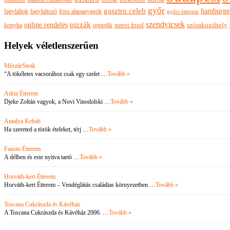
győr
gasztro celeb
hamburge
fagylaltok
fagylaltozó
friss alapanyagok
győri étterem
szendvicsek
pizzák
online rendelés
szórakozóhely
konyha
reggelik
street food
Helyek véletlenszerűen
MészárSteak
“A tökéletes vacsorához csak egy szelet …
Tovább »
Adria Étterem
Djeke Zoltán vagyok, a Novi Vinodolski …
Tovább »
Antalya Kebab
Ha szereted a török ételeket, térj …
Tovább »
Fausto Étterem
A délben és este nyitva tartó …
Tovább »
Horváth-kert Étterem
Horváth-kert Étterem – Vendéglátás családias környezetben …
Tovább »
Toscana Cukrászda és Kávéház
A Toscana Cukrászda és Kávéház 2006. …
Tovább »