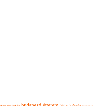
budapesti étterem
bár
cukrászda
apesti éjszakai élet
desszertek