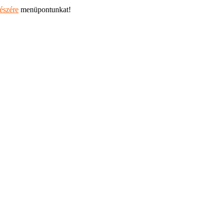
részére
menüpontunkat!