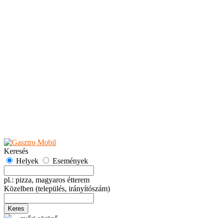
Teaházak
Tejbárok
Vendéglők
Események
Akciók
Fesztiválok
Kiállítások
Programok
Rendezvények
Ünnepek
Hely hozzáadása
Esemény hozzáadása
Ajánlás
Hirdetők részére
GYIK
Keresés
Helyek
Események
pl.: pizza, magyaros étterem
Közelben
(település, irányítószám)
Keres