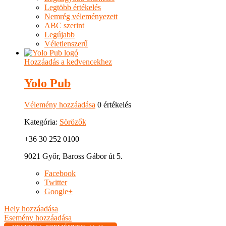
Legtöbb értékelés
Nemrég véleményezett
ABC szerint
Legújabb
Véletlenszerű
Hozzáadás a kedvencekhez
Yolo Pub
Vélemény hozzáadása
0 értékelés
Kategória:
Sörözők
+36 30 252 0100
9021 Győr, Baross Gábor út 5.
Facebook
Twitter
Google+
Hely hozzáadása
Esemény hozzáadása