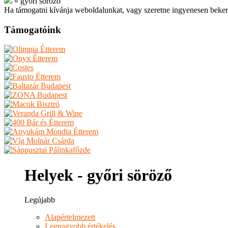
»
győri söröző
Ha támogatni kívánja weboldalunkat, vagy szeretne ingyenesen beker
Támogatóink
Helyek - győri söröző
Legújabb
Alapértelmezett
Legnagyobb értékelés