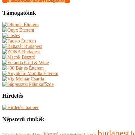
HELYEK és ESEMÉNYEK ajánlása
Támogatóink
Hirdetés
Népszerű címkék
budapest
b
bisztró
borok
balaton
balaton északi-part
borkóstoló
borbár