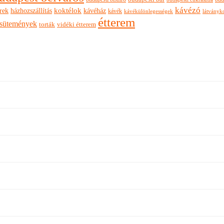
kávézó
rek
koktélok
házhozszállítás
kávéház
kávék
látványk
kávékülönlegességek
étterem
sütemények
torták
vidéki étterem