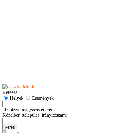
Teaházak
Tejbárok
Vendéglők
Események
Akciók
Fesztiválok
Kiállítások
Programok
Rendezvények
Ünnepek
Hely hozzáadása
Esemény hozzáadása
Ajánlás
Hirdetők részére
GYIK
Keresés
Helyek
Események
pl.: pizza, magyaros étterem
Közelben
(település, irányítószám)
Keres