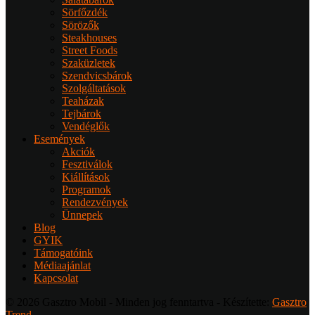
Sörfőzdék
Sörözők
Steakhouses
Street Foods
Szaküzletek
Szendvicsbárok
Szolgáltatások
Teaházak
Tejbárok
Vendéglők
Események
Akciók
Fesztiválok
Kiállítások
Programok
Rendezvények
Ünnepek
Blog
GYIK
Támogatóink
Médiaajánlat
Kapcsolat
© 2026 Gasztro Mobil - Minden jog fenntartva - Készítette:
Gasztro
Trend