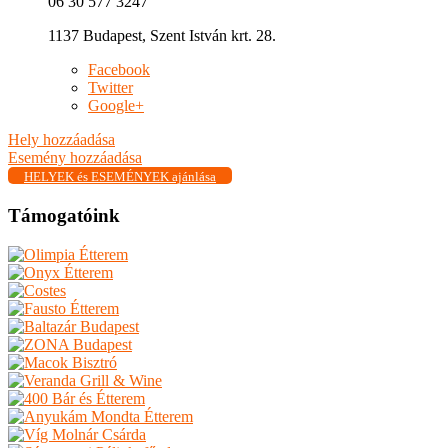
06 30 577 3247
1137 Budapest, Szent István krt. 28.
Facebook
Twitter
Google+
Hely hozzáadása
Esemény hozzáadása
HELYEK és ESEMÉNYEK ajánlása
Támogatóink