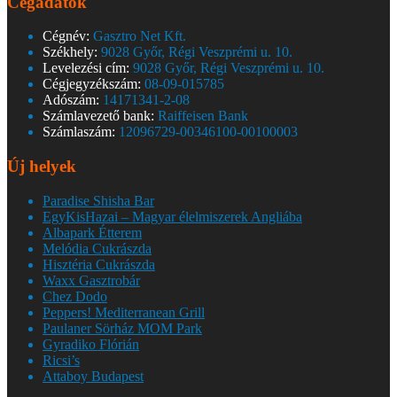
Cégadatok
Cégnév:
Gasztro Net Kft.
Székhely:
9028 Győr, Régi Veszprémi u. 10.
Levelezési cím:
9028 Győr, Régi Veszprémi u. 10.
Cégjegyzékszám:
08-09-015785
Adószám:
14171341-2-08
Számlavezető bank:
Raiffeisen Bank
Számlaszám:
12096729-00346100-00100003
Új helyek
Paradise Shisha Bar
EgyKisHazai – Magyar élelmiszerek Angliába
Albapark Étterem
Melódia Cukrászda
Hisztéria Cukrászda
Waxx Gasztrobár
Chez Dodo
Peppers! Mediterranean Grill
Paulaner Sörház MOM Park
Gyradiko Flórián
Ricsi’s
Attaboy Budapest