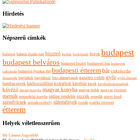
Hirdetés
Népszerű címkék
budapest
bisztró
borok
balaton
balaton északi-part
borkóstoló
borbár
budapest belváros
budapesti bisztró
budapesti bár
budapesti
budapesti étterem
bár
cukrászda
budapesti éjszakai élet
cukrászda
győr
gasztro celeb
fagylaltok
fagylaltozó
friss alapanyagok
győri étterem
desszertek
hamburgerek
koktélok
házhozszállítás
kávéház
kávék
kávékülönlegességek
magyar konyha
kávézó
magyar ételek
magyar étterem
látványkonyha
menük
pizzák
online rendelés
nemzetközi konyha
reggelik
street food
szendvicsek
sütemények
szórakozóhely
torták
vidéki étterem
étterem
Helyek véletlenszerűen
My Canteen Angyalföld