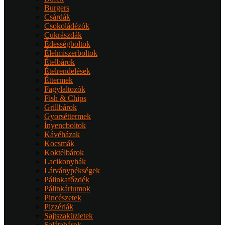
Burgers
Csárdák
Csokoládézók
Cukrászdák
Édességboltok
Élelmiszerboltok
Ételbárok
Ételrendelések
Éttermek
Fagylaltozók
Fish & Chips
Grillbárok
Gyorséttermek
Ínyencboltok
Kávéházak
Kocsmák
Koktélbárok
Lacikonyhák
Látványpékségek
Pálinkafőzdék
Pálinkáriumok
Pincészetek
Pizzériák
Sajtszaküzletek
Salátabárok