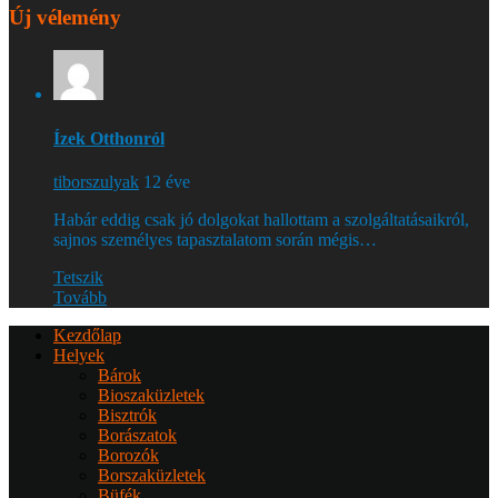
Új vélemény
Ízek Otthonról
tiborszulyak
12 éve
Habár eddig csak jó dolgokat hallottam a szolgáltatásaikról,
sajnos személyes tapasztalatom során mégis…
Tetszik
Tovább
Kezdőlap
Helyek
Bárok
Bioszaküzletek
Bisztrók
Borászatok
Borozók
Borszaküzletek
Büfék