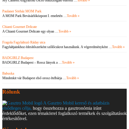
My Canteen Angyalföld Olcsó önkiszolgáló étterem …
Tovább »
Paulaner Sörház MOM Park
A MOM Park Bevásárlóközpont I. emeletén …
Tovább »
Chianti Gourmet Delicate
A Chianti Gourmet Delicate egy olyan …
Tovább »
Fragola Fagylaltozó Ráday utca
Fagylaltjainkhoz édesítőszerként szőlőcukrot használunk. A végeredményként …
Tovább »
BADGIRLZ Budapest
BADGIRLZ Budapest – Rossz lányok a …
Tovább »
Babuska
Mindenkit vár Budapest első orosz ételbárja …
Tovább »
Rólunk
A Gasztro Mobil kereső és adatbázis
elsődleges célja,
hogy összehozza a gasztronómia iránt
érdeklődőket, ezen témakörrel foglalkozó termékek és szolgáltatások
értékesítőivel.