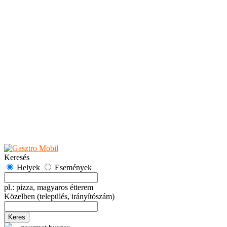
Teaházak
Tejbárok
Vendéglők
Események
Akciók
Fesztiválok
Kiállítások
Programok
Rendezvények
Ünnepek
Hely hozzáadása
Esemény hozzáadása
Ajánlás
Hirdetők részére
GYIK
Keresés
Helyek
Események
pl.: pizza, magyaros étterem
Közelben
(település, irányítószám)
Keres