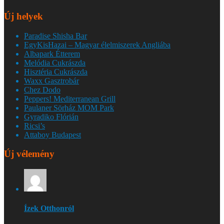
Új helyek
Paradise Shisha Bar
EgyKisHazai – Magyar élelmiszerek Angliába
Albapark Étterem
Melódia Cukrászda
Hisztéria Cukrászda
Waxx Gasztrobár
Chez Dodo
Peppers! Mediterranean Grill
Paulaner Sörház MOM Park
Gyradiko Flórián
Ricsi’s
Attaboy Budapest
Új vélemény
Ízek Otthonról