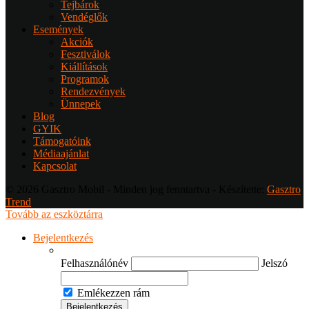
Tejbárok
Vendéglők
Események
Akciók
Fesztiválok
Kiállítások
Programok
Rendezvények
Ünnepek
Blog
GYIK
Támogatóink
Médiaajánlat
Kapcsolat
© 2026 Gasztro Mobil - Minden jog fenntartva - Készítette:
Gasztro
Trend
Tovább az eszköztárra
Bejelentkezés
Felhasználónév
Jelszó
Emlékezzen rám