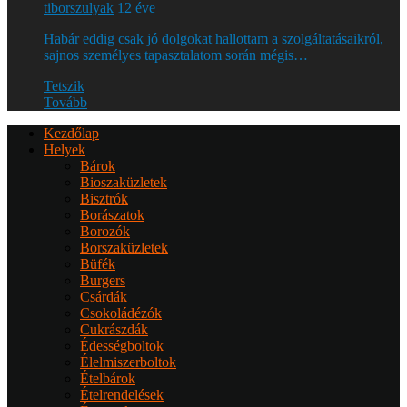
tiborszulyak
12 éve
Habár eddig csak jó dolgokat hallottam a szolgáltatásaikról,
sajnos személyes tapasztalatom során mégis…
Tetszik
Tovább
Kezdőlap
Helyek
Bárok
Bioszaküzletek
Bisztrók
Borászatok
Borozók
Borszaküzletek
Büfék
Burgers
Csárdák
Csokoládézók
Cukrászdák
Édességboltok
Élelmiszerboltok
Ételbárok
Ételrendelések