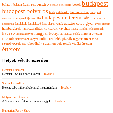
budapest
bisztró
borok
balaton
balaton északi-part
borkóstoló
borbár
budapest belváros
budapesti bisztró
budapesti bár
budapesti
budapesti étterem
bár
cukrászda
budapesti éjszakai élet
cukrászda
győr
gasztro celeb
fagylaltok
fagylaltozó
friss alapanyagok
győri étterem
desszertek
hamburgerek
koktélok
házhozszállítás
kávéház
kávék
kávékülönlegességek
magyar konyha
kávézó
magyar ételek
magyar étterem
látványkonyha
menük
pizzák
online rendelés
nemzetközi konyha
reggelik
street food
szendvicsek
sütemények
szórakozóhely
torták
vidéki étterem
étterem
Helyek véletlenszerűen
Demeter Pincészet
Demeter – Stílus a borok között …
Tovább »
Starbucks Bazilika
Hetente több millió alkalommal megtörténik: a …
Tovább »
Mátyás Pince Étterem
A Mátyás Pince Étterem, Budapest egyik …
Tovább »
Hungarian Pastry Shop