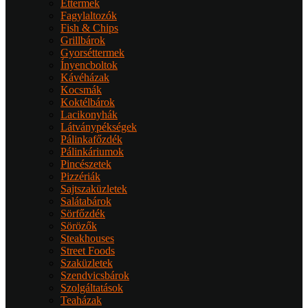
Éttermek
Fagylaltozók
Fish & Chips
Grillbárok
Gyorséttermek
Ínyencboltok
Kávéházak
Kocsmák
Koktélbárok
Lacikonyhák
Látványpékségek
Pálinkafőzdék
Pálinkáriumok
Pincészetek
Pizzériák
Sajtszaküzletek
Salátabárok
Sörfőzdék
Sörözők
Steakhouses
Street Foods
Szaküzletek
Szendvicsbárok
Szolgáltatások
Teaházak