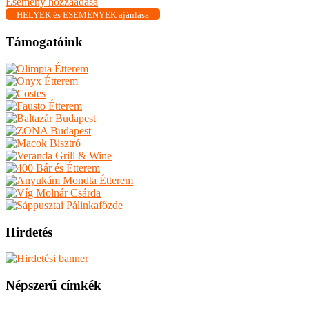
Esemény hozzáadása
HELYEK és ESEMÉNYEK ajánlása
Támogatóink
Hirdetés
Népszerű címkék