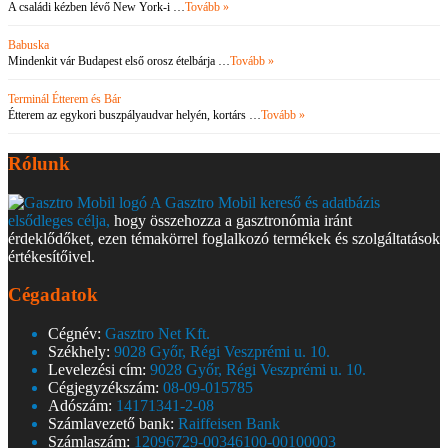
A családi kézben lévő New York-i …
Tovább »
Babuska
Mindenkit vár Budapest első orosz ételbárja …
Tovább »
Terminál Étterem és Bár
Étterem az egykori buszpályaudvar helyén, kortárs …
Tovább »
Rólunk
A Gasztro Mobil kereső és adatbázis
elsődleges célja,
hogy összehozza a gasztronómia iránt
érdeklődőket, ezen témakörrel foglalkozó termékek és szolgáltatások
értékesítőivel.
Cégadatok
Cégnév:
Gasztro Net Kft.
Székhely:
9028 Győr, Régi Veszprémi u. 10.
Levelezési cím:
9028 Győr, Régi Veszprémi u. 10.
Cégjegyzékszám:
08-09-015785
Adószám:
14171341-2-08
Számlavezető bank:
Raiffeisen Bank
Számlaszám:
12096729-00346100-00100003