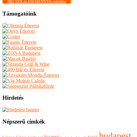
HELYEK és ESEMÉNYEK ajánlása
Támogatóink
Hirdetés
Népszerű címkék
budapest
bisztró