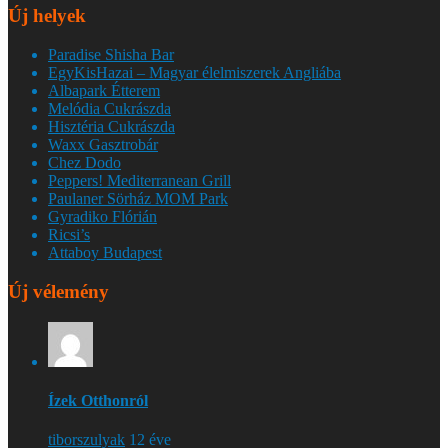
Új helyek
Paradise Shisha Bar
EgyKisHazai – Magyar élelmiszerek Angliába
Albapark Étterem
Melódia Cukrászda
Hisztéria Cukrászda
Waxx Gasztrobár
Chez Dodo
Peppers! Mediterranean Grill
Paulaner Sörház MOM Park
Gyradiko Flórián
Ricsi’s
Attaboy Budapest
Új vélemény
Ízek Otthonról
tiborszulyak
12 éve