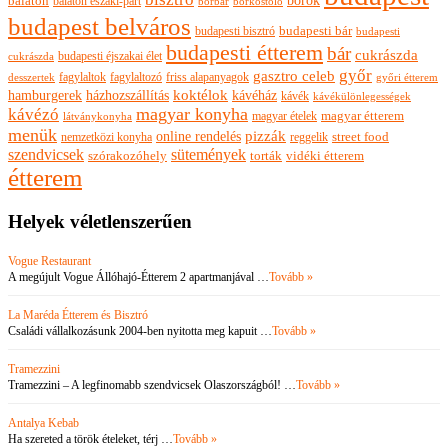
borok
balaton
balaton északi-part
borkóstoló
borbár
budapest belváros
budapesti bisztró
budapesti bár
budapesti
budapesti étterem
bár
cukrászda
budapesti éjszakai élet
cukrászda
győr
gasztro celeb
fagylaltok
fagylaltozó
friss alapanyagok
győri étterem
desszertek
hamburgerek
koktélok
házhozszállítás
kávéház
kávék
kávékülönlegességek
magyar konyha
kávézó
magyar ételek
magyar étterem
látványkonyha
menük
pizzák
online rendelés
nemzetközi konyha
reggelik
street food
szendvicsek
sütemények
szórakozóhely
torták
vidéki étterem
étterem
Helyek véletlenszerűen
Vogue Restaurant
A megújult Vogue Állóhajó-Étterem 2 apartmanjával …
Tovább »
La Maréda Étterem és Bisztró
Családi vállalkozásunk 2004-ben nyitotta meg kapuit …
Tovább »
Tramezzini
Tramezzini – A legfinomabb szendvicsek Olaszországból! …
Tovább »
Antalya Kebab
Ha szereted a török ételeket, térj …
Tovább »