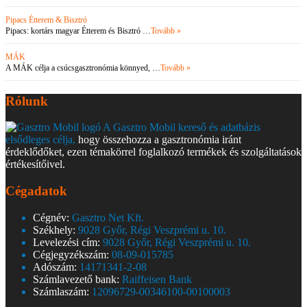
Pipacs Étterem & Bisztró
Pipacs: kortárs magyar Étterem és Bisztró …
Tovább »
MÁK
A MÁK célja a csúcsgasztronómia könnyed, …
Tovább »
Rólunk
A Gasztro Mobil kereső és adatbázis
elsődleges célja,
hogy összehozza a gasztronómia iránt
érdeklődőket, ezen témakörrel foglalkozó termékek és szolgáltatások
értékesítőivel.
Cégadatok
Cégnév:
Gasztro Net Kft.
Székhely:
9028 Győr, Régi Veszprémi u. 10.
Levelezési cím:
9028 Győr, Régi Veszprémi u. 10.
Cégjegyzékszám:
08-09-015785
Adószám:
14171341-2-08
Számlavezető bank:
Raiffeisen Bank
Számlaszám:
12096729-00346100-00100003