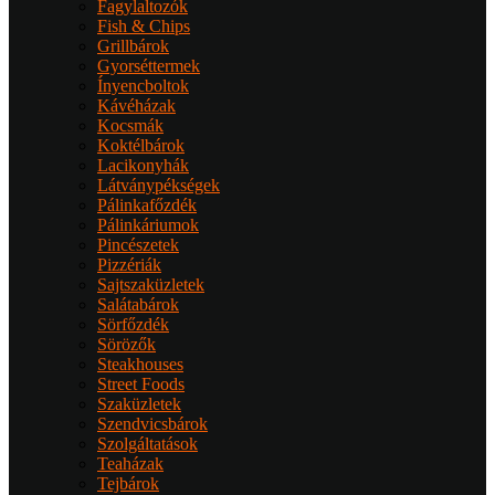
Fagylaltozók
Fish & Chips
Grillbárok
Gyorséttermek
Ínyencboltok
Kávéházak
Kocsmák
Koktélbárok
Lacikonyhák
Látványpékségek
Pálinkafőzdék
Pálinkáriumok
Pincészetek
Pizzériák
Sajtszaküzletek
Salátabárok
Sörfőzdék
Sörözők
Steakhouses
Street Foods
Szaküzletek
Szendvicsbárok
Szolgáltatások
Teaházak
Tejbárok