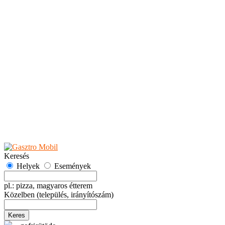
Teaházak
Tejbárok
Vendéglők
Események
Akciók
Fesztiválok
Kiállítások
Programok
Rendezvények
Ünnepek
Hely hozzáadása
Esemény hozzáadása
Ajánlás
Hirdetők részére
GYIK
Keresés
Helyek
Események
pl.: pizza, magyaros étterem
Közelben
(település, irányítószám)
Keres