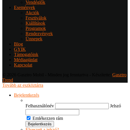
Vendéglők
Események
Akciók
Fesztiválok
Kiállítások
Programok
Rendezvények
Ünnepek
Blog
GYIK
Támogatóink
Médiaajánlat
Kapcsolat
© 2026 Gasztro Mobil - Minden jog fenntartva - Készítette:
Gasztro
Trend
Tovább az eszköztárra
Bejelentkezés
Felhasználónév
Jelszó
Emlékezzen rám
Elveszett a jelszó?