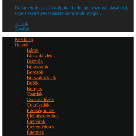
Habár eddig csak jó dolgokat hallottam a szolgáltatásaikról,
sajnos személyes tapasztalatom során mégis…
Tetszik
Tovább
Kezdőlap
Helyek
Bárok
Bioszaküzletek
Bisztrók
Borászatok
Borozók
Borszaküzletek
Büfék
Burgers
Csárdák
Csokoládézók
Cukrászdák
Édességboltok
Élelmiszerboltok
Ételbárok
Ételrendelések
Éttermek