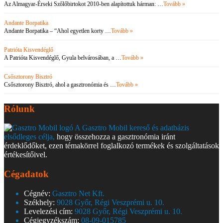
Az Almagyar-Érseki Szőlőbirtokot 2010-ben alapítottuk hárman: …
Tovább »
Andante Borpatika
Andante Borpatika – “Ahol egyetlen korty …
Tovább »
Patrióta Kisvendéglő
A Patrióta Kisvendéglő, Gyula belvárosában, a …
Tovább »
Csősztorony Bisztró
Csősztorony Bisztró, ahol a gasztronómia és …
Tovább »
Rólunk
A Gasztro Mobil kereső és adatbázis
elsődleges célja,
hogy összehozza a gasztronómia iránt
érdeklődőket, ezen témakörrel foglalkozó termékek és szolgáltatások
értékesítőivel.
Cégadatok
Cégnév:
Gasztro Net Kft.
Székhely:
9028 Győr, Régi Veszprémi u. 10.
Levelezési cím:
9028 Győr, Régi Veszprémi u. 10.
Cégjegyzékszám:
08-09-015785