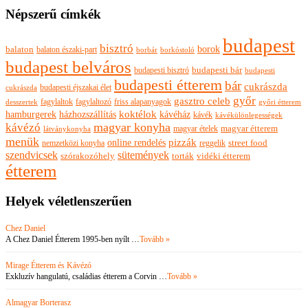
Népszerű címkék
budapest
bisztró
borok
balaton
balaton északi-part
borkóstoló
borbár
budapest belváros
budapesti bisztró
budapesti bár
budapesti
budapesti étterem
bár
cukrászda
budapesti éjszakai élet
cukrászda
győr
gasztro celeb
fagylaltok
fagylaltozó
friss alapanyagok
győri étterem
desszertek
hamburgerek
koktélok
házhozszállítás
kávéház
kávék
kávékülönlegességek
magyar konyha
kávézó
magyar ételek
magyar étterem
látványkonyha
menük
pizzák
online rendelés
nemzetközi konyha
reggelik
street food
szendvicsek
sütemények
szórakozóhely
torták
vidéki étterem
étterem
Helyek véletlenszerűen
Chez Daniel
A Chez Daniel Étterem 1995-ben nyílt …
Tovább »
Mirage Étterem és Kávézó
Exkluzív hangulatú, családias étterem a Corvin …
Tovább »
Almagyar Borterasz