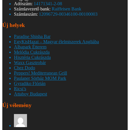
Adószám:
14171341-2-08
Számlavezető bank:
Raiffeisen Bank
Számlaszám:
12096729-00346100-00100003
Új helyek
Paradise Shisha Bar
EgyKisHazai – Magyar élelmiszerek Angliába
Albapark Étterem
Melódia Cukrászda
Hisztéria Cukrászda
Waxx Gasztrobár
Chez Dodo
Peppers! Mediterranean Grill
Paulaner Sörház MOM Park
Gyradiko Flórián
Ricsi’s
Attaboy Budapest
Új vélemény