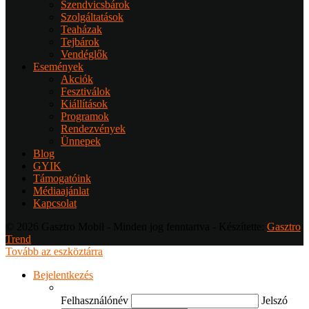
Szendvicsbárok
Szolgáltatások
Teaházak
Tejbárok
Vendéglők
Események
Akciók
Fesztiválok
Kiállítások
Programok
Rendezvények
Ünnepek
Blog
GYIK
Támogatóink
Médiaajánlat
Kapcsolat
© 2026 Gasztro Mobil - Minden jog fenntartva - Készítette:
Gasztro
Trend
Tovább az eszköztárra
Bejelentkezés
Felhasználónév
Jelszó