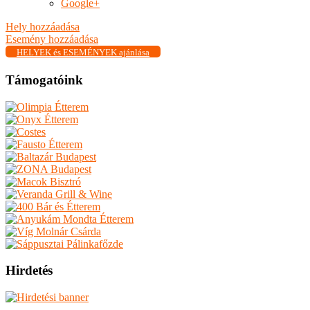
Google+
Hely hozzáadása
Esemény hozzáadása
HELYEK és ESEMÉNYEK ajánlása
Támogatóink
Hirdetés