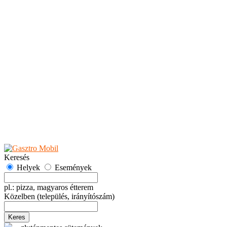
Teaházak
Tejbárok
Vendéglők
Események
Akciók
Fesztiválok
Kiállítások
Programok
Rendezvények
Ünnepek
Hely hozzáadása
Esemény hozzáadása
Ajánlás
Hirdetők részére
GYIK
Keresés
Helyek
Események
pl.: pizza, magyaros étterem
Közelben
(település, irányítószám)
Keres