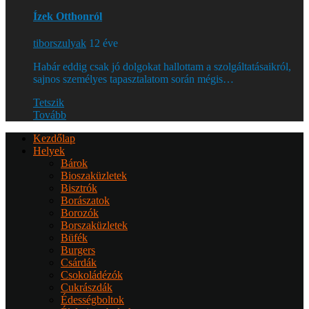
Ízek Otthonról
tiborszulyak
12 éve
Habár eddig csak jó dolgokat hallottam a szolgáltatásaikról,
sajnos személyes tapasztalatom során mégis…
Tetszik
Tovább
Kezdőlap
Helyek
Bárok
Bioszaküzletek
Bisztrók
Borászatok
Borozók
Borszaküzletek
Büfék
Burgers
Csárdák
Csokoládézók
Cukrászdák
Édességboltok