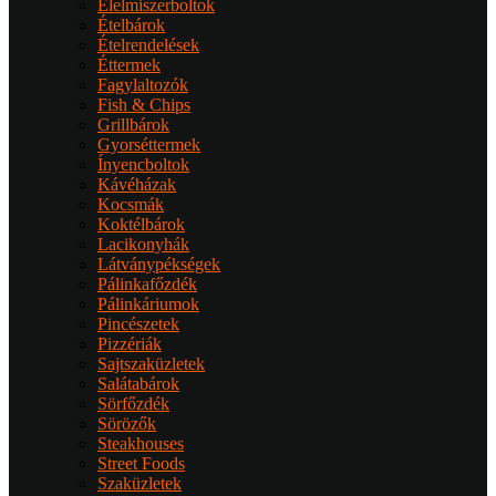
Élelmiszerboltok
Ételbárok
Ételrendelések
Éttermek
Fagylaltozók
Fish & Chips
Grillbárok
Gyorséttermek
Ínyencboltok
Kávéházak
Kocsmák
Koktélbárok
Lacikonyhák
Látványpékségek
Pálinkafőzdék
Pálinkáriumok
Pincészetek
Pizzériák
Sajtszaküzletek
Salátabárok
Sörfőzdék
Sörözők
Steakhouses
Street Foods
Szaküzletek