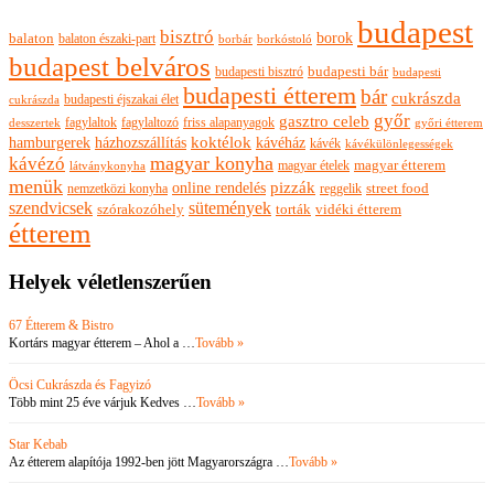
budapest
bisztró
borok
balaton
balaton északi-part
borkóstoló
borbár
budapest belváros
budapesti bisztró
budapesti bár
budapesti
budapesti étterem
bár
cukrászda
budapesti éjszakai élet
cukrászda
győr
gasztro celeb
fagylaltok
fagylaltozó
friss alapanyagok
győri étterem
desszertek
hamburgerek
koktélok
házhozszállítás
kávéház
kávék
kávékülönlegességek
magyar konyha
kávézó
magyar ételek
magyar étterem
látványkonyha
menük
pizzák
online rendelés
nemzetközi konyha
reggelik
street food
szendvicsek
sütemények
szórakozóhely
torták
vidéki étterem
étterem
Helyek véletlenszerűen
67 Étterem & Bistro
Kortárs magyar étterem – Ahol a …
Tovább »
Öcsi Cukrászda és Fagyizó
Több mint 25 éve várjuk Kedves …
Tovább »
Star Kebab
Az étterem alapítója 1992-ben jött Magyarországra …
Tovább »