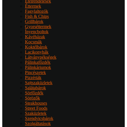
Ételrendelések
Éttermek
Fagylaltozók
Fish & Chips
Grillbárok
Gyorséttermek
Ínyencboltok
Kávéházak
Kocsmák
Koktélbárok
Lacikonyhák
Látványpékségek
Pálinkafőzdék
Pálinkáriumok
Pincészetek
Pizzériák
Sajtszaküzletek
Salátabárok
Sörfőzdék
Sörözők
Steakhouses
Street Foods
Szaküzletek
Szendvicsbárok
Szolgáltatások