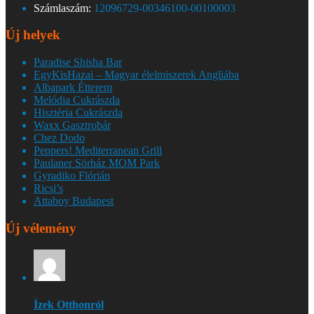
Számlaszám:
12096729-00346100-00100003
Új helyek
Paradise Shisha Bar
EgyKisHazai – Magyar élelmiszerek Angliába
Albapark Étterem
Melódia Cukrászda
Hisztéria Cukrászda
Waxx Gasztrobár
Chez Dodo
Peppers! Mediterranean Grill
Paulaner Sörház MOM Park
Gyradiko Flórián
Ricsi’s
Attaboy Budapest
Új vélemény
Ízek Otthonról