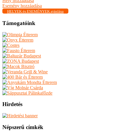
Hely hozzáadása
Esemény hozzáadása
HELYEK és ESEMÉNYEK ajánlása
Támogatóink
Hirdetés
Népszerű címkék