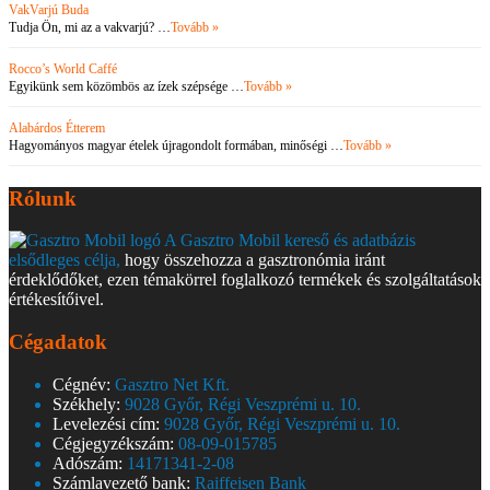
VakVarjú Buda
Tudja Ön, mi az a vakvarjú? …
Tovább »
Rocco’s World Caffé
Egyikünk sem közömbös az ízek szépsége …
Tovább »
Alabárdos Étterem
Hagyományos magyar ételek újragondolt formában, minőségi …
Tovább »
Rólunk
A Gasztro Mobil kereső és adatbázis
elsődleges célja,
hogy összehozza a gasztronómia iránt
érdeklődőket, ezen témakörrel foglalkozó termékek és szolgáltatások
értékesítőivel.
Cégadatok
Cégnév:
Gasztro Net Kft.
Székhely:
9028 Győr, Régi Veszprémi u. 10.
Levelezési cím:
9028 Győr, Régi Veszprémi u. 10.
Cégjegyzékszám:
08-09-015785
Adószám:
14171341-2-08
Számlavezető bank:
Raiffeisen Bank