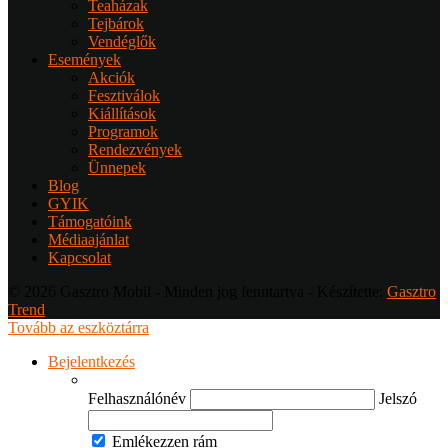
Teaházak
Tejbárok
Vendéglők
Események
Akciók
Fesztiválok
Kiállítások
Programok
Rendezvények
Ünnepek
Blog
GYIK
Támogatóink
Médiaajánlat
Kapcsolat
© 2026 Gasztro Mobil - Minden jog fenntartva - Készítette:
Gasztro
Trend
Tovább az eszköztárra
Bejelentkezés
Felhasználónév
Jelszó
Emlékezzen rám