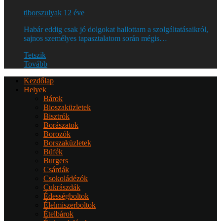
tiborszulyak
12 éve
Habár eddig csak jó dolgokat hallottam a szolgáltatásaikról,
sajnos személyes tapasztalatom során mégis…
Tetszik
Tovább
Kezdőlap
Helyek
Bárok
Bioszaküzletek
Bisztrók
Borászatok
Borozók
Borszaküzletek
Büfék
Burgers
Csárdák
Csokoládézók
Cukrászdák
Édességboltok
Élelmiszerboltok
Ételbárok