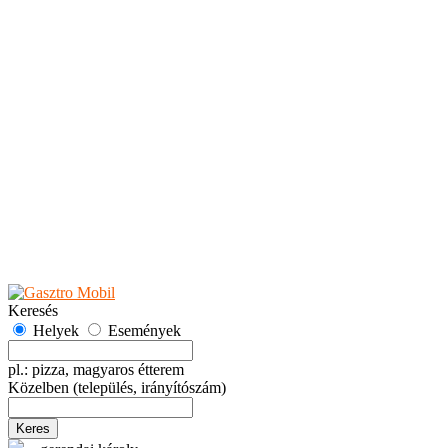
Teaházak
Tejbárok
Vendéglők
Események
Akciók
Fesztiválok
Kiállítások
Programok
Rendezvények
Ünnepek
Hely hozzáadása
Esemény hozzáadása
Ajánlás
Hirdetők részére
GYIK
Keresés
Helyek
Események
pl.: pizza, magyaros étterem
Közelben
(település, irányítószám)
Keres