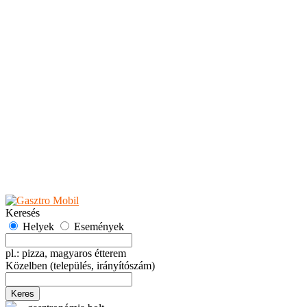
Teaházak
Tejbárok
Vendéglők
Események
Akciók
Fesztiválok
Kiállítások
Programok
Rendezvények
Ünnepek
Hely hozzáadása
Esemény hozzáadása
Ajánlás
Hirdetők részére
GYIK
Keresés
Helyek
Események
pl.: pizza, magyaros étterem
Közelben
(település, irányítószám)
Keres