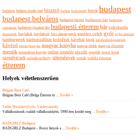
budapest
bisztró
borok
balaton
balaton északi-part
borkóstoló
borbár
budapest belváros
budapesti bisztró
budapesti bár
budapesti
budapesti étterem
bár
cukrászda
budapesti éjszakai élet
cukrászda
győr
gasztro celeb
fagylaltok
fagylaltozó
friss alapanyagok
győri étterem
desszertek
hamburgerek
koktélok
házhozszállítás
kávéház
kávék
kávékülönlegességek
magyar konyha
kávézó
magyar ételek
magyar étterem
látványkonyha
menük
pizzák
online rendelés
nemzetközi konyha
reggelik
street food
szendvicsek
sütemények
szórakozóhely
torták
vidéki étterem
étterem
Helyek véletlenszerűen
Belgian Beer Café
Belgian Beer Café (Belga Étterem és …
Tovább »
Széles Húsüzlet (Győr, Vásárcsarnok)
Vállalkozásunk családi vállalkozásként, 1990-ben kezdte meg …
Tovább »
BADGIRLZ Budapest
BADGIRLZ Budapest – Rossz lányok a …
Tovább »