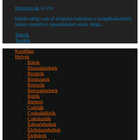
tiborszulyak
12 éve
Habár eddig csak jó dolgokat hallottam a szolgáltatásaikról,
sajnos személyes tapasztalatom során mégis…
Tetszik
Tovább
Kezdőlap
Helyek
Bárok
Bioszaküzletek
Bisztrók
Borászatok
Borozók
Borszaküzletek
Büfék
Burgers
Csárdák
Csokoládézók
Cukrászdák
Édességboltok
Élelmiszerboltok
Ételbárok