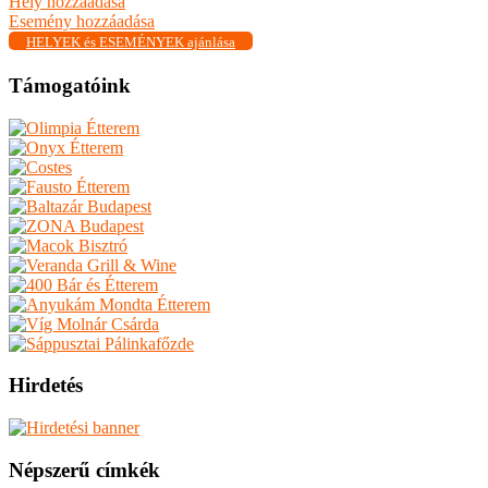
Hely hozzáadása
Esemény hozzáadása
HELYEK és ESEMÉNYEK ajánlása
Támogatóink
Hirdetés
Népszerű címkék