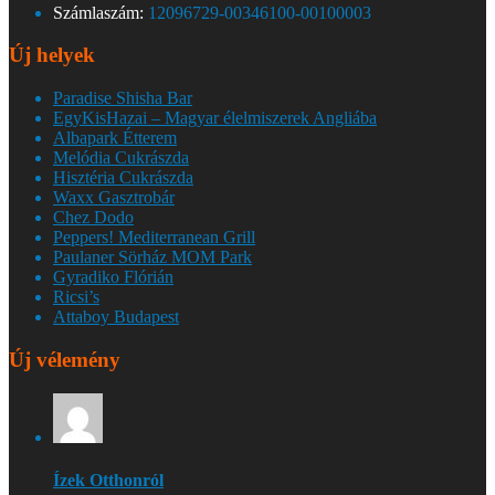
Számlaszám:
12096729-00346100-00100003
Új helyek
Paradise Shisha Bar
EgyKisHazai – Magyar élelmiszerek Angliába
Albapark Étterem
Melódia Cukrászda
Hisztéria Cukrászda
Waxx Gasztrobár
Chez Dodo
Peppers! Mediterranean Grill
Paulaner Sörház MOM Park
Gyradiko Flórián
Ricsi’s
Attaboy Budapest
Új vélemény
Ízek Otthonról