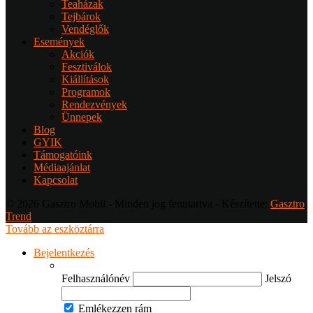
Teaházak
Tejbárok
Vendéglők
Események
Akciók
Fesztiválok
Kiállítások
Programok
Rendezvények
Ünnepek
Blog
GYIK
Támogatóink
Médiaajánlat
Kapcsolat
© 2026 Gasztro Mobil - Minden jog fenntartva - Készítette:
Gasztro
Trend
Tovább az eszköztárra
Bejelentkezés
Felhasználónév
Jelszó
Emlékezzen rám