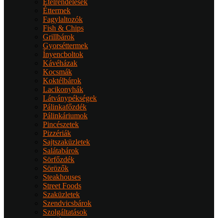
Ételrendelések
Éttermek
Fagylaltozók
Fish & Chips
Grillbárok
Gyorséttermek
Ínyencboltok
Kávéházak
Kocsmák
Koktélbárok
Lacikonyhák
Látványpékségek
Pálinkafőzdék
Pálinkáriumok
Pincészetek
Pizzériák
Sajtszaküzletek
Salátabárok
Sörfőzdék
Sörözők
Steakhouses
Street Foods
Szaküzletek
Szendvicsbárok
Szolgáltatások