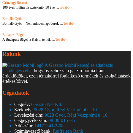
Grinzingi Borozó
100 éves múltra visszatekintő, 30 éve …
Tovább »
Borháló Győr
Borháló Győr – Nem mindennapi borok …
Tovább »
Budapest Bägel
A Budapest Bägel, a Kálvin térnél, …
Tovább »
Rólunk
A Gasztro Mobil kereső és adatbázis
elsődleges célja,
hogy összehozza a gasztronómia iránt
érdeklődőket, ezen témakörrel foglalkozó termékek és szolgáltatások
értékesítőivel.
Cégadatok
Cégnév:
Gasztro Net Kft.
Székhely:
9028 Győr, Régi Veszprémi u. 10.
Levelezési cím:
9028 Győr, Régi Veszprémi u. 10.
Cégjegyzékszám:
08-09-015785
Adószám:
14171341-2-08
Számlavezető bank:
Raiffeisen Bank