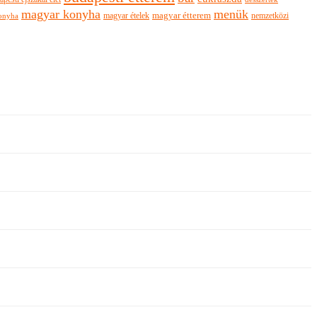
magyar konyha
menük
magyar ételek
magyar étterem
nemzetközi
onyha