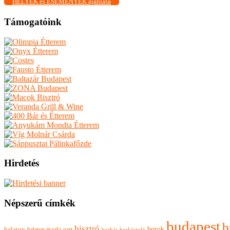
HELYEK és ESEMÉNYEK ajánlása
Támogatóink
Hirdetés
Népszerű címkék
budapest
b
bisztró
borok
balaton
balaton északi-part
borkóstoló
borbár