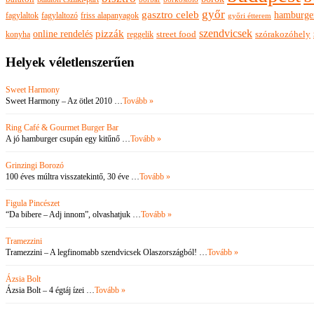
győr
gasztro celeb
hamburge
fagylaltok
fagylaltozó
friss alapanyagok
győri étterem
szendvicsek
pizzák
online rendelés
szórakozóhely
konyha
reggelik
street food
Helyek véletlenszerűen
Sweet Harmony
Sweet Harmony – Az ötlet 2010 …
Tovább »
Ring Café & Gourmet Burger Bar
A jó hamburger csupán egy kitűnő …
Tovább »
Grinzingi Borozó
100 éves múltra visszatekintő, 30 éve …
Tovább »
Figula Pincészet
“Da bibere – Adj innom”, olvashatjuk …
Tovább »
Tramezzini
Tramezzini – A legfinomabb szendvicsek Olaszországból! …
Tovább »
Ázsia Bolt
Ázsia Bolt – 4 égtáj ízei …
Tovább »