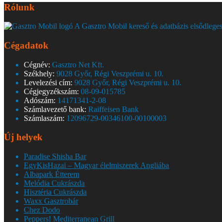
Rólunk
A Gasztro Mobil kereső és adatbázis elsődleges
Cégadatok
Cégnév:
Gasztro Net Kft.
Székhely:
9028 Győr, Régi Veszprémi u. 10.
Levelezési cím:
9028 Győr, Régi Veszprémi u. 10.
Cégjegyzékszám:
08-09-015785
Adószám:
14171341-2-08
Számlavezető bank:
Raiffeisen Bank
Számlaszám:
12096729-00346100-00100003
Új helyek
Paradise Shisha Bar
EgyKisHazai – Magyar élelmiszerek Angliába
Albapark Étterem
Melódia Cukrászda
Hisztéria Cukrászda
Waxx Gasztrobár
Chez Dodo
Peppers! Mediterranean Grill