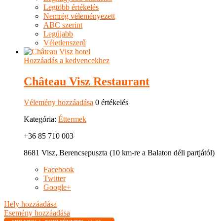
Legtöbb értékelés
Nemrég véleményezett
ABC szerint
Legújabb
Véletlenszerű
Hozzáadás a kedvencekhez
Château Visz Restaurant
Vélemény hozzáadása
0 értékelés
Kategória:
Éttermek
+36 85 710 003
8681 Visz, Berencsepuszta (10 km-re a Balaton déli partjától)
Facebook
Twitter
Google+
Hely hozzáadása
Esemény hozzáadása