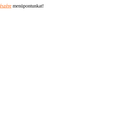
részére
menüpontunkat!