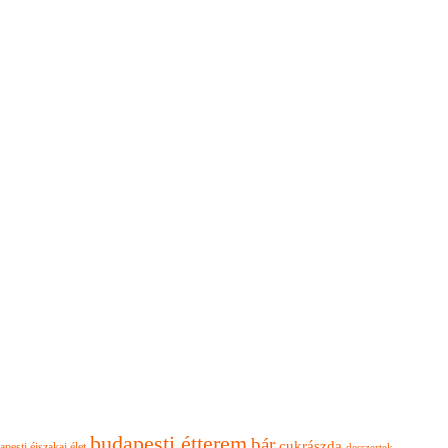
budapesti étterem
bár
cukrászda
apesti éjszakai élet
desszertek