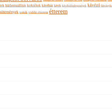
kávézó
rek
koktélok
házhozszállítás
kávéház
kávék
látványk
kávékülönlegességek
étterem
sütemények
torták
vidéki étterem