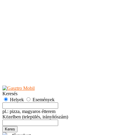
Teaházak
Tejbárok
Vendéglők
Események
Akciók
Fesztiválok
Kiállítások
Programok
Rendezvények
Ünnepek
Hely hozzáadása
Esemény hozzáadása
Ajánlás
Hirdetők részére
GYIK
Keresés
Helyek
Események
pl.: pizza, magyaros étterem
Közelben
(település, irányítószám)
Keres