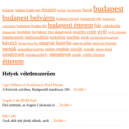
budapest
bisztró
borok
balaton
balaton északi-part
borkóstoló
borbár
budapest belváros
budapesti bisztró
budapesti bár
budapesti
budapesti étterem
bár
cukrászda
budapesti éjszakai élet
cukrászda
győr
gasztro celeb
fagylaltok
fagylaltozó
friss alapanyagok
győri étterem
desszertek
hamburgerek
koktélok
házhozszállítás
kávéház
kávék
kávékülönlegességek
magyar konyha
kávézó
magyar ételek
magyar étterem
látványkonyha
menük
pizzák
online rendelés
nemzetközi konyha
reggelik
street food
szendvicsek
sütemények
szórakozóhely
torták
vidéki étterem
étterem
Helyek véletlenszerűen
Liget Wellness és Konferencia Hotel Étterme
A Körösök szívében, Budapesttől mindössze 160 …
Tovább »
Angelo Café MOM Park
Első üzletünk, az Angelo Cukrászda és …
Tovább »
Bali Caffe
Azok akik már jártak nálunk, azok …
Tovább »