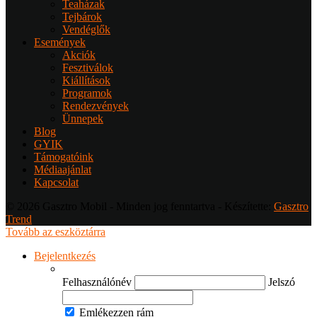
Teaházak
Tejbárok
Vendéglők
Események
Akciók
Fesztiválok
Kiállítások
Programok
Rendezvények
Ünnepek
Blog
GYIK
Támogatóink
Médiaajánlat
Kapcsolat
© 2026 Gasztro Mobil - Minden jog fenntartva - Készítette:
Gasztro
Trend
Tovább az eszköztárra
Bejelentkezés
Felhasználónév
Jelszó
Emlékezzen rám