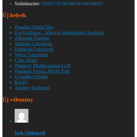
Számlaszám:
12096729-00346100-00100003
Új helyek
Paradise Shisha Bar
EgyKisHazai – Magyar élelmiszerek Angliába
Albapark Étterem
Melódia Cukrászda
Hisztéria Cukrászda
Waxx Gasztrobár
Chez Dodo
Peppers! Mediterranean Grill
Paulaner Sörház MOM Park
Gyradiko Flórián
Ricsi’s
Attaboy Budapest
Új vélemény
Ízek Otthonról