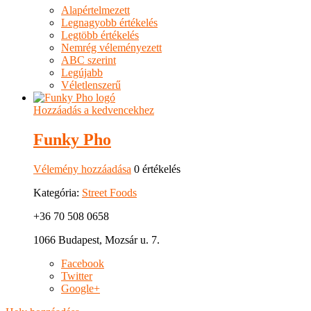
Alapértelmezett
Legnagyobb értékelés
Legtöbb értékelés
Nemrég véleményezett
ABC szerint
Legújabb
Véletlenszerű
Hozzáadás a kedvencekhez
Funky Pho
Vélemény hozzáadása
0 értékelés
Kategória:
Street Foods
+36 70 508 0658
1066 Budapest, Mozsár u. 7.
Facebook
Twitter
Google+