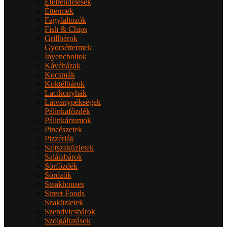
Ételrendelések
Éttermek
Fagylaltozók
Fish & Chips
Grillbárok
Gyorséttermek
Ínyencboltok
Kávéházak
Kocsmák
Koktélbárok
Lacikonyhák
Látványpékségek
Pálinkafőzdék
Pálinkáriumok
Pincészetek
Pizzériák
Sajtszaküzletek
Salátabárok
Sörfőzdék
Sörözők
Steakhouses
Street Foods
Szaküzletek
Szendvicsbárok
Szolgáltatások