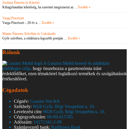
Zsolnay Étterem és Kávézó
Kihagyhatatlan lehetőség, ha szeretné megismerni az …
Tovább »
Varga Pincészet
Varga Pincészet – 20 év a …
Tovább »
Matias Étterem, Kávéház és Cukrászda
Győr szívében, a sétálóutca legszebb pontján …
Tovább »
Rólunk
A Gasztro Mobil kereső és adatbázis
elsődleges célja,
hogy összehozza a gasztronómia iránt
érdeklődőket, ezen témakörrel foglalkozó termékek és szolgáltatások
értékesítőivel.
Cégadatok
Cégnév:
Gasztro Net Kft.
Székhely:
9028 Győr, Régi Veszprémi u. 10.
Levelezési cím:
9028 Győr, Régi Veszprémi u. 10.
Cégjegyzékszám:
08-09-015785
Adószám:
14171341-2-08
Számlavezető bank:
Raiffeisen Bank