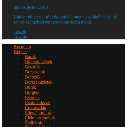
tiborszulyak
12 éve
Habár eddig csak jó dolgokat hallottam a szolgáltatásaikról,
sajnos személyes tapasztalatom során mégis…
Tetszik
Tovább
Kezdőlap
Helyek
Bárok
Bioszaküzletek
Bisztrók
Borászatok
Borozók
Borszaküzletek
Büfék
Burgers
Csárdák
Csokoládézók
Cukrászdák
Édességboltok
Élelmiszerboltok
Ételbárok