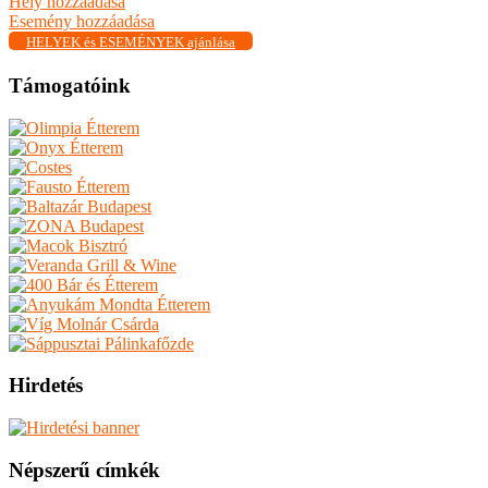
Hely hozzáadása
Esemény hozzáadása
HELYEK és ESEMÉNYEK ajánlása
Támogatóink
Hirdetés
Népszerű címkék