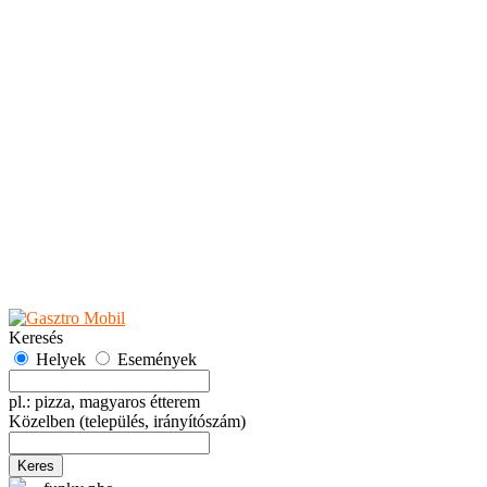
Teaházak
Tejbárok
Vendéglők
Események
Akciók
Fesztiválok
Kiállítások
Programok
Rendezvények
Ünnepek
Hely hozzáadása
Esemény hozzáadása
Ajánlás
Hirdetők részére
GYIK
Keresés
Helyek
Események
pl.: pizza, magyaros étterem
Közelben
(település, irányítószám)
Keres