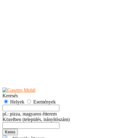
Teaházak
Tejbárok
Vendéglők
Események
Akciók
Fesztiválok
Kiállítások
Programok
Rendezvények
Ünnepek
Hely hozzáadása
Esemény hozzáadása
Ajánlás
Hirdetők részére
GYIK
Keresés
Helyek
Események
pl.: pizza, magyaros étterem
Közelben
(település, irányítószám)
Keres