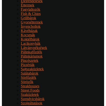
Ételrendelések
Éttermek
Fagylaltozók
Fish & Chips
Grillbárok
Gyorséttermek
Ínyencboltok
Kávéházak
Kocsmák
Koktélbárok
Lacikonyhák
Látványpékségek
Pálinkafőzdék
Pálinkáriumok
Pincészetek
Pizzériák
Sajtszaküzletek
Salátabárok
Sörfőzdék
Sörözők
Steakhouses
Street Foods
Szaküzletek
Szendvicsbárok
Szolgáltatások