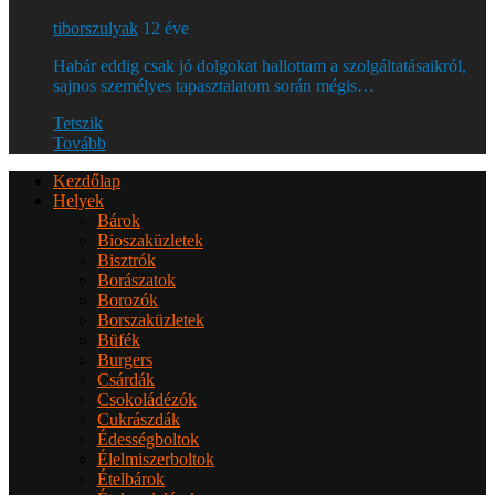
tiborszulyak
12 éve
Habár eddig csak jó dolgokat hallottam a szolgáltatásaikról,
sajnos személyes tapasztalatom során mégis…
Tetszik
Tovább
Kezdőlap
Helyek
Bárok
Bioszaküzletek
Bisztrók
Borászatok
Borozók
Borszaküzletek
Büfék
Burgers
Csárdák
Csokoládézók
Cukrászdák
Édességboltok
Élelmiszerboltok
Ételbárok