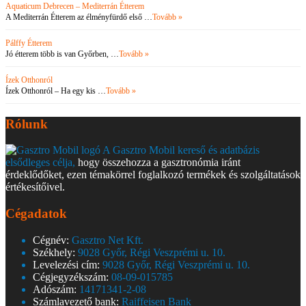
Aquaticum Debrecen – Mediterrán Étterem
A Mediterrán Étterem az élményfürdő első …
Tovább »
Pálffy Étterem
Jó étterem több is van Győrben, …
Tovább »
Ízek Otthonról
Ízek Otthonról – Ha egy kis …
Tovább »
Rólunk
A Gasztro Mobil kereső és adatbázis
elsődleges célja,
hogy összehozza a gasztronómia iránt
érdeklődőket, ezen témakörrel foglalkozó termékek és szolgáltatások
értékesítőivel.
Cégadatok
Cégnév:
Gasztro Net Kft.
Székhely:
9028 Győr, Régi Veszprémi u. 10.
Levelezési cím:
9028 Győr, Régi Veszprémi u. 10.
Cégjegyzékszám:
08-09-015785
Adószám:
14171341-2-08
Számlavezető bank:
Raiffeisen Bank