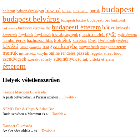
budapest
bisztró
borok
balaton
balaton északi-part
borkóstoló
borbár
budapest belváros
budapesti bisztró
budapesti bár
budapesti
budapesti étterem
bár
cukrászda
budapesti éjszakai élet
cukrászda
győr
gasztro celeb
fagylaltok
fagylaltozó
friss alapanyagok
győri étterem
desszertek
hamburgerek
koktélok
házhozszállítás
kávéház
kávék
kávékülönlegességek
magyar konyha
kávézó
magyar ételek
magyar étterem
látványkonyha
menük
pizzák
online rendelés
nemzetközi konyha
reggelik
street food
szendvicsek
sütemények
szórakozóhely
torták
vidéki étterem
étterem
Helyek véletlenszerűen
Szamos Marcipán Cukrászda
A pesti belvárosban, a Párizsi utcában …
Tovább »
NEMO Fish & Chips & Salad Bar
Buda szívében a Mammut és a …
Tovább »
Daubner Cukrászda
Az élet édes oldala – és …
Tovább »