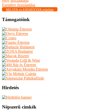
Hely hozzáadása
Esemény hozzáadása
HELYEK és ESEMÉNYEK ajánlása
Támogatóink
Hirdetés
Népszerű címkék