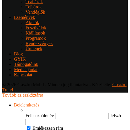
Teaházak
Tejbárok
Vendéglők
Események
Akciók
Fesztiválok
Kiállítások
Programok
Rendezvények
Ünnepek
Blog
GYIK
Támogatóink
Médiaajánlat
Kapcsolat
© 2026 Gasztro Mobil - Minden jog fenntartva - Készítette:
Gasztro
Trend
Tovább az eszköztárra
Bejelentkezés
Felhasználónév
Jelszó
Emlékezzen rám