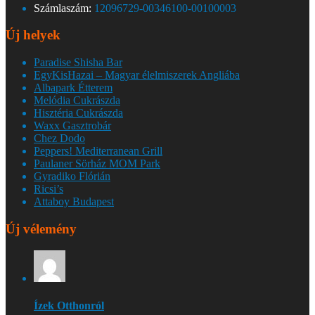
Számlaszám:
12096729-00346100-00100003
Új helyek
Paradise Shisha Bar
EgyKisHazai – Magyar élelmiszerek Angliába
Albapark Étterem
Melódia Cukrászda
Hisztéria Cukrászda
Waxx Gasztrobár
Chez Dodo
Peppers! Mediterranean Grill
Paulaner Sörház MOM Park
Gyradiko Flórián
Ricsi’s
Attaboy Budapest
Új vélemény
Ízek Otthonról