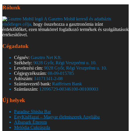
Rólunk
A Gasztro Mobil kereső és adatbázis
elsődleges célja,
hogy összehozza a gasztronómia iránt
érdeklődőket, ezen témakörrel foglalkozó termékek és szolgáltatások
értékesítőivel.
Cégadatok
Cégnév:
Gasztro Net Kft.
Székhely:
9028 Győr, Régi Veszprémi u. 10.
Levelezési cím:
9028 Győr, Régi Veszprémi u. 10.
Cégjegyzékszám:
08-09-015785
Adószám:
14171341-2-08
Számlavezető bank:
Raiffeisen Bank
Számlaszám:
12096729-00346100-00100003
Új helyek
Paradise Shisha Bar
EgyKisHazai – Magyar élelmiszerek Angliába
Albapark Étterem
Melódia Cukrászda