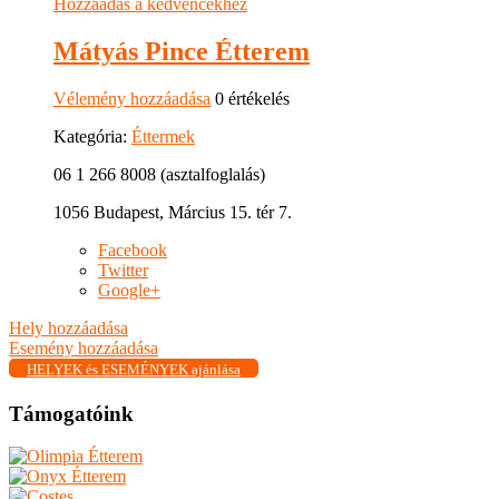
Hozzáadás a kedvencekhez
Mátyás Pince Étterem
Vélemény hozzáadása
0 értékelés
Kategória:
Éttermek
06 1 266 8008 (asztalfoglalás)
1056 Budapest, Március 15. tér 7.
Facebook
Twitter
Google+
Hely hozzáadása
Esemény hozzáadása
HELYEK és ESEMÉNYEK ajánlása
Támogatóink