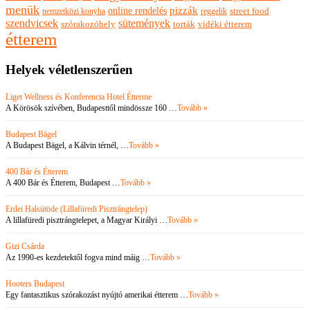
menük
pizzák
online rendelés
nemzetközi konyha
reggelik
street food
szendvicsek
sütemények
szórakozóhely
torták
vidéki étterem
étterem
Helyek véletlenszerűen
Liget Wellness és Konferencia Hotel Étterme
A Körösök szívében, Budapesttől mindössze 160 …
Tovább »
Budapest Bägel
A Budapest Bägel, a Kálvin térnél, …
Tovább »
400 Bár és Étterem
A 400 Bár és Étterem, Budapest …
Tovább »
Erdei Halsütöde (Lillafüredi Pisztrángtelep)
A lillafüredi pisztrángtelepet, a Magyar Királyi …
Tovább »
Gizi Csárda
Az 1990-es kezdetektől fogva mind máig …
Tovább »
Hooters Budapest
Egy fantasztikus szórakozást nyújtó amerikai étterem …
Tovább »