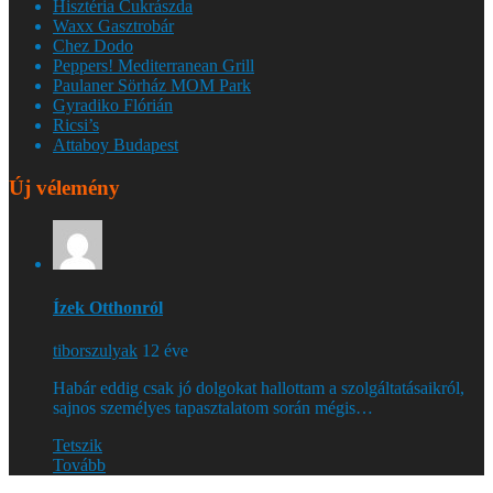
Hisztéria Cukrászda
Waxx Gasztrobár
Chez Dodo
Peppers! Mediterranean Grill
Paulaner Sörház MOM Park
Gyradiko Flórián
Ricsi’s
Attaboy Budapest
Új vélemény
Ízek Otthonról
tiborszulyak
12 éve
Habár eddig csak jó dolgokat hallottam a szolgáltatásaikról,
sajnos személyes tapasztalatom során mégis…
Tetszik
Tovább