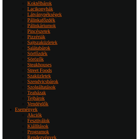
Koktélbárok
Lacikonyhák
Látványpékségek
Pálinkafőzdék
Pálinkáriumok
Pincészetek
Pizzériák
Sajtszaküzletek
Salátabárok
Sörfőzdék
Sörözők
Steakhouses
Street Foods
Szaküzletek
Szendvicsbárok
Szolgáltatások
Teaházak
Tejbárok
Vendéglők
Események
Akciók
Fesztiválok
Kiállítások
Programok
Rendezvények