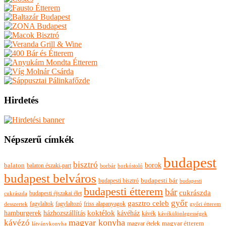
Hirdetés
Népszerű címkék
budapest
bisztró
borok
balaton
balaton északi-part
borkóstoló
borbár
budapest belváros
budapesti bisztró
budapesti bár
budapesti
budapesti étterem
bár
cukrászda
budapesti éjszakai élet
cukrászda
győr
gasztro celeb
fagylaltok
fagylaltozó
friss alapanyagok
győri étterem
desszertek
hamburgerek
koktélok
házhozszállítás
kávéház
kávék
kávékülönlegességek
magyar konyha
kávézó
magyar ételek
magyar étterem
látványkonyha