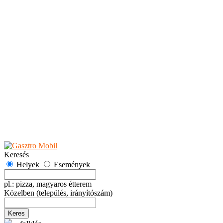
Teaházak
Tejbárok
Vendéglők
Események
Akciók
Fesztiválok
Kiállítások
Programok
Rendezvények
Ünnepek
Hely hozzáadása
Esemény hozzáadása
Ajánlás
Hirdetők részére
GYIK
Keresés
Helyek
Események
pl.: pizza, magyaros étterem
Közelben
(település, irányítószám)
Keres