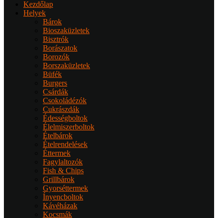
Kezdőlap
Helyek
Bárok
Bioszaküzletek
Bisztrók
Borászatok
Borozók
Borszaküzletek
Büfék
Burgers
Csárdák
Csokoládézók
Cukrászdák
Édességboltok
Élelmiszerboltok
Ételbárok
Ételrendelések
Éttermek
Fagylaltozók
Fish & Chips
Grillbárok
Gyorséttermek
Ínyencboltok
Kávéházak
Kocsmák