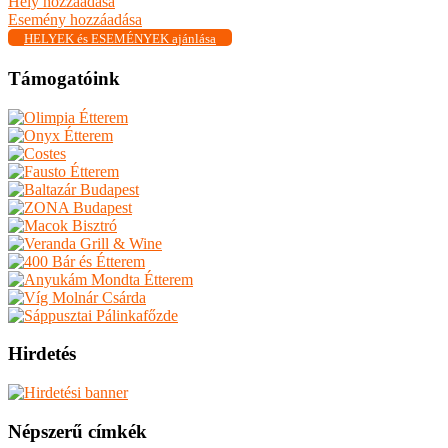
Hely hozzáadása
Esemény hozzáadása
HELYEK és ESEMÉNYEK ajánlása
Támogatóink
Hirdetés
Népszerű címkék