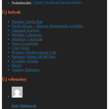
Számlaszám:
12096729-00346100-00100003
Új helyek
Paradise Shisha Bar
EgyKisHazai – Magyar élelmiszerek Angliába
Albapark Étterem
Melódia Cukrászda
Hisztéria Cukrászda
Waxx Gasztrobár
Chez Dodo
Peppers! Mediterranean Grill
Paulaner Sörház MOM Park
Gyradiko Flórián
Ricsi’s
Attaboy Budapest
Új vélemény
Ízek Otthonról