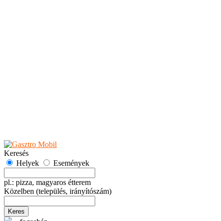
Teaházak
Tejbárok
Vendéglők
Események
Akciók
Fesztiválok
Kiállítások
Programok
Rendezvények
Ünnepek
Hely hozzáadása
Esemény hozzáadása
Ajánlás
Hirdetők részére
GYIK
Keresés
Helyek
Események
pl.: pizza, magyaros étterem
Közelben
(település, irányítószám)
Keres