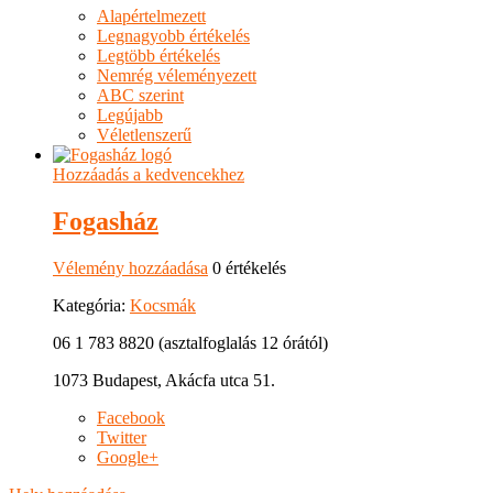
Alapértelmezett
Legnagyobb értékelés
Legtöbb értékelés
Nemrég véleményezett
ABC szerint
Legújabb
Véletlenszerű
Hozzáadás a kedvencekhez
Fogasház
Vélemény hozzáadása
0 értékelés
Kategória:
Kocsmák
06 1 783 8820 (asztalfoglalás 12 órától)
1073 Budapest, Akácfa utca 51.
Facebook
Twitter
Google+