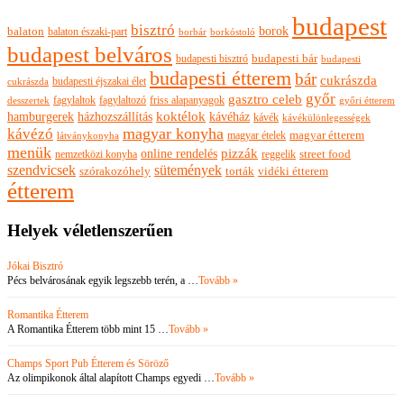
budapest
bisztró
borok
balaton
balaton északi-part
borkóstoló
borbár
budapest belváros
budapesti bisztró
budapesti bár
budapesti
budapesti étterem
bár
cukrászda
budapesti éjszakai élet
cukrászda
győr
gasztro celeb
fagylaltok
fagylaltozó
friss alapanyagok
győri étterem
desszertek
hamburgerek
koktélok
házhozszállítás
kávéház
kávék
kávékülönlegességek
magyar konyha
kávézó
magyar ételek
magyar étterem
látványkonyha
menük
pizzák
online rendelés
nemzetközi konyha
reggelik
street food
szendvicsek
sütemények
szórakozóhely
torták
vidéki étterem
étterem
Helyek véletlenszerűen
Jókai Bisztró
Pécs belvárosának egyik legszebb terén, a …
Tovább »
Romantika Étterem
A Romantika Étterem több mint 15 …
Tovább »
Champs Sport Pub Étterem és Söröző
Az olimpikonok által alapított Champs egyedi …
Tovább »