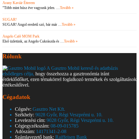
Arany Kaviár Étterem
“Több mint húsz éve vagyunk jelen. …
Tovább »
SUGAR!
SUGAR! Angol eredetű szó, bár már …
Tovább »
Angelo Café MOM Park
Első üzletünk, az Angelo Cukrászda és …
Tovább »
Rólunk
A Gasztro Mobil kereső és adatbázis
elsődleges célja,
hogy összehozza a gasztronómia iránt
érdeklődőket, ezen témakörrel foglalkozó termékek és szolgáltatások
értékesítőivel.
Cégadatok
Cégnév:
Gasztro Net Kft.
Székhely:
9028 Győr, Régi Veszprémi u. 10.
Levelezési cím:
9028 Győr, Régi Veszprémi u. 10.
Cégjegyzékszám:
08-09-015785
Adószám:
14171341-2-08
Számlavezető bank:
Raiffeisen Bank