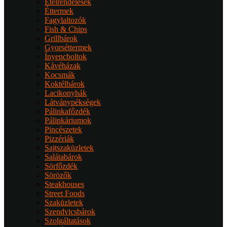
Ételrendelések
Éttermek
Fagylaltozók
Fish & Chips
Grillbárok
Gyorséttermek
Ínyencboltok
Kávéházak
Kocsmák
Koktélbárok
Lacikonyhák
Látványpékségek
Pálinkafőzdék
Pálinkáriumok
Pincészetek
Pizzériák
Sajtszaküzletek
Salátabárok
Sörfőzdék
Sörözők
Steakhouses
Street Foods
Szaküzletek
Szendvicsbárok
Szolgáltatások