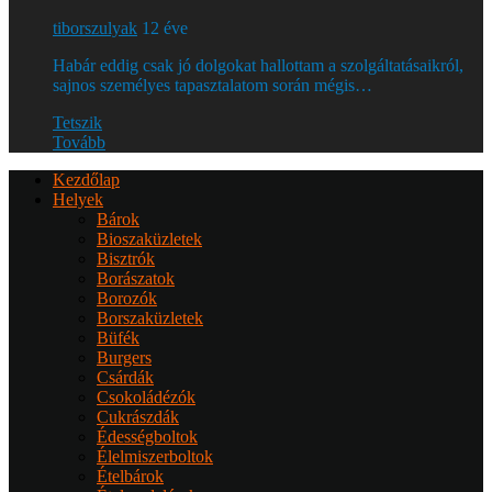
tiborszulyak
12 éve
Habár eddig csak jó dolgokat hallottam a szolgáltatásaikról,
sajnos személyes tapasztalatom során mégis…
Tetszik
Tovább
Kezdőlap
Helyek
Bárok
Bioszaküzletek
Bisztrók
Borászatok
Borozók
Borszaküzletek
Büfék
Burgers
Csárdák
Csokoládézók
Cukrászdák
Édességboltok
Élelmiszerboltok
Ételbárok