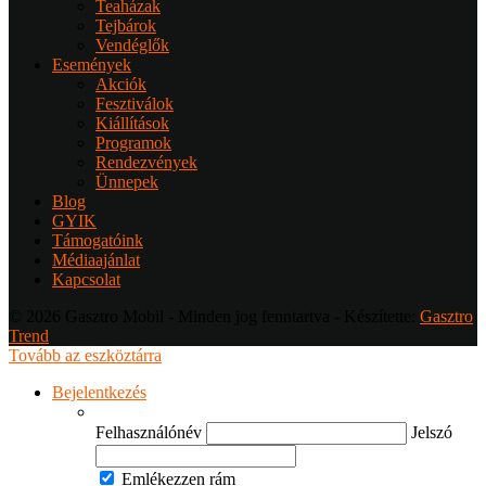
Teaházak
Tejbárok
Vendéglők
Események
Akciók
Fesztiválok
Kiállítások
Programok
Rendezvények
Ünnepek
Blog
GYIK
Támogatóink
Médiaajánlat
Kapcsolat
© 2026 Gasztro Mobil - Minden jog fenntartva - Készítette:
Gasztro
Trend
Tovább az eszköztárra
Bejelentkezés
Felhasználónév
Jelszó
Emlékezzen rám