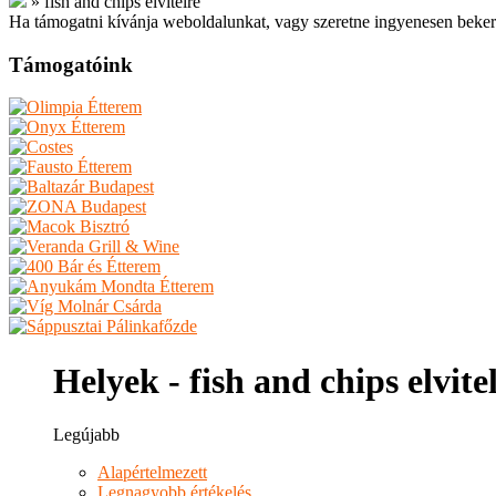
»
fish and chips elvitelre
Ha támogatni kívánja weboldalunkat, vagy szeretne ingyenesen beker
Támogatóink
Helyek - fish and chips elvite
Legújabb
Alapértelmezett
Legnagyobb értékelés