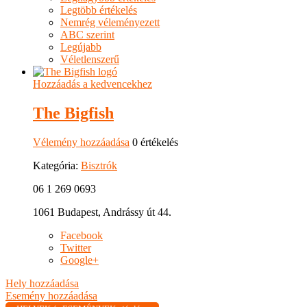
Legtöbb értékelés
Nemrég véleményezett
ABC szerint
Legújabb
Véletlenszerű
Hozzáadás a kedvencekhez
The Bigfish
Vélemény hozzáadása
0 értékelés
Kategória:
Bisztrók
06 1 269 0693
1061 Budapest, Andrássy út 44.
Facebook
Twitter
Google+
Hely hozzáadása
Esemény hozzáadása