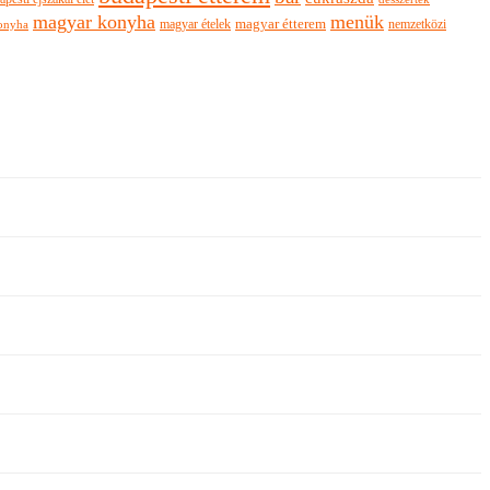
magyar konyha
menük
magyar ételek
magyar étterem
nemzetközi
onyha