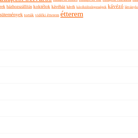
kávézó
rek
koktélok
házhozszállítás
kávéház
kávék
látványk
kávékülönlegességek
étterem
sütemények
torták
vidéki étterem