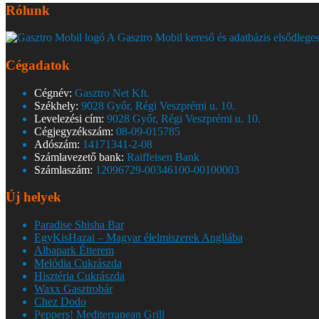
Rólunk
A Gasztro Mobil kereső és adatbázis elsődleges
Cégadatok
Cégnév:
Gasztro Net Kft.
Székhely:
9028 Győr, Régi Veszprémi u. 10.
Levelezési cím:
9028 Győr, Régi Veszprémi u. 10.
Cégjegyzékszám:
08-09-015785
Adószám:
14171341-2-08
Számlavezető bank:
Raiffeisen Bank
Számlaszám:
12096729-00346100-00100003
Új helyek
Paradise Shisha Bar
EgyKisHazai – Magyar élelmiszerek Angliába
Albapark Étterem
Melódia Cukrászda
Hisztéria Cukrászda
Waxx Gasztrobár
Chez Dodo
Peppers! Mediterranean Grill