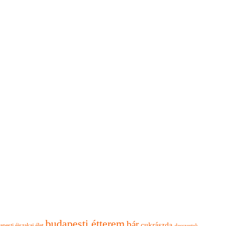
budapesti étterem
bár
cukrászda
apesti éjszakai élet
desszertek