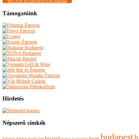
HELYEK és ESEMÉNYEK ajánlása
Támogatóink
Hirdetés
Népszerű címkék
budapest
b
bisztró
borok
balaton
balaton északi-part
borkóstoló
borbár