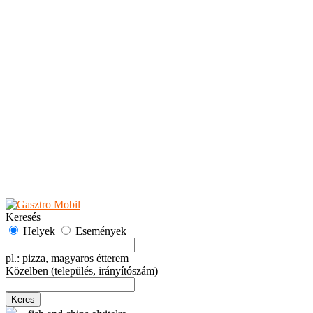
Teaházak
Tejbárok
Vendéglők
Események
Akciók
Fesztiválok
Kiállítások
Programok
Rendezvények
Ünnepek
Hely hozzáadása
Esemény hozzáadása
Ajánlás
Hirdetők részére
GYIK
Keresés
Helyek
Események
pl.: pizza, magyaros étterem
Közelben
(település, irányítószám)
Keres