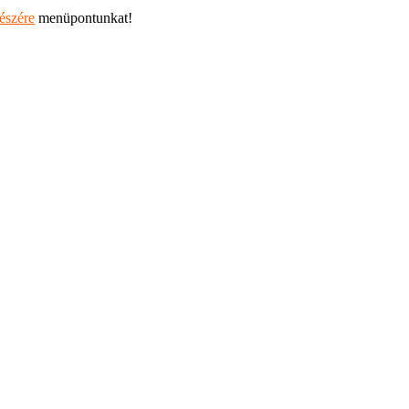
részére
menüpontunkat!