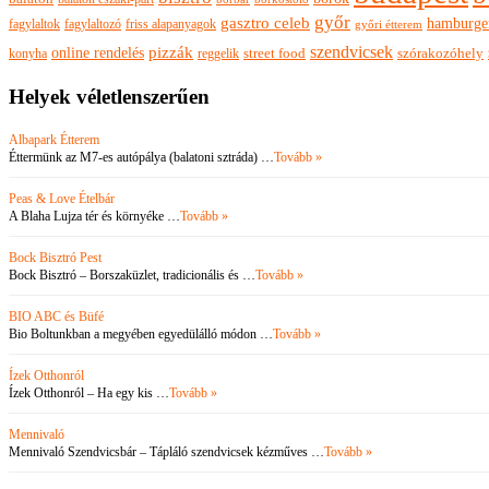
győr
gasztro celeb
hamburge
fagylaltok
fagylaltozó
friss alapanyagok
győri étterem
szendvicsek
pizzák
online rendelés
szórakozóhely
konyha
reggelik
street food
Helyek véletlenszerűen
Albapark Étterem
Éttermünk az M7-es autópálya (balatoni sztráda) …
Tovább »
Peas & Love Ételbár
A Blaha Lujza tér és környéke …
Tovább »
Bock Bisztró Pest
Bock Bisztró – Borszaküzlet, tradicionális és …
Tovább »
BIO ABC és Büfé
Bio Boltunkban a megyében egyedülálló módon …
Tovább »
Ízek Otthonról
Ízek Otthonról – Ha egy kis …
Tovább »
Mennivaló
Mennivaló Szendvicsbár – Tápláló szendvicsek kézműves …
Tovább »