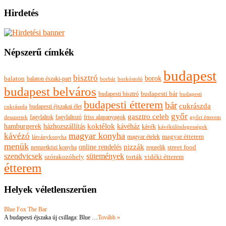
Hirdetés
Népszerű címkék
budapest
bisztró
borok
balaton
balaton északi-part
borkóstoló
borbár
budapest belváros
budapesti bisztró
budapesti bár
budapesti
budapesti étterem
bár
cukrászda
budapesti éjszakai élet
cukrászda
győr
gasztro celeb
fagylaltok
fagylaltozó
friss alapanyagok
győri étterem
desszertek
hamburgerek
koktélok
házhozszállítás
kávéház
kávék
kávékülönlegességek
magyar konyha
kávézó
magyar ételek
magyar étterem
látványkonyha
menük
pizzák
online rendelés
nemzetközi konyha
reggelik
street food
szendvicsek
sütemények
szórakozóhely
torták
vidéki étterem
étterem
Helyek véletlenszerűen
Blue Fox The Bar
A budapesti éjszaka új csillaga: Blue …
Tovább »