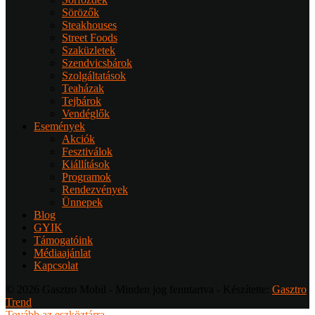
Sörözők
Steakhouses
Street Foods
Szaküzletek
Szendvicsbárok
Szolgáltatások
Teaházak
Tejbárok
Vendéglők
Események
Akciók
Fesztiválok
Kiállítások
Programok
Rendezvények
Ünnepek
Blog
GYIK
Támogatóink
Médiaajánlat
Kapcsolat
© 2026 Gasztro Mobil - Minden jog fenntartva - Készítette:
Gasztro
Trend
Tovább az eszköztárra