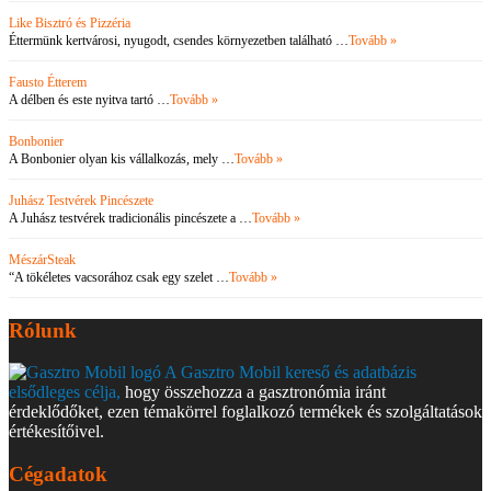
Like Bisztró és Pizzéria
Éttermünk kertvárosi, nyugodt, csendes környezetben található …
Tovább »
Fausto Étterem
A délben és este nyitva tartó …
Tovább »
Bonbonier
A Bonbonier olyan kis vállalkozás, mely …
Tovább »
Juhász Testvérek Pincészete
A Juhász testvérek tradicionális pincészete a …
Tovább »
MészárSteak
“A tökéletes vacsorához csak egy szelet …
Tovább »
Rólunk
A Gasztro Mobil kereső és adatbázis
elsődleges célja,
hogy összehozza a gasztronómia iránt
érdeklődőket, ezen témakörrel foglalkozó termékek és szolgáltatások
értékesítőivel.
Cégadatok