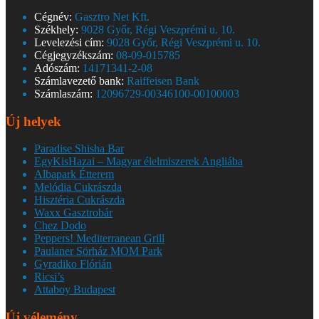
Cégnév:
Gasztro Net Kft.
Székhely:
9028 Győr, Régi Veszprémi u. 10.
Levelezési cím:
9028 Győr, Régi Veszprémi u. 10.
Cégjegyzékszám:
08-09-015785
Adószám:
14171341-2-08
Számlavezető bank:
Raiffeisen Bank
Számlaszám:
12096729-00346100-00100003
Új helyek
Paradise Shisha Bar
EgyKisHazai – Magyar élelmiszerek Angliába
Albapark Étterem
Melódia Cukrászda
Hisztéria Cukrászda
Waxx Gasztrobár
Chez Dodo
Peppers! Mediterranean Grill
Paulaner Sörház MOM Park
Gyradiko Flórián
Ricsi’s
Attaboy Budapest
Új vélemény