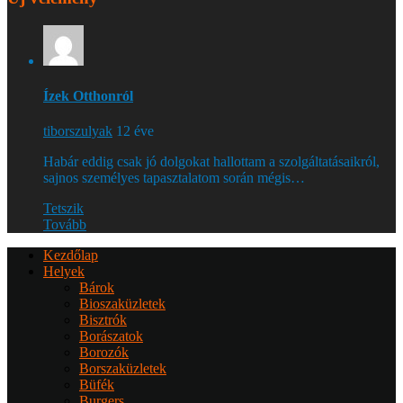
Ízek Otthonról
tiborszulyak
12 éve
Habár eddig csak jó dolgokat hallottam a szolgáltatásaikról,
sajnos személyes tapasztalatom során mégis…
Tetszik
Tovább
Kezdőlap
Helyek
Bárok
Bioszaküzletek
Bisztrók
Borászatok
Borozók
Borszaküzletek
Büfék
Burgers