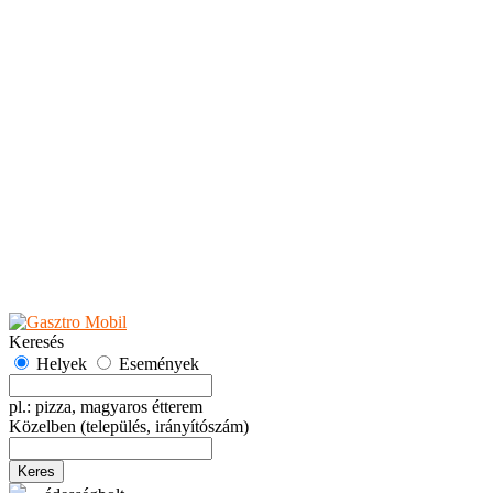
Teaházak
Tejbárok
Vendéglők
Események
Akciók
Fesztiválok
Kiállítások
Programok
Rendezvények
Ünnepek
Hely hozzáadása
Esemény hozzáadása
Ajánlás
Hirdetők részére
GYIK
Keresés
Helyek
Események
pl.: pizza, magyaros étterem
Közelben
(település, irányítószám)
Keres