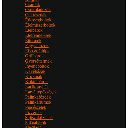
Csárdák
Csokoládézók
Cukrászdák
Édességboltok
Élelmiszerboltok
Ételbárok
Ételrendelések
Éttermek
Fagylaltozók
Fish & Chips
Grillbárok
Gyorséttermek
Ínyencboltok
Kávéházak
Kocsmák
Koktélbárok
Lacikonyhák
Látványpékségek
Pálinkafőzdék
Pálinkáriumok
Pincészetek
Pizzériák
Sajtszaküzletek
Salátabárok
Sörfőzdék