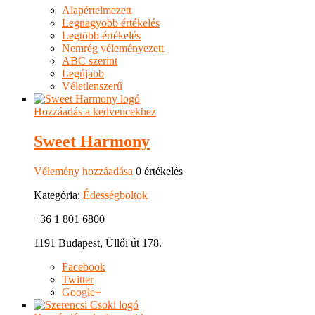
Alapértelmezett
Legnagyobb értékelés
Legtöbb értékelés
Nemrég véleményezett
ABC szerint
Legújabb
Véletlenszerű
Hozzáadás a kedvencekhez
Sweet Harmony
Vélemény hozzáadása
0 értékelés
Kategória:
Édességboltok
+36 1 801 6800
1191 Budapest, Üllői út 178.
Facebook
Twitter
Google+