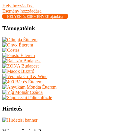
Hely hozzáadása
Esemény hozzáadása
HELYEK és ESEMÉNYEK ajánlása
Támogatóink
Hirdetés