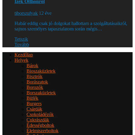
Ízek Otthonról
tiborszulyak
12 éve
Habár eddig csak jó dolgokat hallottam a szolgáltatásaikról,
sajnos személyes tapasztalatom során mégis…
Tetszik
Tovább
Kezdőlap
Helyek
Bárok
Bioszaküzletek
Bisztrók
Borászatok
Borozók
Borszaküzletek
Büfék
Burgers
Csárdák
Csokoládézók
Cukrászdák
Édességboltok
Élelmiszerboltok