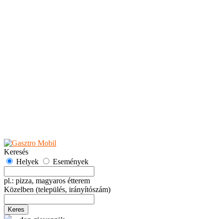
Teaházak
Tejbárok
Vendéglők
Események
Akciók
Fesztiválok
Kiállítások
Programok
Rendezvények
Ünnepek
Hely hozzáadása
Esemény hozzáadása
Ajánlás
Hirdetők részére
GYIK
Keresés
Helyek
Események
pl.: pizza, magyaros étterem
Közelben
(település, irányítószám)
Keres