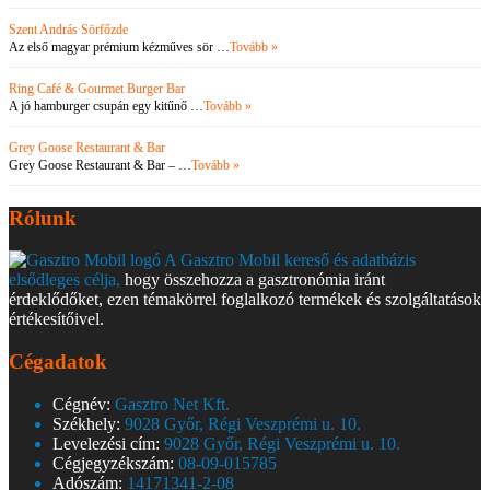
Szent András Sörfőzde
Az első magyar prémium kézműves sör …
Tovább »
Ring Café & Gourmet Burger Bar
A jó hamburger csupán egy kitűnő …
Tovább »
Grey Goose Restaurant & Bar
Grey Goose Restaurant & Bar – …
Tovább »
Rólunk
A Gasztro Mobil kereső és adatbázis
elsődleges célja,
hogy összehozza a gasztronómia iránt
érdeklődőket, ezen témakörrel foglalkozó termékek és szolgáltatások
értékesítőivel.
Cégadatok
Cégnév:
Gasztro Net Kft.
Székhely:
9028 Győr, Régi Veszprémi u. 10.
Levelezési cím:
9028 Győr, Régi Veszprémi u. 10.
Cégjegyzékszám:
08-09-015785
Adószám:
14171341-2-08