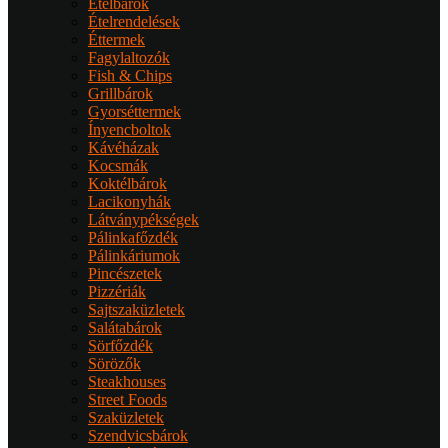
Ételbárok
Ételrendelések
Éttermek
Fagylaltozók
Fish & Chips
Grillbárok
Gyorséttermek
Ínyencboltok
Kávéházak
Kocsmák
Koktélbárok
Lacikonyhák
Látványpékségek
Pálinkafőzdék
Pálinkáriumok
Pincészetek
Pizzériák
Sajtszaküzletek
Salátabárok
Sörfőzdék
Sörözők
Steakhouses
Street Foods
Szaküzletek
Szendvicsbárok