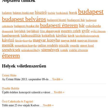
Népszerű címkék
budapest
bisztró
borok
balaton
balaton északi-part
borkóstoló
borbár
budapest belváros
budapesti bisztró
budapesti bár
budapesti
budapesti étterem
bár
cukrászda
budapesti éjszakai élet
cukrászda
győr
gasztro celeb
fagylaltok
fagylaltozó
friss alapanyagok
győri étterem
desszertek
hamburgerek
koktélok
házhozszállítás
kávéház
kávék
kávékülönlegességek
magyar konyha
kávézó
magyar ételek
magyar étterem
látványkonyha
menük
pizzák
online rendelés
nemzetközi konyha
reggelik
street food
szendvicsek
sütemények
szórakozóhely
torták
vidéki étterem
étterem
Helyek véletlenszerűen
Ürömi Hütte
Az Ürömi Hütte 2013. szeptember 09-én …
Tovább »
Double Bubble
Újabb érdekes koncepció színesíti a várost …
Tovább »
Öcsi Cukrászda és Fagyizó
Több mint 25 éve várjuk Kedves …
Tovább »