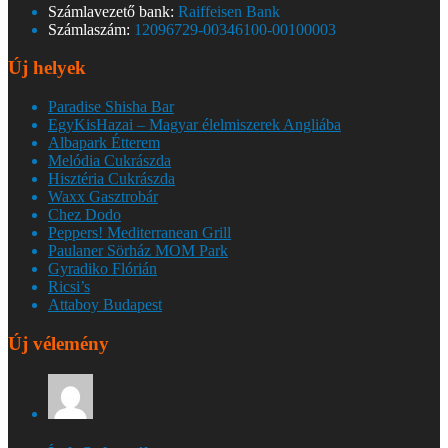
Számlavezető bank:
Raiffeisen Bank
Számlaszám:
12096729-00346100-00100003
Új helyek
Paradise Shisha Bar
EgyKisHazai – Magyar élelmiszerek Angliába
Albapark Étterem
Melódia Cukrászda
Hisztéria Cukrászda
Waxx Gasztrobár
Chez Dodo
Peppers! Mediterranean Grill
Paulaner Sörház MOM Park
Gyradiko Flórián
Ricsi’s
Attaboy Budapest
Új vélemény