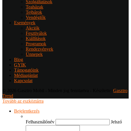
Szolgáltatások
Teaházak
Tejbárok
Vendéglők
Események
Akciók
Fesztiválok
Kiállítások
Programok
Rendezvények
Ünnepek
Blog
GYIK
Támogatóink
Médiaajánlat
Kapcsolat
© 2026 Gasztro Mobil - Minden jog fenntartva - Készítette:
Gasztro
Trend
Tovább az eszköztárra
Bejelentkezés
Felhasználónév
Jelszó