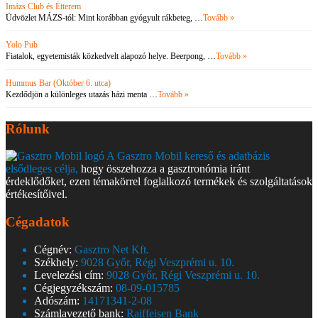
Imázs Club és Étterem
Üdvözlet MÁZS-tól: Mint korábban gyógyult rákbeteg, …
Tovább »
Yolo Pub
Fiatalok, egyetemisták közkedvelt alapozó helye. Beerpong, …
Tovább »
Hummus Bar (Október 6. utca)
Kezdődjön a különleges utazás házi menta …
Tovább »
Rólunk
A Gasztro Mobil kereső és adatbázis
elsődleges célja,
hogy összehozza a gasztronómia iránt
érdeklődőket, ezen témakörrel foglalkozó termékek és szolgáltatások
értékesítőivel.
Cégadatok
Cégnév:
Gasztro Net Kft.
Székhely:
9028 Győr, Régi Veszprémi u. 10.
Levelezési cím:
9028 Győr, Régi Veszprémi u. 10.
Cégjegyzékszám:
08-09-015785
Adószám:
14171341-2-08
Számlavezető bank:
Raiffeisen Bank