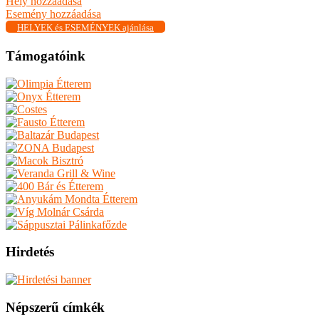
Hely hozzáadása
Esemény hozzáadása
HELYEK és ESEMÉNYEK ajánlása
Támogatóink
Hirdetés
Népszerű címkék