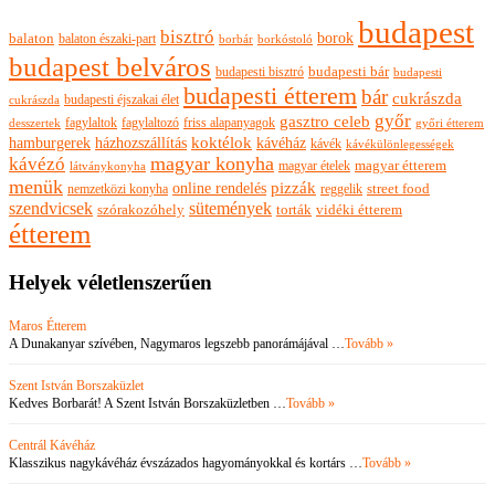
budapest
bisztró
borok
balaton
balaton északi-part
borkóstoló
borbár
budapest belváros
budapesti bisztró
budapesti bár
budapesti
budapesti étterem
bár
cukrászda
budapesti éjszakai élet
cukrászda
győr
gasztro celeb
fagylaltok
fagylaltozó
friss alapanyagok
győri étterem
desszertek
hamburgerek
koktélok
házhozszállítás
kávéház
kávék
kávékülönlegességek
magyar konyha
kávézó
magyar ételek
magyar étterem
látványkonyha
menük
pizzák
online rendelés
nemzetközi konyha
reggelik
street food
szendvicsek
sütemények
szórakozóhely
torták
vidéki étterem
étterem
Helyek véletlenszerűen
Maros Étterem
A Dunakanyar szívében, Nagymaros legszebb panorámájával …
Tovább »
Szent István Borszaküzlet
Kedves Borbarát! A Szent István Borszaküzletben …
Tovább »
Centrál Kávéház
Klasszikus nagykávéház évszázados hagyományokkal és kortárs …
Tovább »