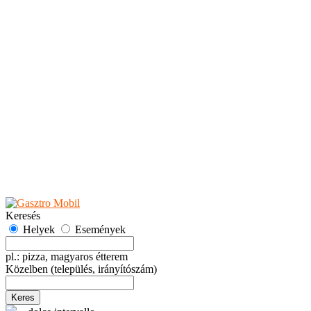
Teaházak
Tejbárok
Vendéglők
Események
Akciók
Fesztiválok
Kiállítások
Programok
Rendezvények
Ünnepek
Hely hozzáadása
Esemény hozzáadása
Ajánlás
Hirdetők részére
GYIK
Keresés
Helyek
Események
pl.: pizza, magyaros étterem
Közelben
(település, irányítószám)
Keres