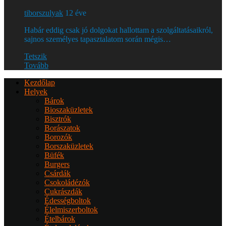
tiborszulyak
12 éve
Habár eddig csak jó dolgokat hallottam a szolgáltatásaikról,
sajnos személyes tapasztalatom során mégis…
Tetszik
Tovább
Kezdőlap
Helyek
Bárok
Bioszaküzletek
Bisztrók
Borászatok
Borozók
Borszaküzletek
Büfék
Burgers
Csárdák
Csokoládézók
Cukrászdák
Édességboltok
Élelmiszerboltok
Ételbárok