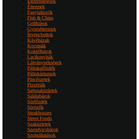
Ételrendelések
Éttermek
Fagylaltozók
Fish & Chips
Grillbárok
Gyorséttermek
Ínyencboltok
Kávéházak
Kocsmák
Koktélbárok
Lacikonyhák
Látványpékségek
Pálinkafőzdék
Pálinkáriumok
Pincészetek
Pizzériák
Sajtszaküzletek
Salátabárok
Sörfőzdék
Sörözők
Steakhouses
Street Foods
Szaküzletek
Szendvicsbárok
Szolgáltatások