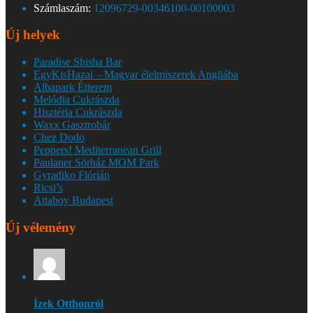
Számlaszám:
12096729-00346100-00100003
Új helyek
Paradise Shisha Bar
EgyKisHazai – Magyar élelmiszerek Angliába
Albapark Étterem
Melódia Cukrászda
Hisztéria Cukrászda
Waxx Gasztrobár
Chez Dodo
Peppers! Mediterranean Grill
Paulaner Sörház MOM Park
Gyradiko Flórián
Ricsi’s
Attaboy Budapest
Új vélemény
Ízek Otthonról