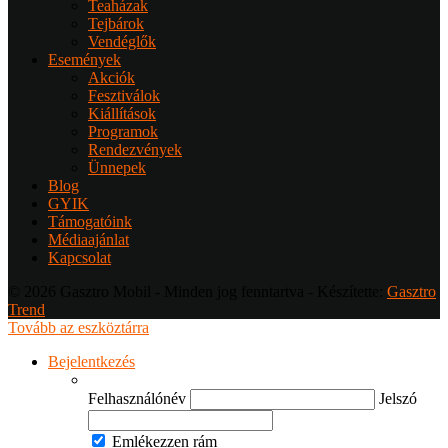
Teaházak
Tejbárok
Vendéglők
Események
Akciók
Fesztiválok
Kiállítások
Programok
Rendezvények
Ünnepek
Blog
GYIK
Támogatóink
Médiaajánlat
Kapcsolat
© 2026 Gasztro Mobil - Minden jog fenntartva - Készítette:
Gasztro
Trend
Tovább az eszköztárra
Bejelentkezés
Felhasználónév
Jelszó
Emlékezzen rám