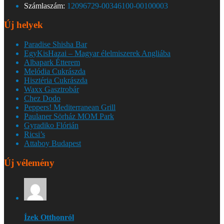
Számlaszám:
12096729-00346100-00100003
Új helyek
Paradise Shisha Bar
EgyKisHazai – Magyar élelmiszerek Angliába
Albapark Étterem
Melódia Cukrászda
Hisztéria Cukrászda
Waxx Gasztrobár
Chez Dodo
Peppers! Mediterranean Grill
Paulaner Sörház MOM Park
Gyradiko Flórián
Ricsi’s
Attaboy Budapest
Új vélemény
Ízek Otthonról