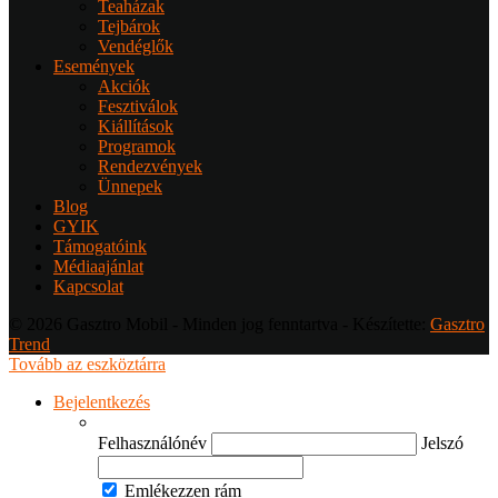
Teaházak
Tejbárok
Vendéglők
Események
Akciók
Fesztiválok
Kiállítások
Programok
Rendezvények
Ünnepek
Blog
GYIK
Támogatóink
Médiaajánlat
Kapcsolat
© 2026 Gasztro Mobil - Minden jog fenntartva - Készítette:
Gasztro
Trend
Tovább az eszköztárra
Bejelentkezés
Felhasználónév
Jelszó
Emlékezzen rám