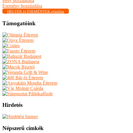
Hely hozzáadása
Esemény hozzáadása
HELYEK és ESEMÉNYEK ajánlása
Támogatóink
Hirdetés
Népszerű címkék