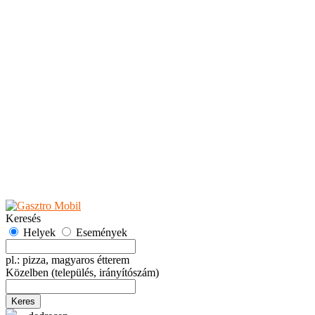
Teaházak
Tejbárok
Vendéglők
Események
Akciók
Fesztiválok
Kiállítások
Programok
Rendezvények
Ünnepek
Hely hozzáadása
Esemény hozzáadása
Ajánlás
Hirdetők részére
GYIK
Keresés
Helyek
Események
pl.: pizza, magyaros étterem
Közelben
(település, irányítószám)
Keres