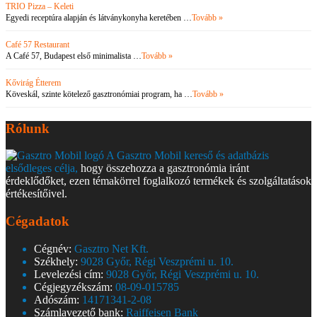
TRIO Pizza – Keleti
Egyedi receptúra alapján és látványkonyha keretében …
Tovább »
Café 57 Restaurant
A Café 57, Budapest első minimalista …
Tovább »
Kővirág Étterem
Köveskál, szinte kötelező gasztronómiai program, ha …
Tovább »
Rólunk
A Gasztro Mobil kereső és adatbázis
elsődleges célja,
hogy összehozza a gasztronómia iránt
érdeklődőket, ezen témakörrel foglalkozó termékek és szolgáltatások
értékesítőivel.
Cégadatok
Cégnév:
Gasztro Net Kft.
Székhely:
9028 Győr, Régi Veszprémi u. 10.
Levelezési cím:
9028 Győr, Régi Veszprémi u. 10.
Cégjegyzékszám:
08-09-015785
Adószám:
14171341-2-08
Számlavezető bank:
Raiffeisen Bank