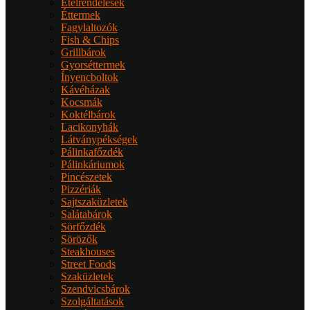
Ételrendelések
Éttermek
Fagylaltozók
Fish & Chips
Grillbárok
Gyorséttermek
Ínyencboltok
Kávéházak
Kocsmák
Koktélbárok
Lacikonyhák
Látványpékségek
Pálinkafőzdék
Pálinkáriumok
Pincészetek
Pizzériák
Sajtszaküzletek
Salátabárok
Sörfőzdék
Sörözők
Steakhouses
Street Foods
Szaküzletek
Szendvicsbárok
Szolgáltatások