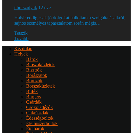
tiborszulyak
12 éve
Habár eddig csak jó dolgokat hallottam a szolgáltatásaikról,
sajnos személyes tapasztalatom során mégis…
Tetszik
Tovább
Kezdőlap
Helyek
Bárok
Bioszaküzletek
Bisztrók
Borászatok
Borozók
Borszaküzletek
Büfék
Burgers
Csárdák
Csokoládézók
Cukrászdák
Édességboltok
Élelmiszerboltok
Ételbárok