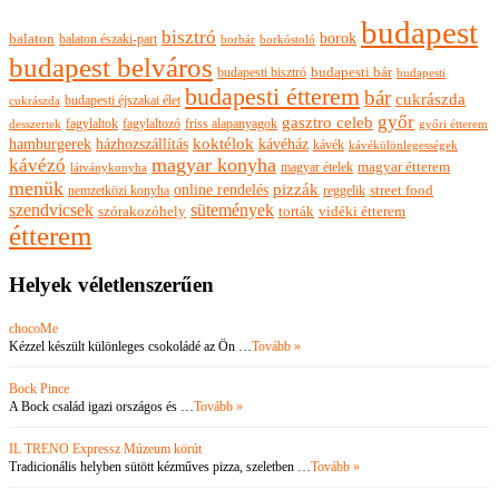
budapest
bisztró
borok
balaton
balaton északi-part
borkóstoló
borbár
budapest belváros
budapesti bisztró
budapesti bár
budapesti
budapesti étterem
bár
cukrászda
budapesti éjszakai élet
cukrászda
győr
gasztro celeb
fagylaltok
fagylaltozó
friss alapanyagok
győri étterem
desszertek
hamburgerek
koktélok
házhozszállítás
kávéház
kávék
kávékülönlegességek
magyar konyha
kávézó
magyar ételek
magyar étterem
látványkonyha
menük
pizzák
online rendelés
nemzetközi konyha
reggelik
street food
szendvicsek
sütemények
szórakozóhely
torták
vidéki étterem
étterem
Helyek véletlenszerűen
chocoMe
Kézzel készült különleges csokoládé az Ön …
Tovább »
Bock Pince
A Bock család igazi országos és …
Tovább »
IL TRENO Expressz Múzeum körút
Tradicionális helyben sütött kézműves pizza, szeletben …
Tovább »