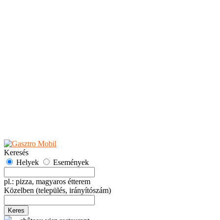
Teaházak
Tejbárok
Vendéglők
Események
Akciók
Fesztiválok
Kiállítások
Programok
Rendezvények
Ünnepek
Hely hozzáadása
Esemény hozzáadása
Ajánlás
Hirdetők részére
GYIK
Keresés
Helyek
Események
pl.: pizza, magyaros étterem
Közelben
(település, irányítószám)
Keres