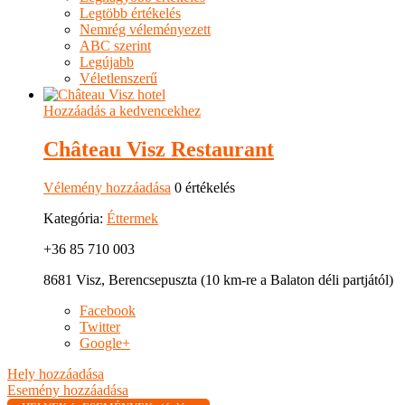
Legtöbb értékelés
Nemrég véleményezett
ABC szerint
Legújabb
Véletlenszerű
Hozzáadás a kedvencekhez
Château Visz Restaurant
Vélemény hozzáadása
0 értékelés
Kategória:
Éttermek
+36 85 710 003
8681 Visz, Berencsepuszta (10 km-re a Balaton déli partjától)
Facebook
Twitter
Google+
Hely hozzáadása
Esemény hozzáadása