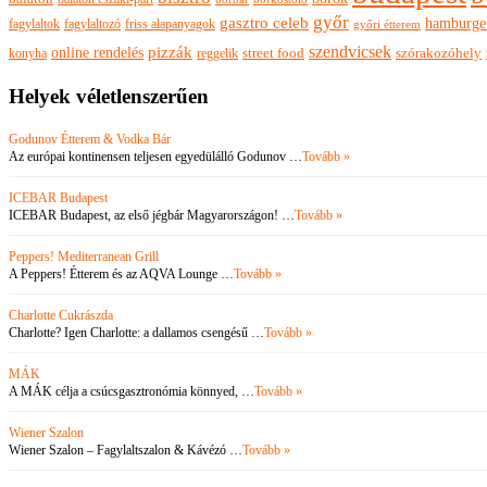
győr
gasztro celeb
hamburge
fagylaltok
fagylaltozó
friss alapanyagok
győri étterem
szendvicsek
pizzák
online rendelés
szórakozóhely
konyha
reggelik
street food
Helyek véletlenszerűen
Godunov Étterem & Vodka Bár
Az európai kontinensen teljesen egyedülálló Godunov …
Tovább »
ICEBAR Budapest
ICEBAR Budapest, az első jégbár Magyarországon! …
Tovább »
Peppers! Mediterranean Grill
A Peppers! Étterem és az AQVA Lounge …
Tovább »
Charlotte Cukrászda
Charlotte? Igen Charlotte: a dallamos csengésű …
Tovább »
MÁK
A MÁK célja a csúcsgasztronómia könnyed, …
Tovább »
Wiener Szalon
Wiener Szalon – Fagylaltszalon & Kávézó …
Tovább »