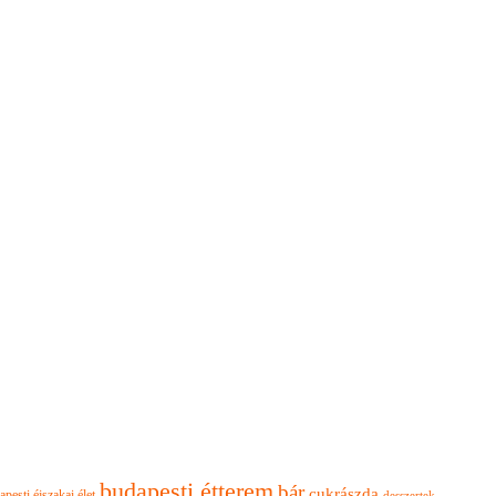
budapesti étterem
bár
cukrászda
apesti éjszakai élet
desszertek