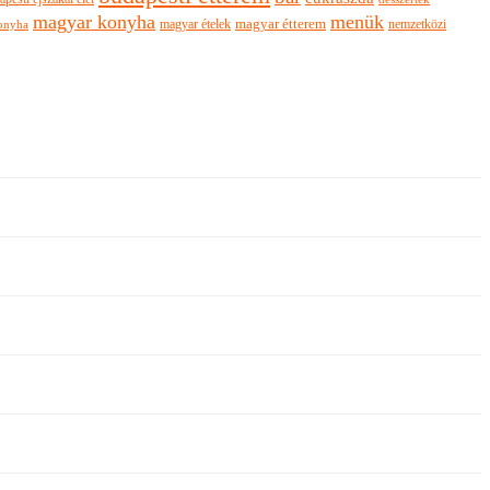
magyar konyha
menük
magyar ételek
magyar étterem
nemzetközi
onyha