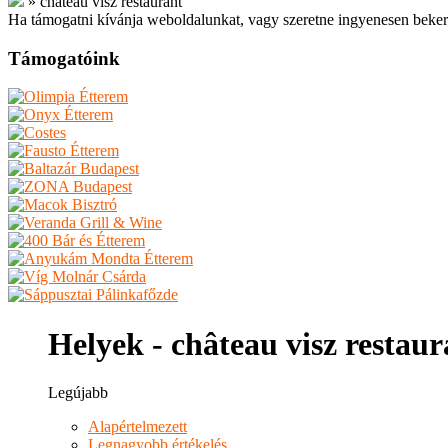
»
château visz restaurant
Ha támogatni kívánja weboldalunkat, vagy szeretne ingyenesen beker
Támogatóink
Helyek - château visz restaur
Legújabb
Alapértelmezett
Legnagyobb értékelés