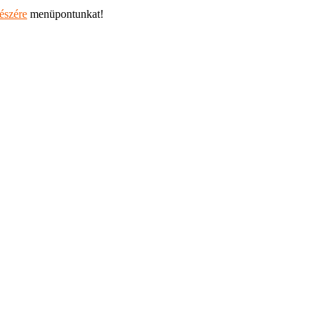
részére
menüpontunkat!