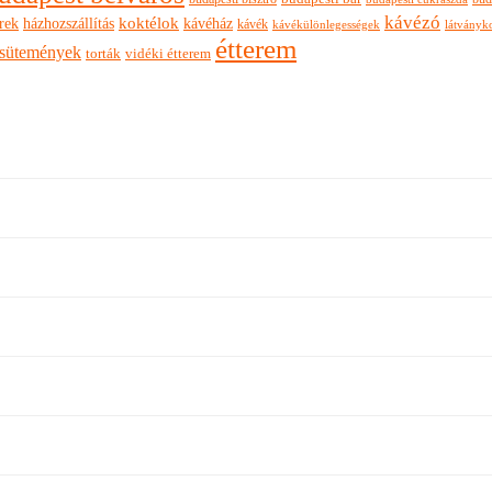
kávézó
rek
koktélok
házhozszállítás
kávéház
kávék
látványk
kávékülönlegességek
étterem
sütemények
torták
vidéki étterem