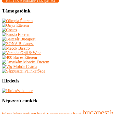
HELYEK és ESEMÉNYEK ajánlása
Támogatóink
Hirdetés
Népszerű címkék
budapest
b
bisztró
borok
balaton
balaton északi-part
borkóstoló
borbár