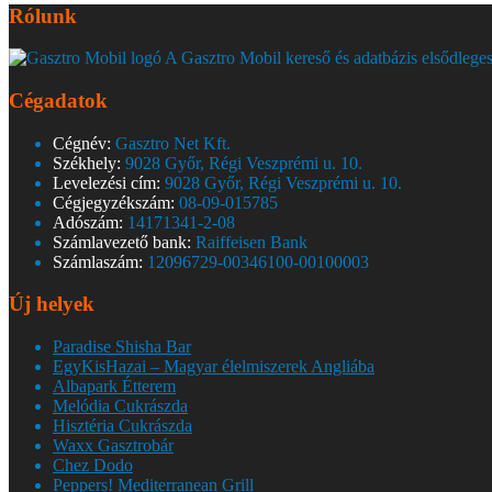
Rólunk
A Gasztro Mobil kereső és adatbázis elsődleges
Cégadatok
Cégnév:
Gasztro Net Kft.
Székhely:
9028 Győr, Régi Veszprémi u. 10.
Levelezési cím:
9028 Győr, Régi Veszprémi u. 10.
Cégjegyzékszám:
08-09-015785
Adószám:
14171341-2-08
Számlavezető bank:
Raiffeisen Bank
Számlaszám:
12096729-00346100-00100003
Új helyek
Paradise Shisha Bar
EgyKisHazai – Magyar élelmiszerek Angliába
Albapark Étterem
Melódia Cukrászda
Hisztéria Cukrászda
Waxx Gasztrobár
Chez Dodo
Peppers! Mediterranean Grill