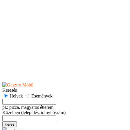
Teaházak
Tejbárok
Vendéglők
Események
Akciók
Fesztiválok
Kiállítások
Programok
Rendezvények
Ünnepek
Hely hozzáadása
Esemény hozzáadása
Ajánlás
Hirdetők részére
GYIK
Keresés
Helyek
Események
pl.: pizza, magyaros étterem
Közelben
(település, irányítószám)
Keres