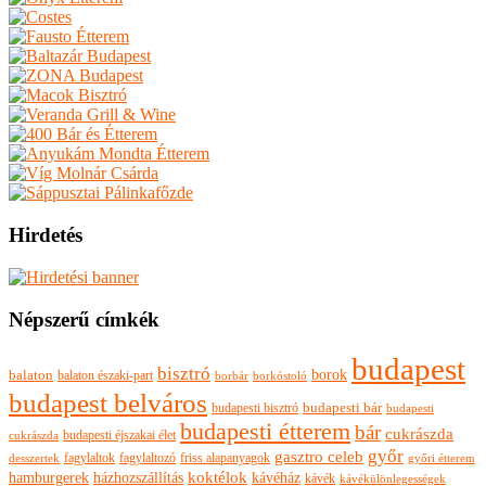
Hirdetés
Népszerű címkék
budapest
bisztró
borok
balaton
balaton északi-part
borkóstoló
borbár
budapest belváros
budapesti bisztró
budapesti bár
budapesti
budapesti étterem
bár
cukrászda
budapesti éjszakai élet
cukrászda
győr
gasztro celeb
fagylaltok
fagylaltozó
friss alapanyagok
győri étterem
desszertek
hamburgerek
koktélok
házhozszállítás
kávéház
kávék
kávékülönlegességek