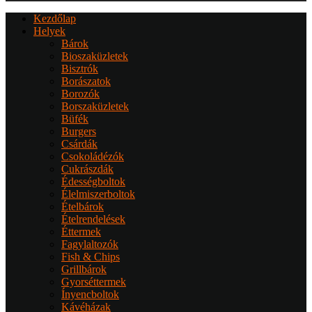
Kezdőlap
Helyek
Bárok
Bioszaküzletek
Bisztrók
Borászatok
Borozók
Borszaküzletek
Büfék
Burgers
Csárdák
Csokoládézók
Cukrászdák
Édességboltok
Élelmiszerboltok
Ételbárok
Ételrendelések
Éttermek
Fagylaltozók
Fish & Chips
Grillbárok
Gyorséttermek
Ínyencboltok
Kávéházak