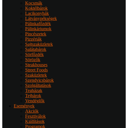
Kocsmák
Koktélbárok
Lacikonyhák
Látványpékségek
Pálinkafőzdék
Pálinkáriumok
Pincészetek
Pizzériák
Sajtszaküzletek
Salátabárok
Sörfőzdék
Sörözők
Steakhouses
Street Foods
Szaküzletek
Szendvicsbárok
Szolgáltatások
Teaházak
Tejbárok
Vendéglők
Események
Akciók
Fesztiválok
Kiállítások
Programok