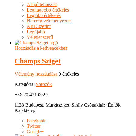
Alapértelmezett
Legnagyobb értékelés
Legtöbb értékelés
Nemrég véleményezett
ABC szerint
Legújabb
Véletlenszerű
Hozzáadás a kedvencekhez
Champs Sziget
Vélemény hozzáadása
0 értékelés
Kategória:
Sörözők
+36 20 471 0029
1138 Budapest, Margitsziget, Sirály Csónakház, Építők
Kajaktelep
Facebook
Twitter
Google+