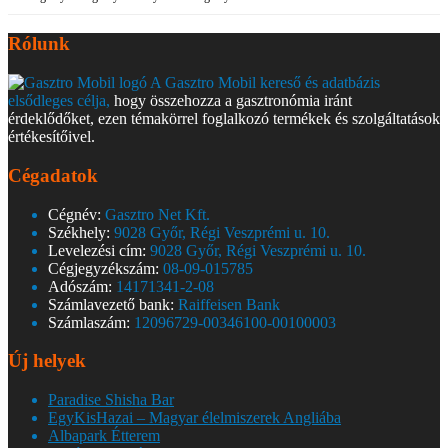
Rólunk
A Gasztro Mobil kereső és adatbázis
elsődleges célja,
hogy összehozza a gasztronómia iránt
érdeklődőket, ezen témakörrel foglalkozó termékek és szolgáltatások
értékesítőivel.
Cégadatok
Cégnév:
Gasztro Net Kft.
Székhely:
9028 Győr, Régi Veszprémi u. 10.
Levelezési cím:
9028 Győr, Régi Veszprémi u. 10.
Cégjegyzékszám:
08-09-015785
Adószám:
14171341-2-08
Számlavezető bank:
Raiffeisen Bank
Számlaszám:
12096729-00346100-00100003
Új helyek
Paradise Shisha Bar
EgyKisHazai – Magyar élelmiszerek Angliába
Albapark Étterem