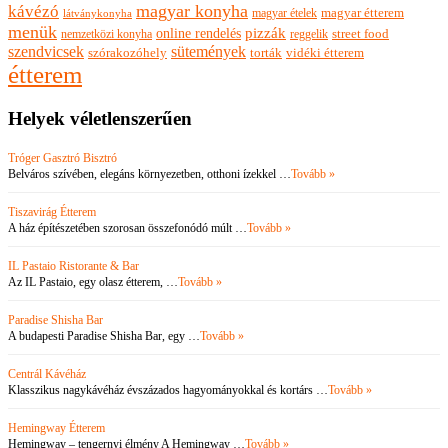
magyar konyha
kávézó
magyar ételek
magyar étterem
látványkonyha
menük
pizzák
online rendelés
nemzetközi konyha
reggelik
street food
szendvicsek
sütemények
szórakozóhely
torták
vidéki étterem
étterem
Helyek véletlenszerűen
Tróger Gasztró Bisztró
Belváros szívében, elegáns környezetben, otthoni ízekkel …
Tovább »
Tiszavirág Étterem
A ház építészetében szorosan összefonódó múlt …
Tovább »
IL Pastaio Ristorante & Bar
Az IL Pastaio, egy olasz étterem, …
Tovább »
Paradise Shisha Bar
A budapesti Paradise Shisha Bar, egy …
Tovább »
Centrál Kávéház
Klasszikus nagykávéház évszázados hagyományokkal és kortárs …
Tovább »
Hemingway Étterem
Hemingway – tengernyi élmény A Hemingway …
Tovább »