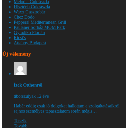
Melódia Cukrászda
Hisztéria Cukrászda
Waxx Gasztrobár
Chez Dodo
Peppers! Mediterranean Grill
Paulaner Sörház MOM Park
Gyradiko Flórián
Ricsi’s
Attaboy Budapest
Új vélemény
Ízek Otthonról
tiborszulyak
12 éve
Habár eddig csak jó dolgokat hallottam a szolgáltatásaikról,
sajnos személyes tapasztalatom során mégis…
Tetszik
Tovább