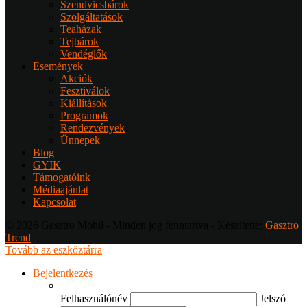
Szendvicsbárok
Szolgáltatások
Teaházak
Tejbárok
Vendéglők
Események
Akciók
Fesztiválok
Kiállítások
Programok
Rendezvények
Ünnepek
Blog
GYIK
Támogatóink
Médiaajánlat
Kapcsolat
© 2026 Gasztro Mobil - Minden jog fenntartva - Készítette:
Gasztro
Trend
Tovább az eszköztárra
Bejelentkezés
Felhasználónév
Jelszó