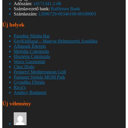
Adószám:
14171341-2-08
Számlavezető bank:
Raiffeisen Bank
Számlaszám:
12096729-00346100-00100003
Új helyek
Paradise Shisha Bar
EgyKisHazai – Magyar élelmiszerek Angliába
Albapark Étterem
Melódia Cukrászda
Hisztéria Cukrászda
Waxx Gasztrobár
Chez Dodo
Peppers! Mediterranean Grill
Paulaner Sörház MOM Park
Gyradiko Flórián
Ricsi’s
Attaboy Budapest
Új vélemény