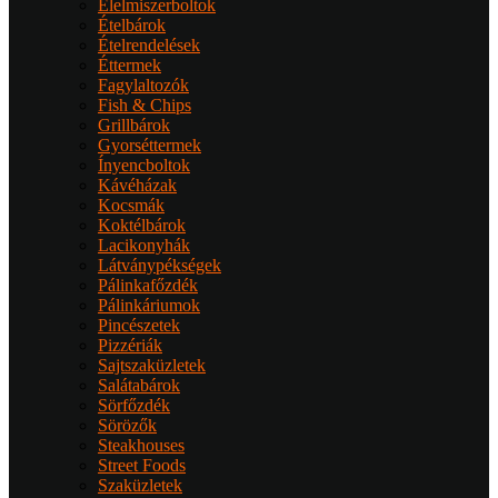
Élelmiszerboltok
Ételbárok
Ételrendelések
Éttermek
Fagylaltozók
Fish & Chips
Grillbárok
Gyorséttermek
Ínyencboltok
Kávéházak
Kocsmák
Koktélbárok
Lacikonyhák
Látványpékségek
Pálinkafőzdék
Pálinkáriumok
Pincészetek
Pizzériák
Sajtszaküzletek
Salátabárok
Sörfőzdék
Sörözők
Steakhouses
Street Foods
Szaküzletek