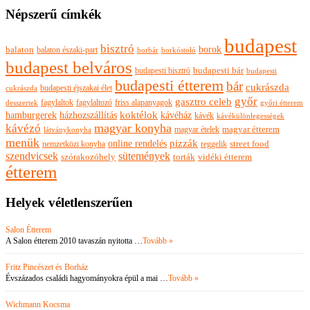
Népszerű címkék
budapest
bisztró
borok
balaton
balaton északi-part
borkóstoló
borbár
budapest belváros
budapesti bisztró
budapesti bár
budapesti
budapesti étterem
bár
cukrászda
budapesti éjszakai élet
cukrászda
győr
gasztro celeb
fagylaltok
fagylaltozó
friss alapanyagok
győri étterem
desszertek
hamburgerek
koktélok
házhozszállítás
kávéház
kávék
kávékülönlegességek
magyar konyha
kávézó
magyar ételek
magyar étterem
látványkonyha
menük
pizzák
online rendelés
nemzetközi konyha
reggelik
street food
szendvicsek
sütemények
szórakozóhely
torták
vidéki étterem
étterem
Helyek véletlenszerűen
Salon Étterem
A Salon étterem 2010 tavaszán nyitotta …
Tovább »
Fritz Pincészet és Borház
Évszázados családi hagyományokra épül a mai …
Tovább »
Wichmann Kocsma