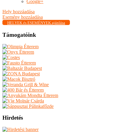
Google+
Hely hozzáadása
Esemény hozzáadása
HELYEK és ESEMÉNYEK ajánlása
Támogatóink
Hirdetés