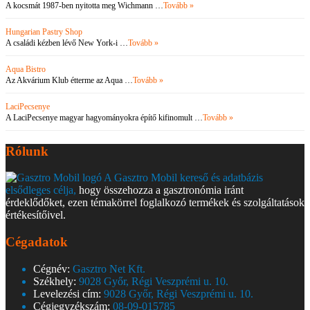
A kocsmát 1987-ben nyitotta meg Wichmann …
Tovább »
Hungarian Pastry Shop
A családi kézben lévő New York-i …
Tovább »
Aqua Bistro
Az Akvárium Klub étterme az Aqua …
Tovább »
LaciPecsenye
A LaciPecsenye magyar hagyományokra építő kifinomult …
Tovább »
Rólunk
A Gasztro Mobil kereső és adatbázis
elsődleges célja,
hogy összehozza a gasztronómia iránt
érdeklődőket, ezen témakörrel foglalkozó termékek és szolgáltatások
értékesítőivel.
Cégadatok
Cégnév:
Gasztro Net Kft.
Székhely:
9028 Győr, Régi Veszprémi u. 10.
Levelezési cím:
9028 Győr, Régi Veszprémi u. 10.
Cégjegyzékszám:
08-09-015785