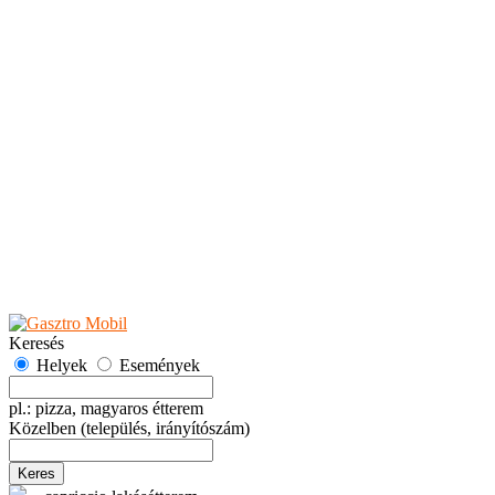
Teaházak
Tejbárok
Vendéglők
Események
Akciók
Fesztiválok
Kiállítások
Programok
Rendezvények
Ünnepek
Hely hozzáadása
Esemény hozzáadása
Ajánlás
Hirdetők részére
GYIK
Keresés
Helyek
Események
pl.: pizza, magyaros étterem
Közelben
(település, irányítószám)
Keres