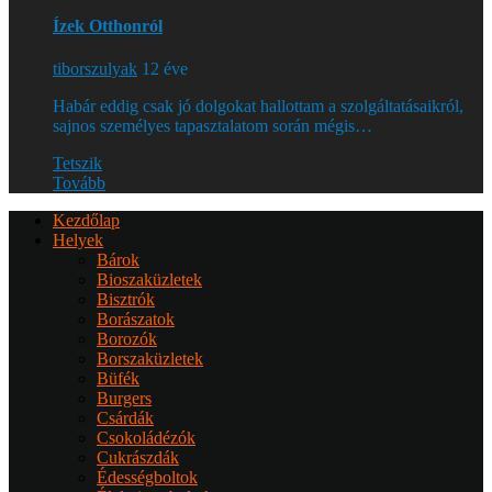
Ízek Otthonról
tiborszulyak
12 éve
Habár eddig csak jó dolgokat hallottam a szolgáltatásaikról,
sajnos személyes tapasztalatom során mégis…
Tetszik
Tovább
Kezdőlap
Helyek
Bárok
Bioszaküzletek
Bisztrók
Borászatok
Borozók
Borszaküzletek
Büfék
Burgers
Csárdák
Csokoládézók
Cukrászdák
Édességboltok