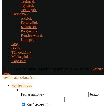
Teaházak
Tejbárok
Vendéglők
Események
Akciók
Fesztiválok
Kiállítások
Programok
Rendezvények
Ünnepek
Blog
GYIK
Támogatóink
Médiaajánlat
Kapcsolat
© 2026 Gasztro Mobil - Minden jog fenntartva - Készítette:
Gasztro
Trend
Tovább az eszköztárra
Bejelentkezés
Felhasználónév
Jelszó
Emlékezzen rám