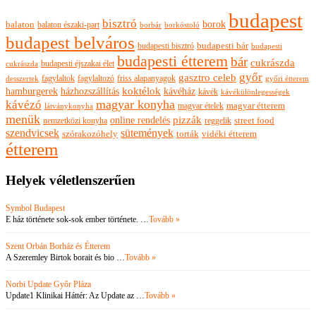
budapest
bisztró
borok
balaton
balaton északi-part
borkóstoló
borbár
budapest belváros
budapesti bisztró
budapesti bár
budapesti
budapesti étterem
bár
cukrászda
budapesti éjszakai élet
cukrászda
győr
gasztro celeb
fagylaltok
fagylaltozó
friss alapanyagok
győri étterem
desszertek
hamburgerek
koktélok
házhozszállítás
kávéház
kávék
kávékülönlegességek
magyar konyha
kávézó
magyar ételek
magyar étterem
látványkonyha
menük
pizzák
online rendelés
nemzetközi konyha
reggelik
street food
szendvicsek
sütemények
szórakozóhely
torták
vidéki étterem
étterem
Helyek véletlenszerűen
Symbol Budapest
E ház története sok-sok ember története. …
Tovább »
Szent Orbán Borház és Étterem
A Szeremley Birtok borait és bio …
Tovább »
Norbi Update Győr Pláza
Update1 Klinikai Háttér: Az Update az …
Tovább »