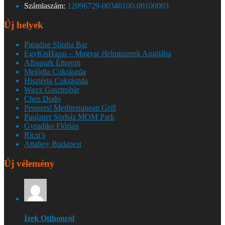
Számlaszám:
12096729-00346100-00100003
Új helyek
Paradise Shisha Bar
EgyKisHazai – Magyar élelmiszerek Angliába
Albapark Étterem
Melódia Cukrászda
Hisztéria Cukrászda
Waxx Gasztrobár
Chez Dodo
Peppers! Mediterranean Grill
Paulaner Sörház MOM Park
Gyradiko Flórián
Ricsi’s
Attaboy Budapest
Új vélemény
Ízek Otthonról