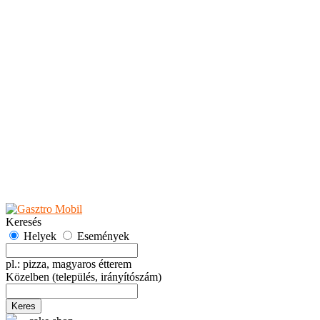
Teaházak
Tejbárok
Vendéglők
Események
Akciók
Fesztiválok
Kiállítások
Programok
Rendezvények
Ünnepek
Hely hozzáadása
Esemény hozzáadása
Ajánlás
Hirdetők részére
GYIK
Keresés
Helyek
Események
pl.: pizza, magyaros étterem
Közelben
(település, irányítószám)
Keres