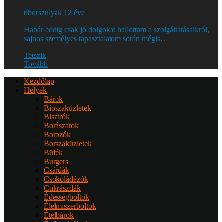
tiborszulyak
12 éve
Habár eddig csak jó dolgokat hallottam a szolgáltatásaikról,
sajnos személyes tapasztalatom során mégis…
Tetszik
Tovább
Kezdőlap
Helyek
Bárok
Bioszaküzletek
Bisztrók
Borászatok
Borozók
Borszaküzletek
Büfék
Burgers
Csárdák
Csokoládézók
Cukrászdák
Édességboltok
Élelmiszerboltok
Ételbárok