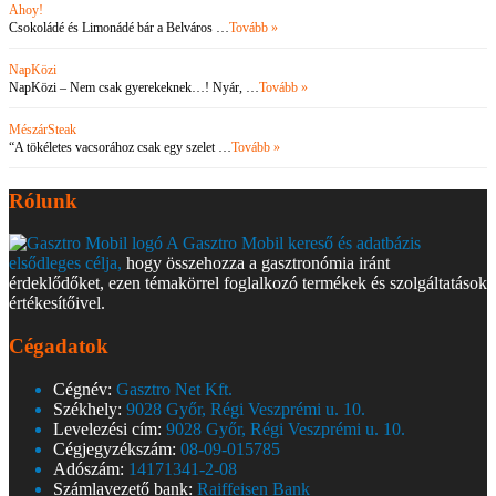
Ahoy!
Csokoládé és Limonádé bár a Belváros …
Tovább »
NapKözi
NapKözi – Nem csak gyerekeknek…! Nyár, …
Tovább »
MészárSteak
“A tökéletes vacsorához csak egy szelet …
Tovább »
Rólunk
A Gasztro Mobil kereső és adatbázis
elsődleges célja,
hogy összehozza a gasztronómia iránt
érdeklődőket, ezen témakörrel foglalkozó termékek és szolgáltatások
értékesítőivel.
Cégadatok
Cégnév:
Gasztro Net Kft.
Székhely:
9028 Győr, Régi Veszprémi u. 10.
Levelezési cím:
9028 Győr, Régi Veszprémi u. 10.
Cégjegyzékszám:
08-09-015785
Adószám:
14171341-2-08
Számlavezető bank:
Raiffeisen Bank