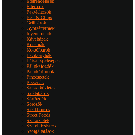
Ételrendelések
Éttermek
Fagylaltozók
Fish & Chips
Grillbárok
Gyorséttermek
Ínyencboltok
Kávéházak
Kocsmák
Koktélbárok
Lacikonyhák
Látványpékségek
Pálinkafőzdék
Pálinkáriumok
Pincészetek
Pizzériák
Sajtszaküzletek
Salátabárok
Sörfőzdék
Sörözők
Steakhouses
Street Foods
Szaküzletek
Szendvicsbárok
Szolgáltatások