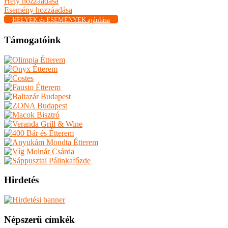
Hely hozzáadása
Esemény hozzáadása
HELYEK és ESEMÉNYEK ajánlása
Támogatóink
Hirdetés
Népszerű címkék