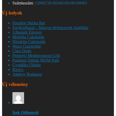
Számlaszám:
12096729-00346100-00100003
Új helyek
Paradise Shisha Bar
EgyKisHazai – Magyar élelmiszerek Angliába
Albapark Étterem
Melódia Cukrászda
Hisztéria Cukrászda
Waxx Gasztrobár
Chez Dodo
Peppers! Mediterranean Grill
Paulaner Sörház MOM Park
Gyradiko Flórián
Ricsi’s
Attaboy Budapest
Új vélemény
Ízek Otthonról