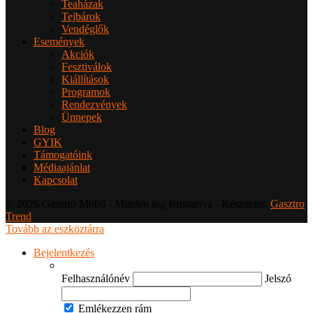
Teaházak
Tejbárok
Vendéglők
Események
Akciók
Fesztiválok
Kiállítások
Programok
Rendezvények
Ünnepek
Blog
GYIK
Támogatóink
Médiaajánlat
Kapcsolat
© 2026 Gasztro Mobil - Minden jog fenntartva - Készítette:
Gasztro
Trend
Tovább az eszköztárra
Bejelentkezés
Felhasználónév
Jelszó
Emlékezzen rám