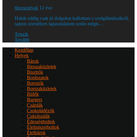
tiborszulyak
12 éve
Habár eddig csak jó dolgokat hallottam a szolgáltatásaikról,
sajnos személyes tapasztalatom során mégis…
Tetszik
Tovább
Kezdőlap
Helyek
Bárok
Bioszaküzletek
Bisztrók
Borászatok
Borozók
Borszaküzletek
Büfék
Burgers
Csárdák
Csokoládézók
Cukrászdák
Édességboltok
Élelmiszerboltok
Ételbárok