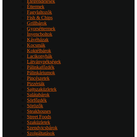
Ételrendelések
Éttermek
Fagylaltozók
Fish & Chips
Grillbárok
Gyorséttermek
Ínyencboltok
Kávéházak
Kocsmák
Koktélbárok
Lacikonyhák
Látványpékségek
Pálinkafőzdék
Pálinkáriumok
Pincészetek
Pizzériák
Sajtszaküzletek
Salátabárok
Sörfőzdék
Sörözők
Steakhouses
Street Foods
Szaküzletek
Szendvicsbárok
Szolgáltatások