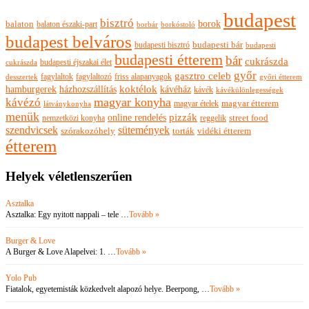
budapest
bisztró
borok
balaton
balaton északi-part
borkóstoló
borbár
budapest belváros
budapesti bisztró
budapesti bár
budapesti
budapesti étterem
bár
cukrászda
budapesti éjszakai élet
cukrászda
győr
gasztro celeb
fagylaltok
fagylaltozó
friss alapanyagok
győri étterem
desszertek
hamburgerek
koktélok
házhozszállítás
kávéház
kávék
kávékülönlegességek
magyar konyha
kávézó
magyar ételek
magyar étterem
látványkonyha
menük
pizzák
online rendelés
nemzetközi konyha
reggelik
street food
szendvicsek
sütemények
szórakozóhely
torták
vidéki étterem
étterem
Helyek véletlenszerűen
Asztalka
Asztalka: Egy nyitott nappali – tele …
Tovább »
Burger & Love
A Burger & Love Alapelvei: 1. …
Tovább »
Yolo Pub
Fiatalok, egyetemisták közkedvelt alapozó helye. Beerpong, …
Tovább »