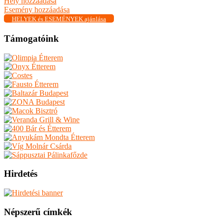
Hely hozzáadása
Esemény hozzáadása
HELYEK és ESEMÉNYEK ajánlása
Támogatóink
Hirdetés
Népszerű címkék