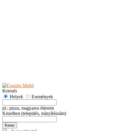
Teaházak
Tejbárok
Vendéglők
Események
Akciók
Fesztiválok
Kiállítások
Programok
Rendezvények
Ünnepek
Hely hozzáadása
Esemény hozzáadása
Ajánlás
Hirdetők részére
GYIK
Keresés
Helyek
Események
pl.: pizza, magyaros étterem
Közelben
(település, irányítószám)
Keres