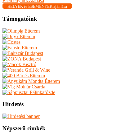
Esemény hozzáadása
HELYEK és ESEMÉNYEK ajánlása
Támogatóink
Hirdetés
Népszerű címkék