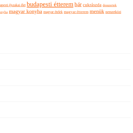
budapesti étterem
bár
cukrászda
apesti éjszakai élet
desszertek
magyar konyha
menük
magyar ételek
magyar étterem
nemzetközi
onyha