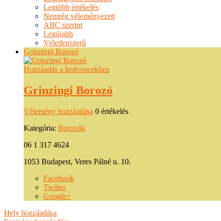
Legtöbb értékelés
Nemrég véleményezett
ABC szerint
Legújabb
Véletlenszerű
Grinzingi Borozó
Hozzáadás a kedvencekhez
Grinzingi Borozó
Vélemény hozzáadása
0 értékelés
Kategória:
Borozók
06 1 317 4624
1053 Budapest, Veres Pálné u. 10.
Facebook
Twitter
Google+
Hely hozzáadása