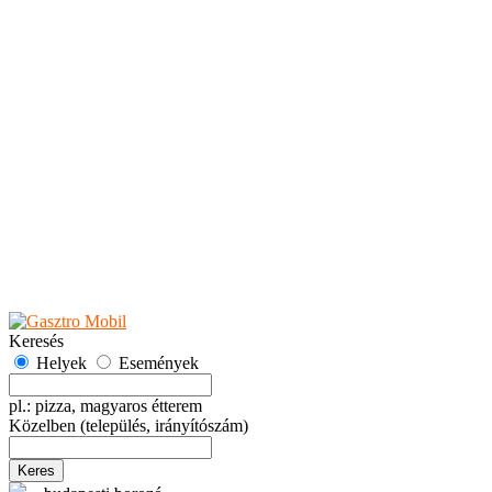
Teaházak
Tejbárok
Vendéglők
Események
Akciók
Fesztiválok
Kiállítások
Programok
Rendezvények
Ünnepek
Hely hozzáadása
Esemény hozzáadása
Ajánlás
Hirdetők részére
GYIK
Keresés
Helyek
Események
pl.: pizza, magyaros étterem
Közelben
(település, irányítószám)
Keres