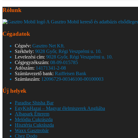
Rólunk
A Gasztro Mobil kereső és adatbázis elsődleges
Cégadatok
Cégnév:
Gasztro Net Kft.
Székhely:
9028 Győr, Régi Veszprémi u. 10.
Levelezési cím:
9028 Győr, Régi Veszprémi u. 10.
Cégjegyzékszám:
08-09-015785
Adószám:
14171341-2-08
Számlavezető bank:
Raiffeisen Bank
Számlaszám:
12096729-00346100-00100003
Új helyek
Paradise Shisha Bar
EgyKisHazai – Magyar élelmiszerek Angliába
Albapark Étterem
Melódia Cukrászda
Hisztéria Cukrászda
Waxx Gasztrobár
Chez Dodo