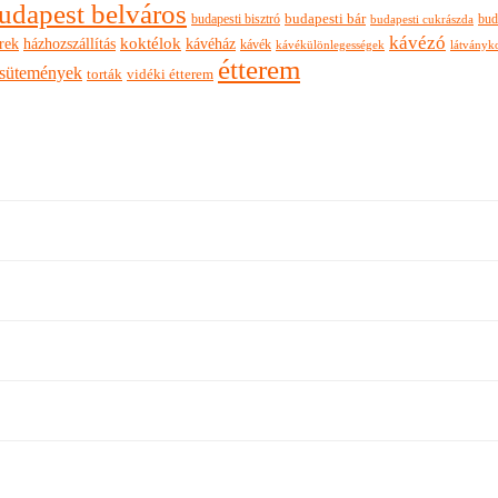
udapest belváros
budapesti bisztró
budapesti bár
bud
budapesti cukrászda
kávézó
rek
koktélok
házhozszállítás
kávéház
kávék
látványk
kávékülönlegességek
étterem
sütemények
torták
vidéki étterem