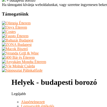
»
budapesti borozó
Ha támogatni kívánja weboldalunkat, vagy szeretne ingyenesen beker
Támogatóink
Helyek - budapesti borozó
Legújabb
Alapértelmezett
Legnagyobb értékelés