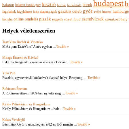
budapest
b
bisztró
borok
balaton
balaton északi-part
borkóstoló
borbár
győr
gasztro celeb
hamburge
fagylaltok
fagylaltozó
friss alapanyagok
győri étterem
szendvicsek
pizzák
online rendelés
szórakozóhely
konyha
reggelik
street food
Helyek véletlenszerűen
TasteVino Borbár & Vinotéka
Miért pont TasteVino? A név egyben …
Tovább »
Mirage Étterem és Kávézó
Exkluzív hangulatú, családias étterem a Corvin …
Tovább »
Yolo Pub
Fiatalok, egyetemisták közkedvelt alapozó helye. Beerpong, …
Tovább »
Robinson Étterem
A Robinson étterem 1989-ben nyitotta meg …
Tovább »
Király Pálinkárium és Hungarikum
Király Pálinkárium és Hungarikum – bolt …
Tovább »
Kakas Vendéglő
Éttermünk Győr-Szabadhegyen a 82-es főút mentén …
Tovább »