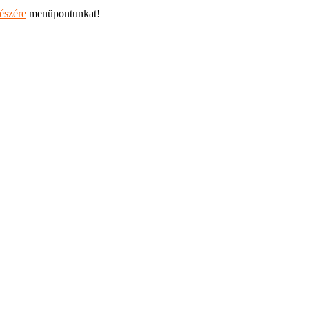
részére
menüpontunkat!