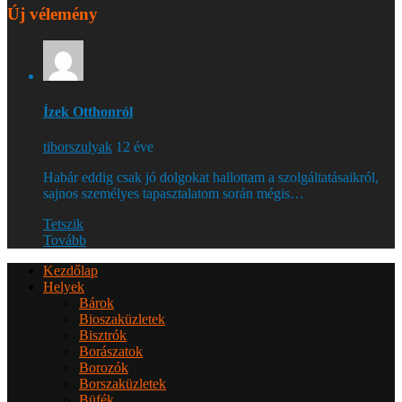
Új vélemény
Ízek Otthonról
tiborszulyak
12 éve
Habár eddig csak jó dolgokat hallottam a szolgáltatásaikról,
sajnos személyes tapasztalatom során mégis…
Tetszik
Tovább
Kezdőlap
Helyek
Bárok
Bioszaküzletek
Bisztrók
Borászatok
Borozók
Borszaküzletek
Büfék