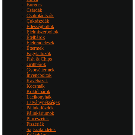
Burgers
Csárdák
Csokoládézók
Cukrászdák
Édességboltok
Élelmiszerboltok
Ételbárok
Ételrendelések
Éttermek
Fagylaltozók
Fish & Chips
Grillbárok
Gyorséttermek
Ínyencboltok
Kávéházak
Kocsmák
Koktélbárok
Lacikonyhák
Látványpékségek
Pálinkafőzdék
Pálinkáriumok
Pincészetek
Pizzériák
Sajtszaküzletek
Salátabárok