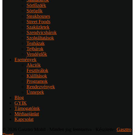
Sörfőzdék
Sörözők
Steakhouses
Street Foods
Szaküzletek
Szendvicsbárok
Szolgáltatások
Teaházak
Tejbárok
Vendéglők
Események
Akciók
Fesztiválok
Kiállítások
Programok
Rendezvények
Ünnepek
Blog
GYIK
Támogatóink
Médiaajánlat
Kapcsolat
© 2026 Gasztro Mobil - Minden jog fenntartva - Készítette:
Gasztro
Trend