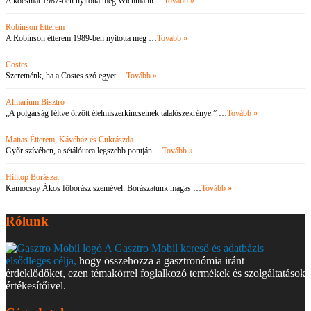
A kocsmát 1987-ben nyitotta meg Wichmann …
Tovább »
Robinson Étterem
A Robinson étterem 1989-ben nyitotta meg …
Tovább »
Costes
Szeretnénk, ha a Costes szó egyet …
Tovább »
Almárium Bisztró
„A polgárság féltve őrzött élelmiszerkincseinek tálalószekrénye.” …
Tovább »
Matias Étterem, Kávéház és Cukrászda
Győr szívében, a sétálóutca legszebb pontján …
Tovább »
Hilltop Borászat
Kamocsay Ákos főborász szemével: Borászatunk magas …
Tovább »
Rólunk
A Gasztro Mobil kereső és adatbázis
elsődleges célja,
hogy összehozza a gasztronómia iránt
érdeklődőket, ezen témakörrel foglalkozó termékek és szolgáltatások
értékesítőivel.