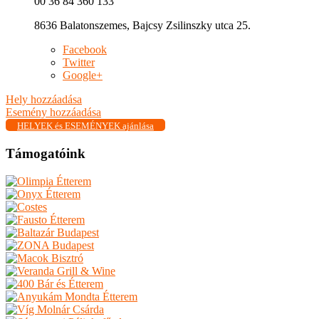
00 36 84 360 133
8636 Balatonszemes, Bajcsy Zsilinszky utca 25.
Facebook
Twitter
Google+
Hely hozzáadása
Esemény hozzáadása
HELYEK és ESEMÉNYEK ajánlása
Támogatóink