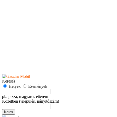
Teaházak
Tejbárok
Vendéglők
Események
Akciók
Fesztiválok
Kiállítások
Programok
Rendezvények
Ünnepek
Hely hozzáadása
Esemény hozzáadása
Ajánlás
Hirdetők részére
GYIK
Keresés
Helyek
Események
pl.: pizza, magyaros étterem
Közelben
(település, irányítószám)
Keres