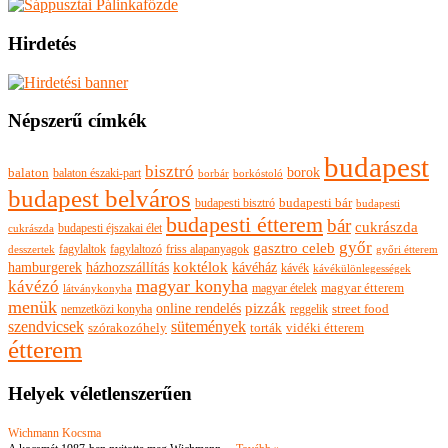
Hirdetés
Népszerű címkék
budapest
bisztró
borok
balaton
balaton északi-part
borkóstoló
borbár
budapest belváros
budapesti bisztró
budapesti bár
budapesti
budapesti étterem
bár
cukrászda
budapesti éjszakai élet
cukrászda
győr
gasztro celeb
fagylaltok
fagylaltozó
friss alapanyagok
győri étterem
desszertek
hamburgerek
koktélok
házhozszállítás
kávéház
kávék
kávékülönlegességek
magyar konyha
kávézó
magyar ételek
magyar étterem
látványkonyha
menük
pizzák
online rendelés
nemzetközi konyha
reggelik
street food
szendvicsek
sütemények
szórakozóhely
torták
vidéki étterem
étterem
Helyek véletlenszerűen
Wichmann Kocsma