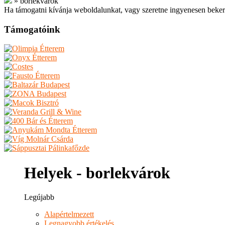
»
borlekvárok
Ha támogatni kívánja weboldalunkat, vagy szeretne ingyenesen beker
Támogatóink
Helyek - borlekvárok
Legújabb
Alapértelmezett
Legnagyobb értékelés