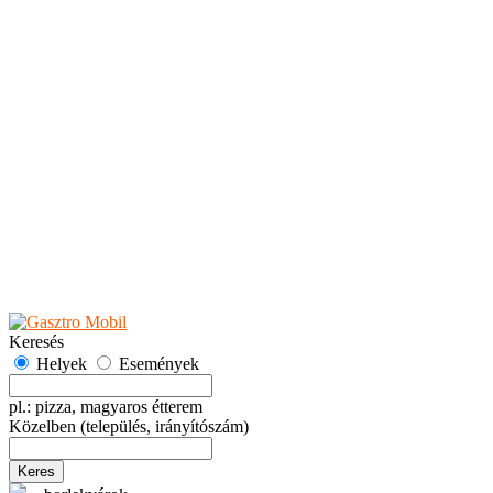
Teaházak
Tejbárok
Vendéglők
Események
Akciók
Fesztiválok
Kiállítások
Programok
Rendezvények
Ünnepek
Hely hozzáadása
Esemény hozzáadása
Ajánlás
Hirdetők részére
GYIK
Keresés
Helyek
Események
pl.: pizza, magyaros étterem
Közelben
(település, irányítószám)
Keres