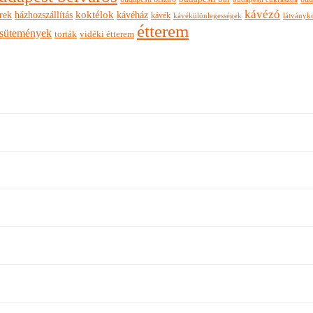
kávézó
rek
koktélok
házhozszállítás
kávéház
kávék
látványk
kávékülönlegességek
étterem
sütemények
torták
vidéki étterem