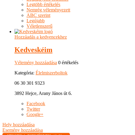
Legtöbb értékelés
Nemrég véleményezett
ABC szerint
Legújabb
Véletlenszerű
Hozzáadás a kedvencekhez
Kedveskéim
Vélemény hozzáadása
0 értékelés
Kategória:
Élelmiszerboltok
06 30 301 9323
3892 Hejce, Arany János út 6.
Facebook
Twitter
Google+
Hely hozzáadása
Esemény hozzáadása