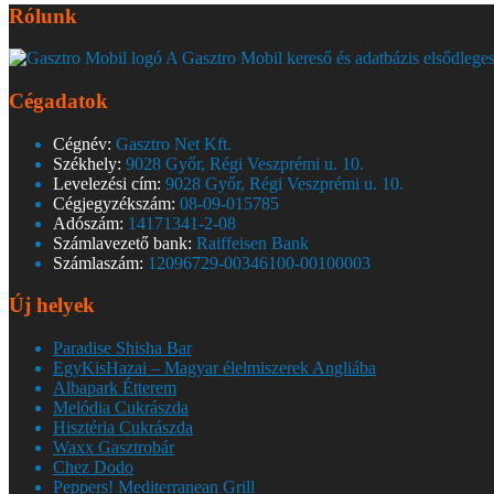
Rólunk
A Gasztro Mobil kereső és adatbázis elsődleges
Cégadatok
Cégnév:
Gasztro Net Kft.
Székhely:
9028 Győr, Régi Veszprémi u. 10.
Levelezési cím:
9028 Győr, Régi Veszprémi u. 10.
Cégjegyzékszám:
08-09-015785
Adószám:
14171341-2-08
Számlavezető bank:
Raiffeisen Bank
Számlaszám:
12096729-00346100-00100003
Új helyek
Paradise Shisha Bar
EgyKisHazai – Magyar élelmiszerek Angliába
Albapark Étterem
Melódia Cukrászda
Hisztéria Cukrászda
Waxx Gasztrobár
Chez Dodo
Peppers! Mediterranean Grill