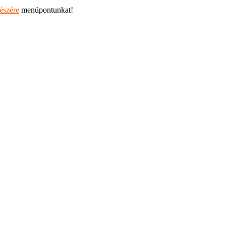
részére
menüpontunkat!