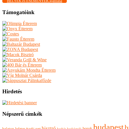
HELYEK és ESEMÉNYEK ajánlása
Támogatóink
Hirdetés
Népszerű címkék
budapest
b
bisztró
borok
balaton
balaton északi-part
borkóstoló
borbár