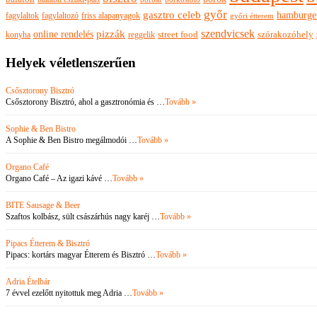
győr
gasztro celeb
hamburge
fagylaltok
fagylaltozó
friss alapanyagok
győri étterem
szendvicsek
pizzák
online rendelés
szórakozóhely
konyha
reggelik
street food
Helyek véletlenszerűen
Csősztorony Bisztró
Csősztorony Bisztró, ahol a gasztronómia és …
Tovább »
Sophie & Ben Bistro
A Sophie & Ben Bistro megálmodói …
Tovább »
Organo Café
Organo Café – Az igazi kávé …
Tovább »
BITE Sausage & Beer
Szaftos kolbász, sült császárhús nagy karéj …
Tovább »
Pipacs Étterem & Bisztró
Pipacs: kortárs magyar Étterem és Bisztró …
Tovább »
Adria Ételbár
7 évvel ezelőtt nyitottuk meg Adria …
Tovább »