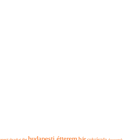
budapesti étterem
bár
cukrászda
apesti éjszakai élet
desszertek