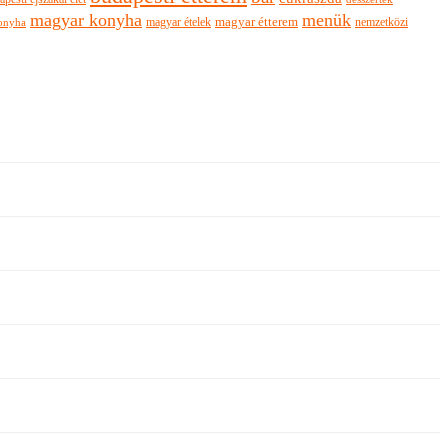
magyar konyha
menük
magyar ételek
magyar étterem
nemzetközi
onyha