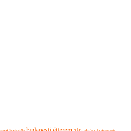
budapesti étterem
bár
cukrászda
apesti éjszakai élet
desszertek