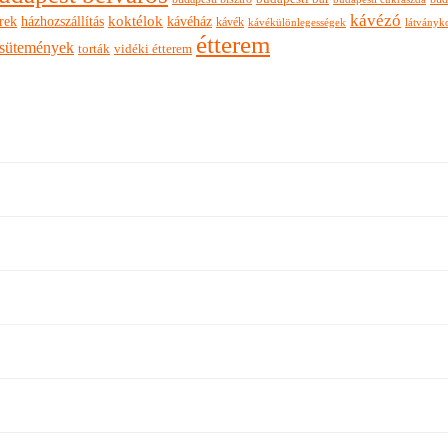
kávézó
rek
koktélok
házhozszállítás
kávéház
kávék
látványk
kávékülönlegességek
étterem
sütemények
torták
vidéki étterem