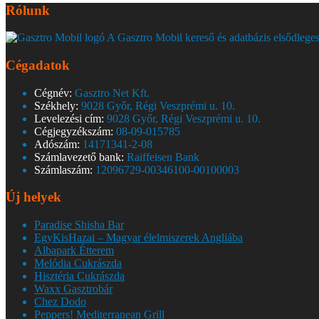
Rólunk
A Gasztro Mobil kereső és adatbázis elsődleges
Cégadatok
Cégnév:
Gasztro Net Kft.
Székhely:
9028 Győr, Régi Veszprémi u. 10.
Levelezési cím:
9028 Győr, Régi Veszprémi u. 10.
Cégjegyzékszám:
08-09-015785
Adószám:
14171341-2-08
Számlavezető bank:
Raiffeisen Bank
Számlaszám:
12096729-00346100-00100003
Új helyek
Paradise Shisha Bar
EgyKisHazai – Magyar élelmiszerek Angliába
Albapark Étterem
Melódia Cukrászda
Hisztéria Cukrászda
Waxx Gasztrobár
Chez Dodo
Peppers! Mediterranean Grill