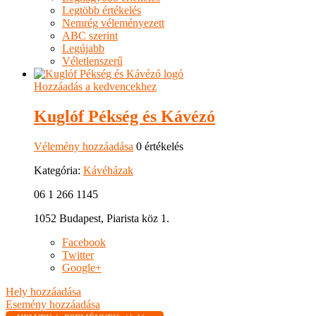
Legtöbb értékelés
Nemrég véleményezett
ABC szerint
Legújabb
Véletlenszerű
Hozzáadás a kedvencekhez
Kuglóf Pékség és Kávézó
Vélemény hozzáadása
0 értékelés
Kategória:
Kávéházak
06 1 266 1145
1052 Budapest, Piarista köz 1.
Facebook
Twitter
Google+
Hely hozzáadása
Esemény hozzáadása