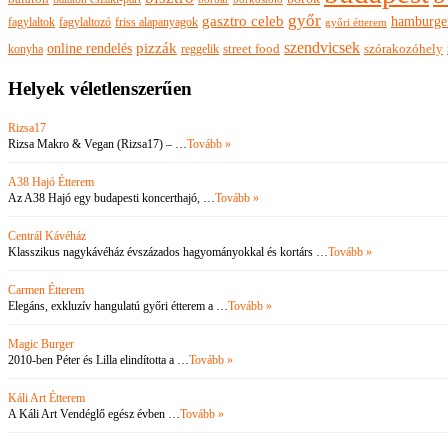
győr
gasztro celeb
hamburge
fagylaltok
fagylaltozó
friss alapanyagok
győri étterem
szendvicsek
pizzák
online rendelés
szórakozóhely
konyha
reggelik
street food
Helyek véletlenszerűen
Rizsa17
Rizsa Makro & Vegan (Rizsa17) – …
Tovább »
A38 Hajó Étterem
Az A38 Hajó egy budapesti koncerthajó, …
Tovább »
Centrál Kávéház
Klasszikus nagykávéház évszázados hagyományokkal és kortárs …
Tovább »
Carmen Étterem
Elegáns, exkluzív hangulatú győri étterem a …
Tovább »
Magic Burger
2010-ben Péter és Lilla elindította a …
Tovább »
Káli Art Étterem
A Káli Art Vendéglő egész évben …
Tovább »