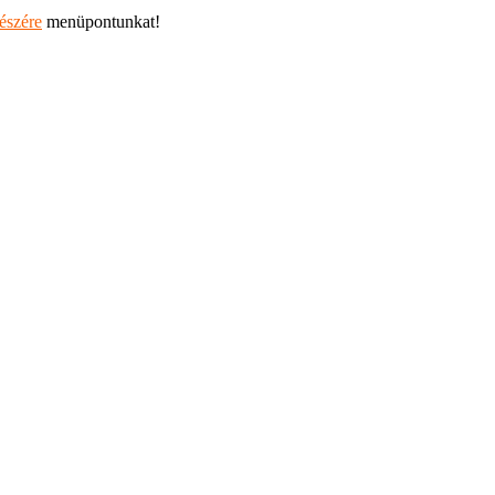
részére
menüpontunkat!