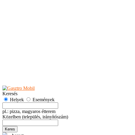
Teaházak
Tejbárok
Vendéglők
Események
Akciók
Fesztiválok
Kiállítások
Programok
Rendezvények
Ünnepek
Hely hozzáadása
Esemény hozzáadása
Ajánlás
Hirdetők részére
GYIK
Keresés
Helyek
Események
pl.: pizza, magyaros étterem
Közelben
(település, irányítószám)
Keres