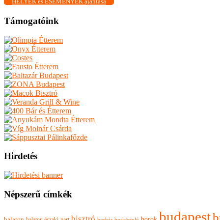
HELYEK és ESEMÉNYEK ajánlása
Támogatóink
Hirdetés
Népszerű címkék
budapest
b
bisztró
borok
balaton
balaton északi-part
borkóstoló
borbár