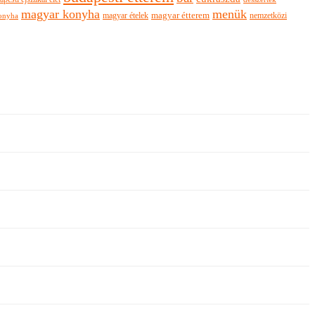
magyar konyha
menük
magyar ételek
magyar étterem
nemzetközi
onyha