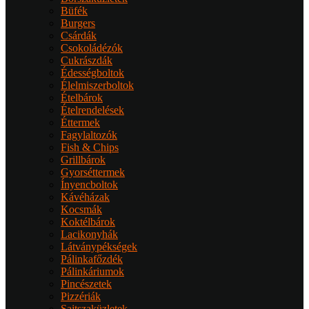
Büfék
Burgers
Csárdák
Csokoládézók
Cukrászdák
Édességboltok
Élelmiszerboltok
Ételbárok
Ételrendelések
Éttermek
Fagylaltozók
Fish & Chips
Grillbárok
Gyorséttermek
Ínyencboltok
Kávéházak
Kocsmák
Koktélbárok
Lacikonyhák
Látványpékségek
Pálinkafőzdék
Pálinkáriumok
Pincészetek
Pizzériák
Sajtszaküzletek