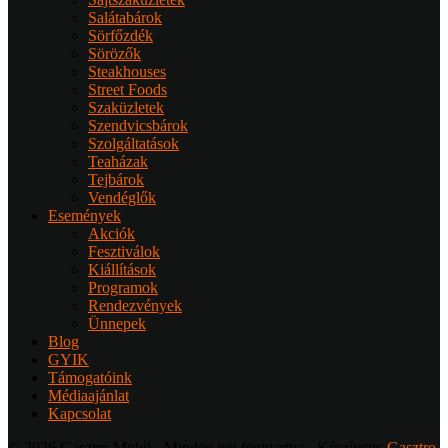
Salátabárok
Sörfőzdék
Sörözők
Steakhouses
Street Foods
Szaküzletek
Szendvicsbárok
Szolgáltatások
Teaházak
Tejbárok
Vendéglők
Események
Akciók
Fesztiválok
Kiállítások
Programok
Rendezvények
Ünnepek
Blog
GYIK
Támogatóink
Médiaajánlat
Kapcsolat
© 2026 Gasztro Mobil - Minden jog fenntartva - Készítette:
Gasztro