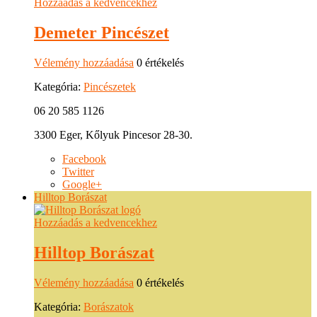
Hozzáadás a kedvencekhez
Demeter Pincészet
Vélemény hozzáadása
0 értékelés
Kategória:
Pincészetek
06 20 585 1126
3300 Eger, Kőlyuk Pincesor 28-30.
Facebook
Twitter
Google+
Hilltop Borászat
Hozzáadás a kedvencekhez
Hilltop Borászat
Vélemény hozzáadása
0 értékelés
Kategória:
Borászatok