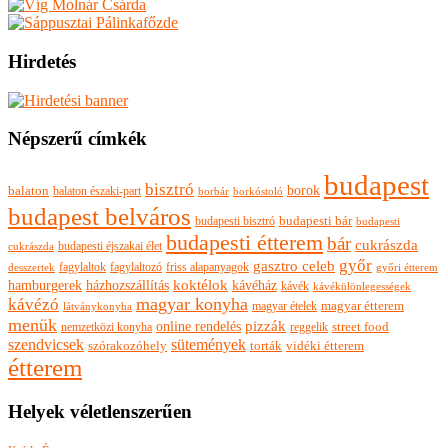
Hirdetés
Népszerű címkék
budapest
bisztró
borok
balaton
balaton északi-part
borkóstoló
borbár
budapest belváros
budapesti bisztró
budapesti bár
budapesti
budapesti étterem
bár
cukrászda
budapesti éjszakai élet
cukrászda
győr
gasztro celeb
fagylaltok
fagylaltozó
friss alapanyagok
győri étterem
desszertek
hamburgerek
koktélok
házhozszállítás
kávéház
kávék
kávékülönlegességek
magyar konyha
kávézó
magyar ételek
magyar étterem
látványkonyha
menük
pizzák
online rendelés
nemzetközi konyha
reggelik
street food
szendvicsek
sütemények
szórakozóhely
torták
vidéki étterem
étterem
Helyek véletlenszerűen