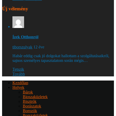
Új vélemény
Ízek Otthonról
tiborszulyak
12 éve
Habár eddig csak jó dolgokat hallottam a szolgáltatásaikról,
sajnos személyes tapasztalatom során mégis…
Tetszik
Tovább
Kezdőlap
Helyek
Bárok
Bioszaküzletek
Bisztrók
Borászatok
Borozók
Borszaküzletek