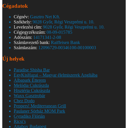
Cégadatok
Cégnév:
Gasztro Net Kft.
Székhely:
9028 Győr, Régi Veszprémi u. 10.
Levelezési cím:
9028 Győr, Régi Veszprémi u. 10.
Cégjegyzékszám:
08-09-015785
Adószám:
14171341-2-08
Számlavezető bank:
Raiffeisen Bank
Számlaszám:
12096729-00346100-00100003
Új helyek
Paradise Shisha Bar
EgyKisHazai – Magyar élelmiszerek Angliába
Albapark Étterem
Melódia Cukrászda
Hisztéria Cukrászda
Waxx Gasztrobár
Chez Dodo
Peppers! Mediterranean Grill
Paulaner Sörház MOM Park
Gyradiko Flórián
Ricsi’s
Attaboy Budapest