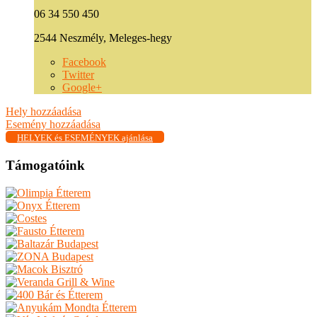
06 34 550 450
2544 Neszmély, Meleges-hegy
Facebook
Twitter
Google+
Hely hozzáadása
Esemény hozzáadása
HELYEK és ESEMÉNYEK ajánlása
Támogatóink