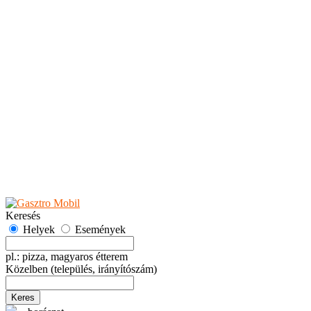
Teaházak
Tejbárok
Vendéglők
Események
Akciók
Fesztiválok
Kiállítások
Programok
Rendezvények
Ünnepek
Hely hozzáadása
Esemény hozzáadása
Ajánlás
Hirdetők részére
GYIK
Keresés
Helyek
Események
pl.: pizza, magyaros étterem
Közelben
(település, irányítószám)
Keres