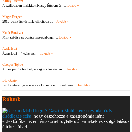
Krúdy Étterem
A szállodában kialakított Krúdy Étterem és …
Tovább »
Magic Burger
2010-ben Péter és Lilla elindította a …
Tovább »
Koch Borászat
Mint szőlész és borász hiszek abban, …
Tovább »
Ázsia Bolt
Ázsia Bolt – 4 égtáj ízei …
Tovább »
Cserpes Tejivó
A Cserpes Sajtműhely eddig is elhivatottan …
Tovább »
Bio Gusto
Bio Gusto – Egészséges élelmiszereket forgalmazó …
Tovább »
Rólunk
A Gasztro Mobil kereső és adatbázis
elsődleges célja,
hogy összehozza a gasztronómia iránt
érdeklődőket, ezen témakörrel foglalkozó termékek és szolgáltatások
értékesítőivel.