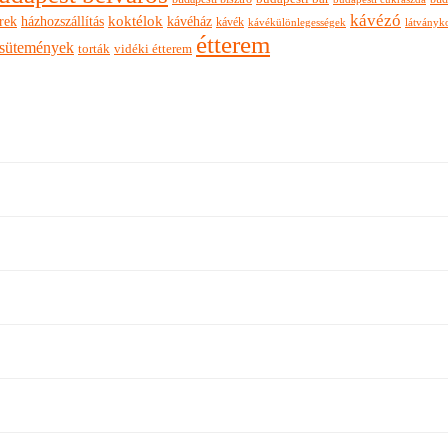
kávézó
rek
koktélok
házhozszállítás
kávéház
kávék
látványk
kávékülönlegességek
étterem
sütemények
torták
vidéki étterem