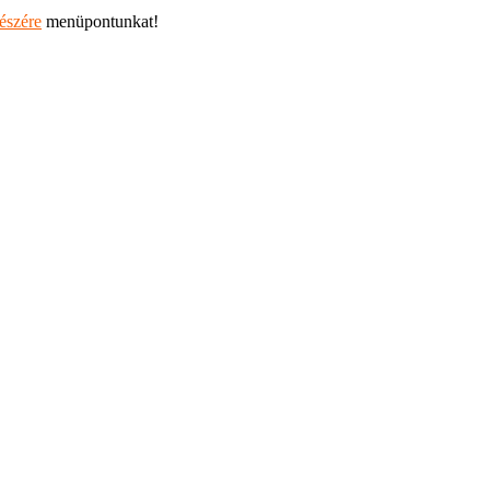
részére
menüpontunkat!