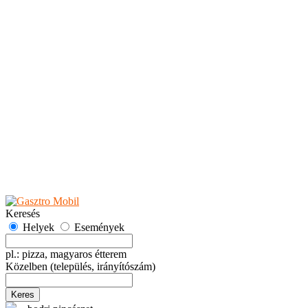
Teaházak
Tejbárok
Vendéglők
Események
Akciók
Fesztiválok
Kiállítások
Programok
Rendezvények
Ünnepek
Hely hozzáadása
Esemény hozzáadása
Ajánlás
Hirdetők részére
GYIK
Keresés
Helyek
Események
pl.: pizza, magyaros étterem
Közelben
(település, irányítószám)
Keres