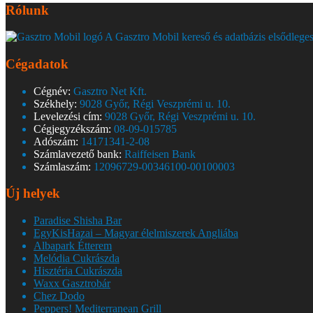
Rólunk
A Gasztro Mobil kereső és adatbázis elsődleges
Cégadatok
Cégnév:
Gasztro Net Kft.
Székhely:
9028 Győr, Régi Veszprémi u. 10.
Levelezési cím:
9028 Győr, Régi Veszprémi u. 10.
Cégjegyzékszám:
08-09-015785
Adószám:
14171341-2-08
Számlavezető bank:
Raiffeisen Bank
Számlaszám:
12096729-00346100-00100003
Új helyek
Paradise Shisha Bar
EgyKisHazai – Magyar élelmiszerek Angliába
Albapark Étterem
Melódia Cukrászda
Hisztéria Cukrászda
Waxx Gasztrobár
Chez Dodo
Peppers! Mediterranean Grill