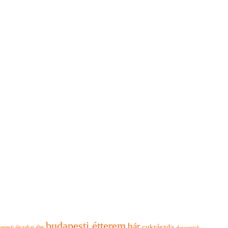
budapesti étterem
bár
cukrászda
apesti éjszakai élet
desszertek