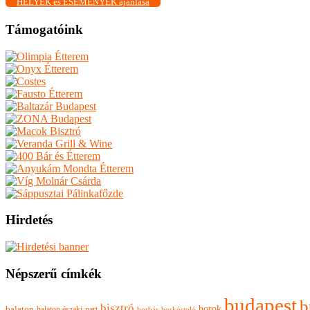
HELYEK és ESEMÉNYEK ajánlása
Támogatóink
Hirdetés
Népszerű címkék
budapest
b
bisztró
borok
balaton
balaton északi-part
borkóstoló
borbár