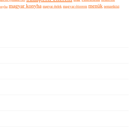
magyar konyha
menük
magyar ételek
magyar étterem
nemzetközi
onyha