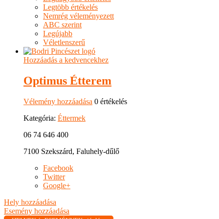
Legtöbb értékelés
Nemrég véleményezett
ABC szerint
Legújabb
Véletlenszerű
Hozzáadás a kedvencekhez
Optimus Étterem
Vélemény hozzáadása
0 értékelés
Kategória:
Éttermek
06 74 646 400
7100 Szekszárd, Faluhely-dűlő
Facebook
Twitter
Google+
Hely hozzáadása
Esemény hozzáadása