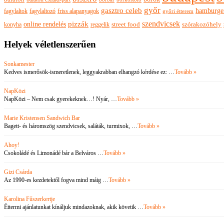
győr
gasztro celeb
hamburge
fagylaltok
fagylaltozó
friss alapanyagok
győri étterem
szendvicsek
pizzák
online rendelés
szórakozóhely
konyha
reggelik
street food
Helyek véletlenszerűen
Sonkamester
Kedves ismerősök-ismeretlenek, leggyakrabban elhangzó kérdése ez: …
Tovább »
NapKözi
NapKözi – Nem csak gyerekeknek…! Nyár, …
Tovább »
Marie Kristensen Sandwich Bar
Bagett- és háromszög szendvicsek, saláták, turmixok, …
Tovább »
Ahoy!
Csokoládé és Limonádé bár a Belváros …
Tovább »
Gizi Csárda
Az 1990-es kezdetektől fogva mind máig …
Tovább »
Karolina Fűszerkertje
Éttermi ajánlatunkat kínáljuk mindazoknak, akik követik …
Tovább »