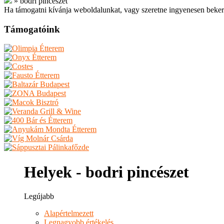
»
bodri pincészet
Ha támogatni kívánja weboldalunkat, vagy szeretne ingyenesen beker
Támogatóink
Helyek - bodri pincészet
Legújabb
Alapértelmezett
Legnagyobb értékelés