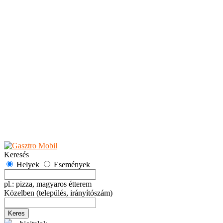
Teaházak
Tejbárok
Vendéglők
Események
Akciók
Fesztiválok
Kiállítások
Programok
Rendezvények
Ünnepek
Hely hozzáadása
Esemény hozzáadása
Ajánlás
Hirdetők részére
GYIK
Keresés
Helyek
Események
pl.: pizza, magyaros étterem
Közelben
(település, irányítószám)
Keres