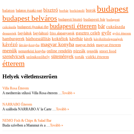
budapest
bisztró
borok
balaton
balaton északi-part
borkóstoló
borbár
budapest belváros
budapesti bisztró
budapesti bár
budapesti
budapesti étterem
bár
cukrászda
budapesti éjszakai élet
cukrászda
győr
gasztro celeb
fagylaltok
fagylaltozó
friss alapanyagok
győri étterem
desszertek
hamburgerek
koktélok
házhozszállítás
kávéház
kávék
kávékülönlegességek
magyar konyha
kávézó
magyar ételek
magyar étterem
látványkonyha
menük
pizzák
online rendelés
nemzetközi konyha
reggelik
street food
szendvicsek
sütemények
szórakozóhely
torták
vidéki étterem
étterem
Helyek véletlenszerűen
Villa Rosa Étterem
A mediterrán stílusú Villa Rosa étterem …
Tovább »
NARRABO Étterem
A szálloda NARRABO A’ la Carte …
Tovább »
NEMO Fish & Chips & Salad Bar
Buda szívében a Mammut és a …
Tovább »