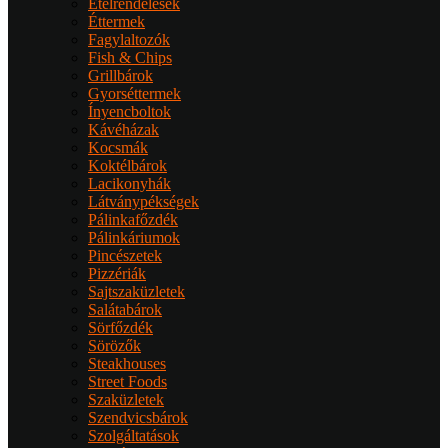
Ételrendelések
Éttermek
Fagylaltozók
Fish & Chips
Grillbárok
Gyorséttermek
Ínyencboltok
Kávéházak
Kocsmák
Koktélbárok
Lacikonyhák
Látványpékségek
Pálinkafőzdék
Pálinkáriumok
Pincészetek
Pizzériák
Sajtszaküzletek
Salátabárok
Sörfőzdék
Sörözők
Steakhouses
Street Foods
Szaküzletek
Szendvicsbárok
Szolgáltatások