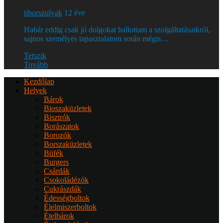
tiborszulyak
12 éve
Habár eddig csak jó dolgokat hallottam a szolgáltatásaikról,
sajnos személyes tapasztalatom során mégis…
Tetszik
Tovább
Kezdőlap
Helyek
Bárok
Bioszaküzletek
Bisztrók
Borászatok
Borozók
Borszaküzletek
Büfék
Burgers
Csárdák
Csokoládézók
Cukrászdák
Édességboltok
Élelmiszerboltok
Ételbárok