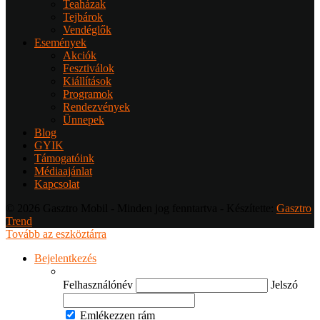
Teaházak
Tejbárok
Vendéglők
Események
Akciók
Fesztiválok
Kiállítások
Programok
Rendezvények
Ünnepek
Blog
GYIK
Támogatóink
Médiaajánlat
Kapcsolat
© 2026 Gasztro Mobil - Minden jog fenntartva - Készítette:
Gasztro
Trend
Tovább az eszköztárra
Bejelentkezés
Felhasználónév
Jelszó
Emlékezzen rám