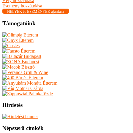
Hely hozzáadása
Esemény hozzáadása
HELYEK és ESEMÉNYEK ajánlása
Támogatóink
Hirdetés
Népszerű címkék