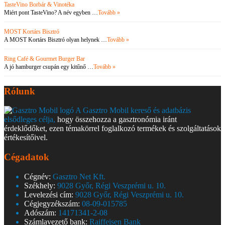
TasteVino Borbár & Vinotéka
Miért pont TasteVino? A név egyben …
Tovább »
MOST Kortárs Bisztró
A MOST Kortárs Bisztró olyan helynek …
Tovább »
Ring Café & Gourmet Burger Bar
A jó hamburger csupán egy kitűnő …
Tovább »
Rólunk
A Gasztro Mobil kereső és adatbázis
elsődleges célja,
hogy összehozza a gasztronómia iránt
érdeklődőket, ezen témakörrel foglalkozó termékek és szolgáltatások
értékesítőivel.
Cégadatok
Cégnév:
Gasztro Net Kft.
Székhely:
9028 Győr, Régi Veszprémi u. 10.
Levelezési cím:
9028 Győr, Régi Veszprémi u. 10.
Cégjegyzékszám:
08-09-015785
Adószám:
14171341-2-08
Számlavezető bank:
Raiffeisen Bank