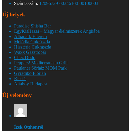
Számlaszám:
12096729-00346100-00100003
Új helyek
Paradise Shisha Bar
EgyKisHazai – Magyar élelmiszerek Angliába
Albapark Étterem
Melódia Cukrászda
Hisztéria Cukrászda
Waxx Gasztrobár
Chez Dodo
Peppers! Mediterranean Grill
Paulaner Sörház MOM Park
Gyradiko Flórián
Ricsi’s
Attaboy Budapest
Új vélemény
Ízek Otthonról