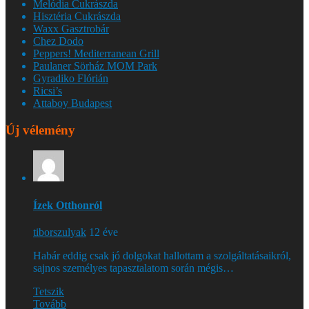
Melódia Cukrászda
Hisztéria Cukrászda
Waxx Gasztrobár
Chez Dodo
Peppers! Mediterranean Grill
Paulaner Sörház MOM Park
Gyradiko Flórián
Ricsi’s
Attaboy Budapest
Új vélemény
Ízek Otthonról
tiborszulyak
12 éve
Habár eddig csak jó dolgokat hallottam a szolgáltatásaikról,
sajnos személyes tapasztalatom során mégis…
Tetszik
Tovább