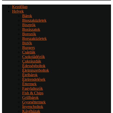
Kezdőlap
Helyek
Bárok
Bioszaküzletek
Bisztrók
Borászatok
Borozók
Borszaküzletek
Büfék
Burgers
Csárdák
Csokoládézók
Cukrászdák
Édességboltok
Élelmiszerboltok
Ételbárok
Ételrendelések
Éttermek
Fagylaltozók
Fish & Chips
Grillbárok
Gyorséttermek
Ínyencboltok
Kávéházak