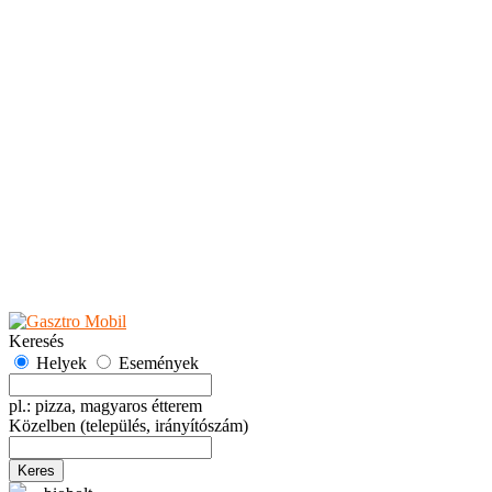
Teaházak
Tejbárok
Vendéglők
Események
Akciók
Fesztiválok
Kiállítások
Programok
Rendezvények
Ünnepek
Hely hozzáadása
Esemény hozzáadása
Ajánlás
Hirdetők részére
GYIK
Keresés
Helyek
Események
pl.: pizza, magyaros étterem
Közelben
(település, irányítószám)
Keres