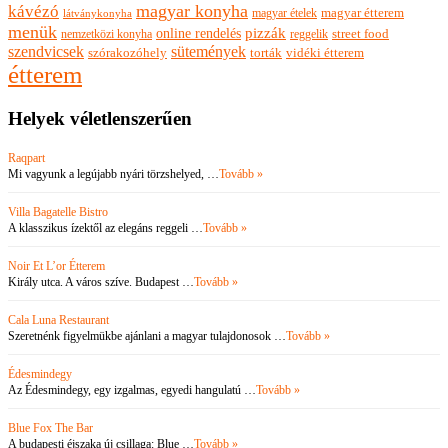
magyar konyha
kávézó
magyar ételek
magyar étterem
látványkonyha
menük
pizzák
online rendelés
nemzetközi konyha
reggelik
street food
szendvicsek
sütemények
szórakozóhely
torták
vidéki étterem
étterem
Helyek véletlenszerűen
Raqpart
Mi vagyunk a legújabb nyári törzshelyed, …
Tovább »
Villa Bagatelle Bistro
A klasszikus ízektől az elegáns reggeli …
Tovább »
Noir Et L’or Étterem
Király utca. A város szíve. Budapest …
Tovább »
Cala Luna Restaurant
Szeretnénk figyelmükbe ajánlani a magyar tulajdonosok …
Tovább »
Édesmindegy
Az Édesmindegy, egy izgalmas, egyedi hangulatú …
Tovább »
Blue Fox The Bar
A budapesti éjszaka új csillaga: Blue …
Tovább »