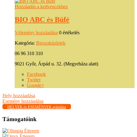
Hozzáadás a kedvencekhez
BIO ABC és Büfé
Vélemény hozzáadása
0 értékelés
Kategória:
Bioszaküzletek
06 96 310 310
9021 Győr, Árpád u. 32. (Megyeháza alatt)
Facebook
Twitter
Google+
Hely hozzáadása
Esemény hozzáadása
HELYEK és ESEMÉNYEK ajánlása
Támogatóink