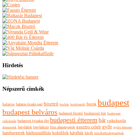
Hirdetés
Népszerű címkék
budapest
bisztró
borok
balaton
balaton északi-part
borkóstoló
borbár
budapest belváros
budapesti bisztró
budapesti bár
budapesti
budapesti étterem
bár
cukrászda
budapesti éjszakai élet
cukrászda
győr
gasztro celeb
fagylaltok
fagylaltozó
friss alapanyagok
győri étterem
desszertek
hamburgerek
koktélok
házhozszállítás
kávéház
kávék
kávékülönlegességek