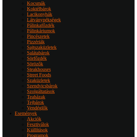
Kocsmák
Koktélbárok
Lacikonyhák
Látványpékségek
Pálinkafőzdék
Pálinkáriumok
Pincészetek
Pizzériák
Sajtszaküzletek
Salátabárok
Sörfőzdék
Sörözők
Steakhouses
Street Foods
Szaküzletek
Szendvicsbárok
Szolgáltatások
Teaházak
Tejbárok
Vendéglők
Események
Akciók
Fesztiválok
Kiállítások
Programok