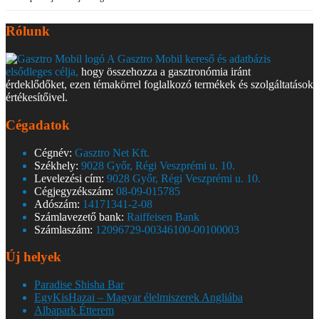
Rólunk
A Gasztro Mobil kereső és adatbázis
elsődleges célja,
hogy összehozza a gasztronómia iránt
érdeklődőket, ezen témakörrel foglalkozó termékek és szolgáltatások
értékesítőivel.
Cégadatok
Cégnév:
Gasztro Net Kft.
Székhely:
9028 Győr, Régi Veszprémi u. 10.
Levelezési cím:
9028 Győr, Régi Veszprémi u. 10.
Cégjegyzékszám:
08-09-015785
Adószám:
14171341-2-08
Számlavezető bank:
Raiffeisen Bank
Számlaszám:
12096729-00346100-00100003
Új helyek
Paradise Shisha Bar
EgyKisHazai – Magyar élelmiszerek Angliába
Albapark Étterem