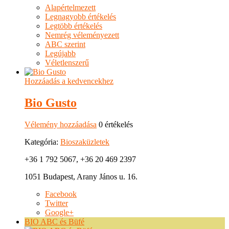
Alapértelmezett
Legnagyobb értékelés
Legtöbb értékelés
Nemrég véleményezett
ABC szerint
Legújabb
Véletlenszerű
Hozzáadás a kedvencekhez
Bio Gusto
Vélemény hozzáadása
0 értékelés
Kategória:
Bioszaküzletek
+36 1 792 5067, +36 20 469 2397
1051 Budapest, Arany János u. 16.
Facebook
Twitter
Google+
BIO ABC és Büfé