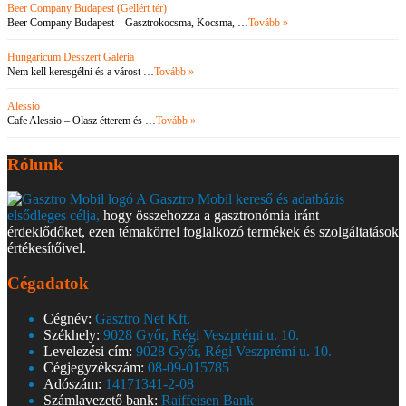
Beer Company Budapest (Gellért tér)
Beer Company Budapest – Gasztrokocsma, Kocsma, …
Tovább »
Hungaricum Desszert Galéria
Nem kell keresgélni és a várost …
Tovább »
Alessio
Cafe Alessio – Olasz étterem és …
Tovább »
Rólunk
A Gasztro Mobil kereső és adatbázis
elsődleges célja,
hogy összehozza a gasztronómia iránt
érdeklődőket, ezen témakörrel foglalkozó termékek és szolgáltatások
értékesítőivel.
Cégadatok
Cégnév:
Gasztro Net Kft.
Székhely:
9028 Győr, Régi Veszprémi u. 10.
Levelezési cím:
9028 Győr, Régi Veszprémi u. 10.
Cégjegyzékszám:
08-09-015785
Adószám:
14171341-2-08
Számlavezető bank:
Raiffeisen Bank