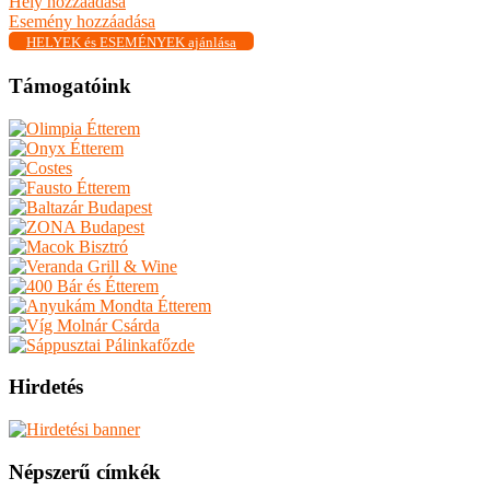
Hely hozzáadása
Esemény hozzáadása
HELYEK és ESEMÉNYEK ajánlása
Támogatóink
Hirdetés
Népszerű címkék