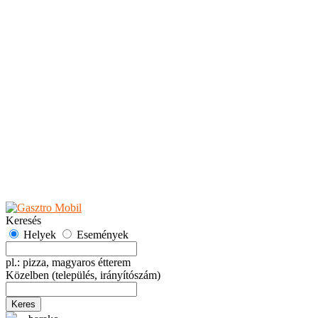
Teaházak
Tejbárok
Vendéglők
Események
Akciók
Fesztiválok
Kiállítások
Programok
Rendezvények
Ünnepek
Hely hozzáadása
Esemény hozzáadása
Ajánlás
Hirdetők részére
GYIK
Keresés
Helyek
Események
pl.: pizza, magyaros étterem
Közelben
(település, irányítószám)
Keres