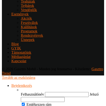
Teaházak
Tejbárok
Vendéglők
Események
Akciók
Fesztiválok
Kiállítások
Programok
Rendezvények
Ünnepek
Blog
GYIK
Támogatóink
Médiaajánlat
Kapcsolat
© 2026 Gasztro Mobil - Minden jog fenntartva - Készítette:
Gasztro
Trend
Tovább az eszköztárra
Bejelentkezés
Felhasználónév
Jelszó
Emlékezzen rám