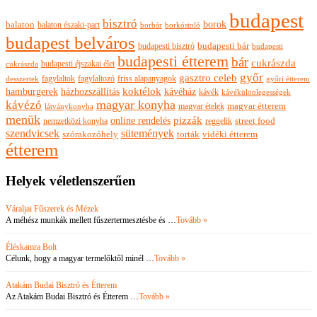
budapest
bisztró
borok
balaton
balaton északi-part
borkóstoló
borbár
budapest belváros
budapesti bisztró
budapesti bár
budapesti
budapesti étterem
bár
cukrászda
budapesti éjszakai élet
cukrászda
győr
gasztro celeb
fagylaltok
fagylaltozó
friss alapanyagok
győri étterem
desszertek
hamburgerek
koktélok
házhozszállítás
kávéház
kávék
kávékülönlegességek
magyar konyha
kávézó
magyar ételek
magyar étterem
látványkonyha
menük
pizzák
online rendelés
nemzetközi konyha
reggelik
street food
szendvicsek
sütemények
szórakozóhely
torták
vidéki étterem
étterem
Helyek véletlenszerűen
Váraljai Fűszerek és Mézek
A méhész munkák mellett fűszertermesztésbe és …
Tovább »
Éléskamra Bolt
Célunk, hogy a magyar termelőktől minél …
Tovább »
Atakám Budai Bisztró és Étterem
Az Atakám Budai Bisztró és Étterem …
Tovább »