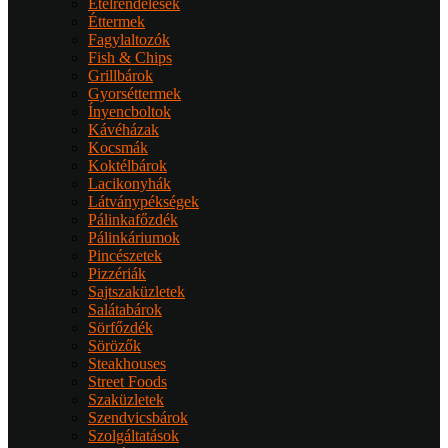
Ételrendelések
Éttermek
Fagylaltozók
Fish & Chips
Grillbárok
Gyorséttermek
Ínyencboltok
Kávéházak
Kocsmák
Koktélbárok
Lacikonyhák
Látványpékségek
Pálinkafőzdék
Pálinkáriumok
Pincészetek
Pizzériák
Sajtszaküzletek
Salátabárok
Sörfőzdék
Sörözők
Steakhouses
Street Foods
Szaküzletek
Szendvicsbárok
Szolgáltatások