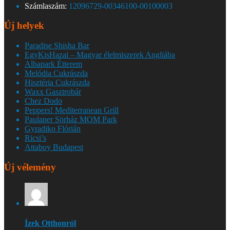
Számlaszám:
12096729-00346100-00100003
Új helyek
Paradise Shisha Bar
EgyKisHazai – Magyar élelmiszerek Angliába
Albapark Étterem
Melódia Cukrászda
Hisztéria Cukrászda
Waxx Gasztrobár
Chez Dodo
Peppers! Mediterranean Grill
Paulaner Sörház MOM Park
Gyradiko Flórián
Ricsi’s
Attaboy Budapest
Új vélemény
Ízek Otthonról