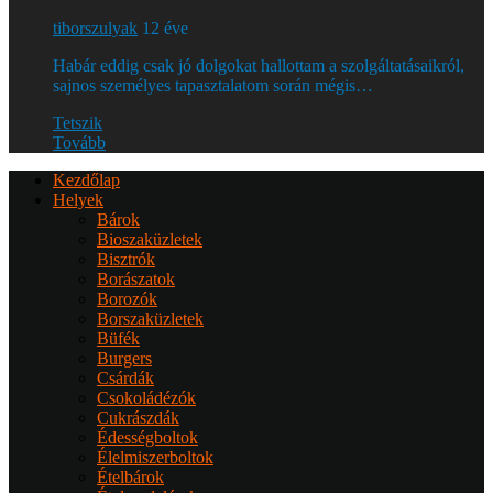
tiborszulyak
12 éve
Habár eddig csak jó dolgokat hallottam a szolgáltatásaikról,
sajnos személyes tapasztalatom során mégis…
Tetszik
Tovább
Kezdőlap
Helyek
Bárok
Bioszaküzletek
Bisztrók
Borászatok
Borozók
Borszaküzletek
Büfék
Burgers
Csárdák
Csokoládézók
Cukrászdák
Édességboltok
Élelmiszerboltok
Ételbárok