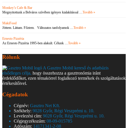
Monkey’s Cafe & Bar
Megnyitottunk a Belváros szívében igényes kialakítással …
Tovább »
MakiFood
Jöttem. Láttam. Főztem. Változatos tanfolyamok …
Tovább »
Ernesto Pizzéria
Az Ernesto Pizzéria 1995-ben alakult. Célunk …
Tovább »
Rólunk
A Gasztro Mobil kereső és adatbázis
elsődleges célja,
hogy összehozza a gasztronómia iránt
érdeklődőket, ezen témakörrel foglalkozó termékek és szolgáltatások
értékesítőivel.
Cégadatok
Cégnév:
Gasztro Net Kft.
Székhely:
9028 Győr, Régi Veszprémi u. 10.
Levelezési cím:
9028 Győr, Régi Veszprémi u. 10.
Cégjegyzékszám:
08-09-015785
Adószám:
14171341-2-08