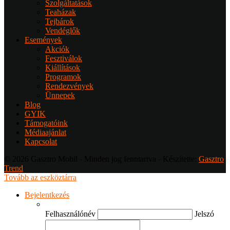
Szolgáltatások
Teaházak
Tejbárok
Vendéglők
Események
Akciók
Fesztiválok
Kiállítások
Programok
Rendezvények
Ünnepek
Blog
GYIK
Támogatóink
Médiaajánlat
Kapcsolat
© 2026 Gasztro Mobil - Minden jog fenntartva - Készítette:
Gasztro
Trend
Tovább az eszköztárra
Bejelentkezés
Felhasználónév
Jelszó