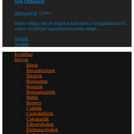
Ízek Otthonról
tiborszulyak
12 éve
Habár eddig csak jó dolgokat hallottam a szolgáltatásaikról,
sajnos személyes tapasztalatom során mégis…
Tetszik
Tovább
Kezdőlap
Helyek
Bárok
Bioszaküzletek
Bisztrók
Borászatok
Borozók
Borszaküzletek
Büfék
Burgers
Csárdák
Csokoládézók
Cukrászdák
Édességboltok
Élelmiszerboltok