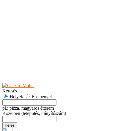
Teaházak
Tejbárok
Vendéglők
Események
Akciók
Fesztiválok
Kiállítások
Programok
Rendezvények
Ünnepek
Hely hozzáadása
Esemény hozzáadása
Ajánlás
Hirdetők részére
GYIK
Keresés
Helyek
Események
pl.: pizza, magyaros étterem
Közelben
(település, irányítószám)
Keres