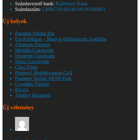
Számlavezető bank:
Raiffeisen Bank
Számlaszám:
12096729-00346100-00100003
Új helyek
Paradise Shisha Bar
EgyKisHazai – Magyar élelmiszerek Angliába
Albapark Étterem
Melódia Cukrászda
Hisztéria Cukrászda
Waxx Gasztrobár
Chez Dodo
Peppers! Mediterranean Grill
Paulaner Sörház MOM Park
Gyradiko Flórián
Ricsi’s
Attaboy Budapest
Új vélemény