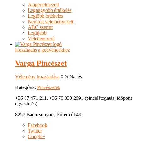
Alapértelmezett
Legnagyobb értékelés
Legtöbb értékelés
Nemrég véleményezett
ABC szerint
Legújabb
Véletlenszerű
Hozzáadás a kedvencekhez
Varga Pincészet
Vélemény hozzáadása
0 értékelés
Kategória:
Pincészetek
+36 87 471 211, +36 70 330 2691 (pincelátogatás, időpont
egyeztetés)
8257 Badacsonyörs, Füredi út 49.
Facebook
Twitter
Google+