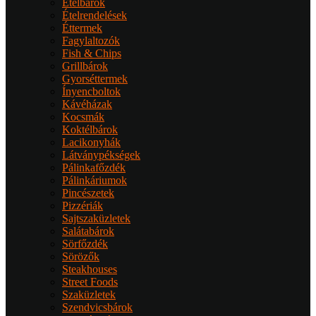
Ételbárok
Ételrendelések
Éttermek
Fagylaltozók
Fish & Chips
Grillbárok
Gyorséttermek
Ínyencboltok
Kávéházak
Kocsmák
Koktélbárok
Lacikonyhák
Látványpékségek
Pálinkafőzdék
Pálinkáriumok
Pincészetek
Pizzériák
Sajtszaküzletek
Salátabárok
Sörfőzdék
Sörözők
Steakhouses
Street Foods
Szaküzletek
Szendvicsbárok