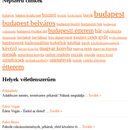
Népszerű címkék
budapest
bisztró
borok
balaton
balaton északi-part
borkóstoló
borbár
budapest belváros
budapesti bisztró
budapesti bár
budapesti
budapesti étterem
bár
cukrászda
budapesti éjszakai élet
cukrászda
győr
gasztro celeb
fagylaltok
fagylaltozó
friss alapanyagok
győri étterem
desszertek
hamburgerek
koktélok
házhozszállítás
kávéház
kávék
kávékülönlegességek
magyar konyha
kávézó
magyar ételek
magyar étterem
látványkonyha
menük
pizzák
online rendelés
nemzetközi konyha
reggelik
street food
szendvicsek
sütemények
szórakozóhely
torták
vidéki étterem
étterem
Helyek véletlenszerűen
Pékműhely
Adalékszer mentes, természetes pékáruk! Nálunk megtalálja …
Tovább »
Édeni Vegán
Édeni Vegán – Ételed az életed! …
Tovább »
Paleo Bistro
Paleolit cukrászsütemények, pékáruk, ebéd készítése és …
Tovább »