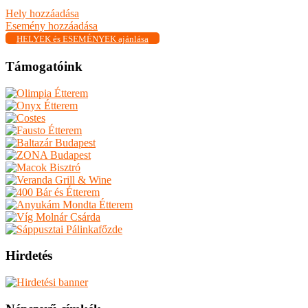
Hely hozzáadása
Esemény hozzáadása
HELYEK és ESEMÉNYEK ajánlása
Támogatóink
Hirdetés