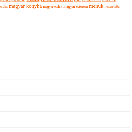
magyar konyha
menük
magyar ételek
magyar étterem
nemzetközi
onyha