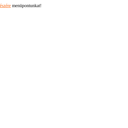
részére
menüpontunkat!