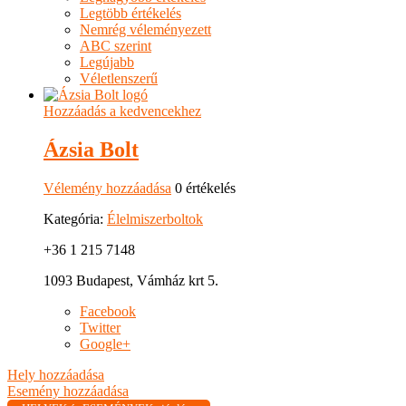
Legtöbb értékelés
Nemrég véleményezett
ABC szerint
Legújabb
Véletlenszerű
Hozzáadás a kedvencekhez
Ázsia Bolt
Vélemény hozzáadása
0 értékelés
Kategória:
Élelmiszerboltok
+36 1 215 7148
1093 Budapest, Vámház krt 5.
Facebook
Twitter
Google+
Hely hozzáadása
Esemény hozzáadása