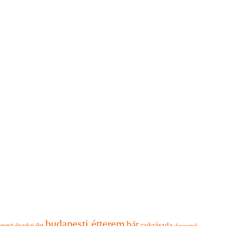
budapesti étterem
bár
cukrászda
apesti éjszakai élet
desszertek