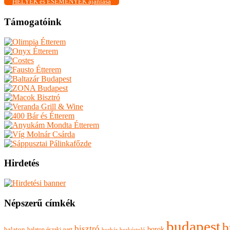
HELYEK és ESEMÉNYEK ajánlása
Támogatóink
Hirdetés
Népszerű címkék
budapest
b
bisztró
borok
balaton
balaton északi-part
borkóstoló
borbár