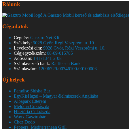
Rólunk
A Gasztro Mobil kereső és adatbázis elsődleges
Cégadatok
Cégnév:
Gasztro Net Kft.
Székhely:
9028 Győr, Régi Veszprémi u. 10.
Levelezési cím:
9028 Győr, Régi Veszprémi u. 10.
Cégjegyzékszám:
08-09-015785
Adószám:
14171341-2-08
Számlavezető bank:
Raiffeisen Bank
Számlaszám:
12096729-00346100-00100003
Új helyek
Paradise Shisha Bar
EgyKisHazai – Magyar élelmiszerek Angliába
Albapark Étterem
Melódia Cukrászda
Hisztéria Cukrászda
Waxx Gasztrobár
Chez Dodo
Peppers! Mediterranean Grill