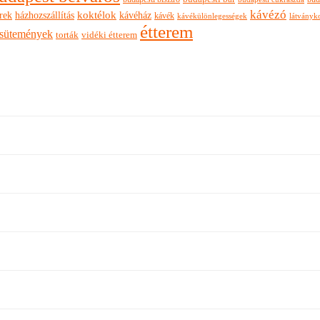
kávézó
rek
koktélok
házhozszállítás
kávéház
kávék
látványk
kávékülönlegességek
étterem
sütemények
torták
vidéki étterem