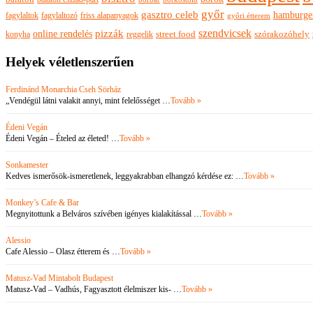
győr
gasztro celeb
hamburge
fagylaltok
fagylaltozó
friss alapanyagok
győri étterem
szendvicsek
pizzák
online rendelés
szórakozóhely
konyha
reggelik
street food
Helyek véletlenszerűen
Ferdinánd Monarchia Cseh Sörház
„Vendégül látni valakit annyi, mint felelősséget …
Tovább »
Édeni Vegán
Édeni Vegán – Ételed az életed! …
Tovább »
Sonkamester
Kedves ismerősök-ismeretlenek, leggyakrabban elhangzó kérdése ez: …
Tovább »
Monkey’s Cafe & Bar
Megnyitottunk a Belváros szívében igényes kialakítással …
Tovább »
Alessio
Cafe Alessio – Olasz étterem és …
Tovább »
Matusz-Vad Mintabolt Budapest
Matusz-Vad – Vadhús, Fagyasztott élelmiszer kis- …
Tovább »