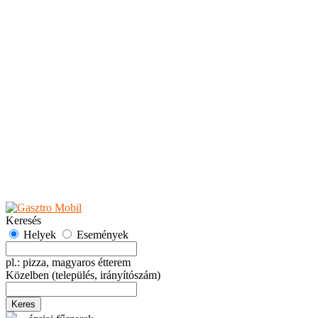
Teaházak
Tejbárok
Vendéglők
Események
Akciók
Fesztiválok
Kiállítások
Programok
Rendezvények
Ünnepek
Hely hozzáadása
Esemény hozzáadása
Ajánlás
Hirdetők részére
GYIK
Keresés
Helyek
Események
pl.: pizza, magyaros étterem
Közelben
(település, irányítószám)
Keres