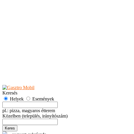
Teaházak
Tejbárok
Vendéglők
Események
Akciók
Fesztiválok
Kiállítások
Programok
Rendezvények
Ünnepek
Hely hozzáadása
Esemény hozzáadása
Ajánlás
Hirdetők részére
GYIK
Keresés
Helyek
Események
pl.: pizza, magyaros étterem
Közelben
(település, irányítószám)
Keres