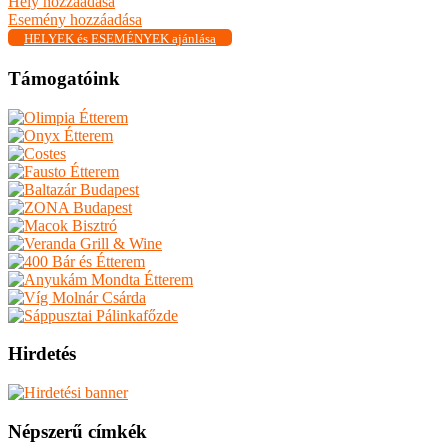
Hely hozzáadása
Esemény hozzáadása
HELYEK és ESEMÉNYEK ajánlása
Támogatóink
Hirdetés
Népszerű címkék