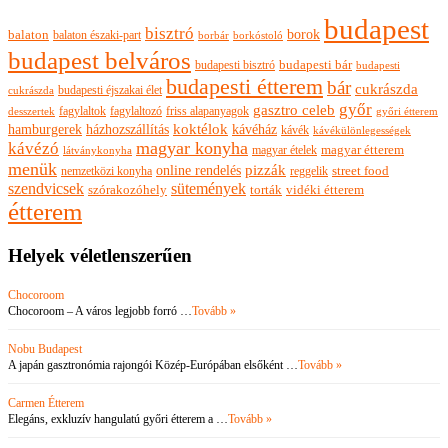
budapest
bisztró
borok
balaton
balaton északi-part
borkóstoló
borbár
budapest belváros
budapesti bisztró
budapesti bár
budapesti
budapesti étterem
bár
cukrászda
budapesti éjszakai élet
cukrászda
győr
gasztro celeb
fagylaltok
fagylaltozó
friss alapanyagok
győri étterem
desszertek
hamburgerek
koktélok
házhozszállítás
kávéház
kávék
kávékülönlegességek
magyar konyha
kávézó
magyar ételek
magyar étterem
látványkonyha
menük
pizzák
online rendelés
nemzetközi konyha
reggelik
street food
szendvicsek
sütemények
szórakozóhely
torták
vidéki étterem
étterem
Helyek véletlenszerűen
Chocoroom
Chocoroom – A város legjobb forró …
Tovább »
Nobu Budapest
A japán gasztronómia rajongói Közép-Európában elsőként …
Tovább »
Carmen Étterem
Elegáns, exkluzív hangulatú győri étterem a …
Tovább »