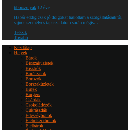
tiborszulyak
12 éve
Habár eddig csak jó dolgokat hallottam a szolgáltatásaikról,
sajnos személyes tapasztalatom során mégis…
Tetszik
Tovább
Kezdőlap
Helyek
Bárok
Bioszaküzletek
Bisztrók
Borászatok
Borozók
Borszaküzletek
Büfék
Burgers
Csárdák
Csokoládézók
Cukrászdák
Édességboltok
Élelmiszerboltok
Ételbárok