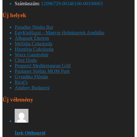
Számlaszám:
12096729-00346100-00100003
Új helyek
Paradise Shisha Bar
EgyKisHazai – Magyar élelmiszerek Angliába
Albapark Étterem
Melódia Cukrászda
Hisztéria Cukrászda
Waxx Gasztrobár
Chez Dodo
Peppers! Mediterranean Grill
Paulaner Sörház MOM Park
Gyradiko Flórián
Ricsi’s
Attaboy Budapest
Új vélemény
Ízek Otthonról