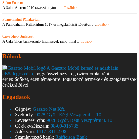
Salon Étterem
A Salon étterem 2010 tavaszán nyitotta …
Tovább »
Pannonhalmi Pálinkárium
A Pannonhalmi Pálinkárium 1917-es megalakítását követően …
Tovább »
Cake Shop Budapest
A Cake Shop-ban készülő finomságok mind-mind …
Tovább »
Rólunk
A Gasztro Mobil kereső és adatbázis
elsődleges célja,
hogy összehozza a gasztronómia iránt
érdeklődőket, ezen témakörrel foglalkozó termékek és szolgáltatások
értékesítőivel.
Cégadatok
Cégnév:
Gasztro Net Kft.
Székhely:
9028 Győr, Régi Veszprémi u. 10.
Levelezési cím:
9028 Győr, Régi Veszprémi u. 10.
Cégjegyzékszám:
08-09-015785
Adószám:
14171341-2-08
Számlavezető bank:
Raiffeisen Bank