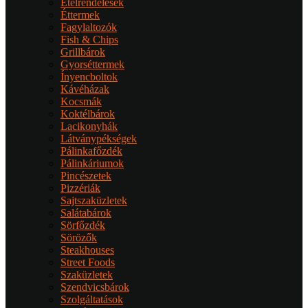
Ételrendelések
Éttermek
Fagylaltozók
Fish & Chips
Grillbárok
Gyorséttermek
Ínyencboltok
Kávéházak
Kocsmák
Koktélbárok
Lacikonyhák
Látványpékségek
Pálinkafőzdék
Pálinkáriumok
Pincészetek
Pizzériák
Sajtszaküzletek
Salátabárok
Sörfőzdék
Sörözők
Steakhouses
Street Foods
Szaküzletek
Szendvicsbárok
Szolgáltatások