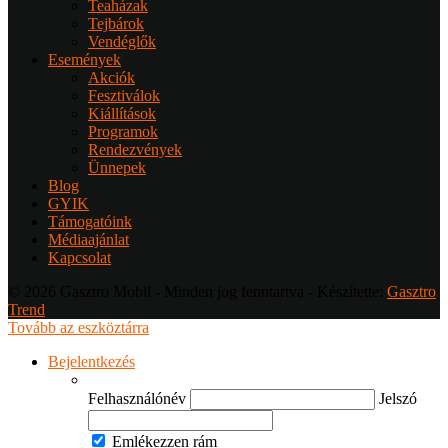
Teaházak
Tejbárok
Vendéglők
Események
Akciók
Fesztiválok
Kiállítások
Programok
Rendezvények
Ünnepek
Blog
GYIK
Támogatóink
Médiaajánlat
Kapcsolat
© 2026 Gasztro Mobil - Minden jog fenntartva - Készítette:
Gasztro
Trend
Tovább az eszköztárra
Bejelentkezés
Felhasználónév
Jelszó
Emlékezzen rám