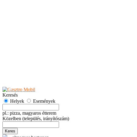
Teaházak
Tejbárok
Vendéglők
Események
Akciók
Fesztiválok
Kiállítások
Programok
Rendezvények
Ünnepek
Hely hozzáadása
Esemény hozzáadása
Ajánlás
Hirdetők részére
GYIK
Keresés
Helyek
Események
pl.: pizza, magyaros étterem
Közelben
(település, irányítószám)
Keres