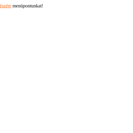
részére
menüpontunkat!