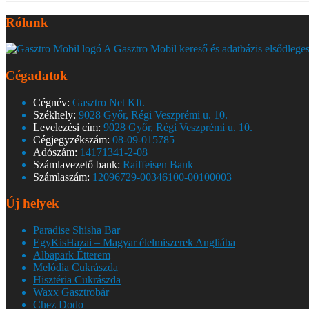
Rólunk
A Gasztro Mobil kereső és adatbázis elsődleges
Cégadatok
Cégnév:
Gasztro Net Kft.
Székhely:
9028 Győr, Régi Veszprémi u. 10.
Levelezési cím:
9028 Győr, Régi Veszprémi u. 10.
Cégjegyzékszám:
08-09-015785
Adószám:
14171341-2-08
Számlavezető bank:
Raiffeisen Bank
Számlaszám:
12096729-00346100-00100003
Új helyek
Paradise Shisha Bar
EgyKisHazai – Magyar élelmiszerek Angliába
Albapark Étterem
Melódia Cukrászda
Hisztéria Cukrászda
Waxx Gasztrobár
Chez Dodo