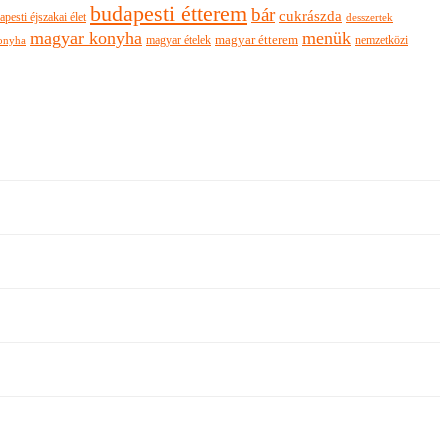
budapesti étterem
bár
cukrászda
apesti éjszakai élet
desszertek
magyar konyha
menük
magyar ételek
magyar étterem
nemzetközi
onyha