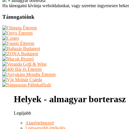
»
almagyar borterasz
Ha támogatni kívánja weboldalunkat, vagy szeretne ingyenesen beker
Támogatóink
Helyek - almagyar borterasz
Legújabb
Alapértelmezett
Legnagyobb értékelés