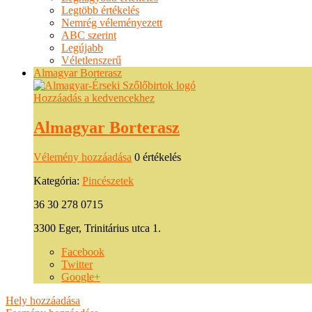
Legtöbb értékelés
Nemrég véleményezett
ABC szerint
Legújabb
Véletlenszerű
Almagyar Borterasz
Hozzáadás a kedvencekhez
Almagyar Borterasz
Vélemény hozzáadása
0 értékelés
Kategória:
Pincészetek
36 30 278 0715
3300 Eger, Trinitárius utca 1.
Facebook
Twitter
Google+
Hely hozzáadása