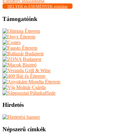
Esemény hozzáadása
HELYEK és ESEMÉNYEK ajánlása
Támogatóink
Hirdetés
Népszerű címkék