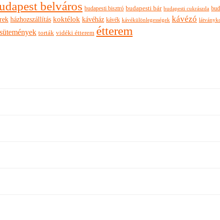
udapest belváros
budapesti bisztró
budapesti bár
bud
budapesti cukrászda
kávézó
rek
koktélok
házhozszállítás
kávéház
kávék
látványk
kávékülönlegességek
étterem
sütemények
torták
vidéki étterem