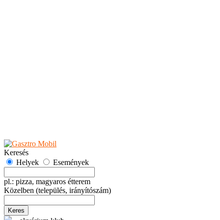
Teaházak
Tejbárok
Vendéglők
Események
Akciók
Fesztiválok
Kiállítások
Programok
Rendezvények
Ünnepek
Hely hozzáadása
Esemény hozzáadása
Ajánlás
Hirdetők részére
GYIK
Keresés
Helyek
Események
pl.: pizza, magyaros étterem
Közelben
(település, irányítószám)
Keres