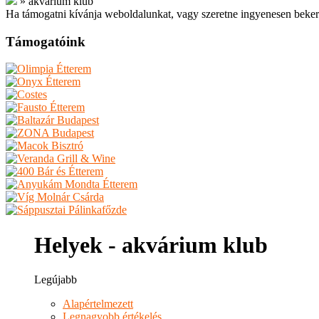
»
akvárium klub
Ha támogatni kívánja weboldalunkat, vagy szeretne ingyenesen beker
Támogatóink
Helyek - akvárium klub
Legújabb
Alapértelmezett
Legnagyobb értékelés