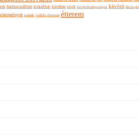
kávézó
rek
koktélok
házhozszállítás
kávéház
kávék
látványk
kávékülönlegességek
étterem
sütemények
torták
vidéki étterem