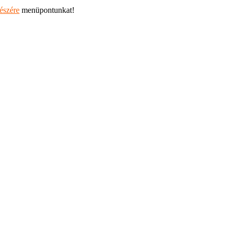
részére
menüpontunkat!