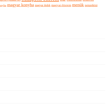
magyar konyha
menük
magyar ételek
magyar étterem
nemzetközi
onyha