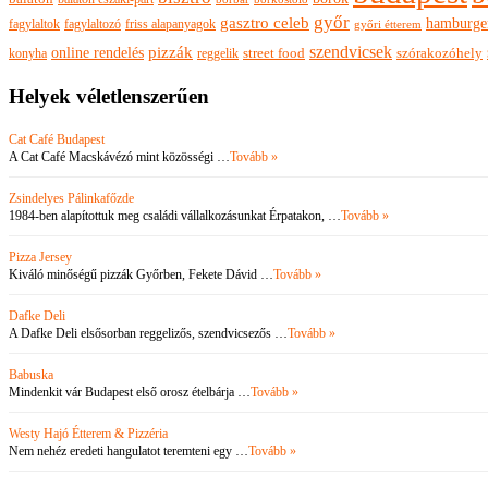
győr
gasztro celeb
hamburge
fagylaltok
fagylaltozó
friss alapanyagok
győri étterem
szendvicsek
pizzák
online rendelés
szórakozóhely
konyha
reggelik
street food
Helyek véletlenszerűen
Cat Café Budapest
A Cat Café Macskávézó mint közösségi …
Tovább »
Zsindelyes Pálinkafőzde
1984-ben alapítottuk meg családi vállalkozásunkat Érpatakon, …
Tovább »
Pizza Jersey
Kiváló minőségű pizzák Győrben, Fekete Dávid …
Tovább »
Dafke Deli
A Dafke Deli elsősorban reggelizős, szendvicsezős …
Tovább »
Babuska
Mindenkit vár Budapest első orosz ételbárja …
Tovább »
Westy Hajó Étterem & Pizzéria
Nem nehéz eredeti hangulatot teremteni egy …
Tovább »