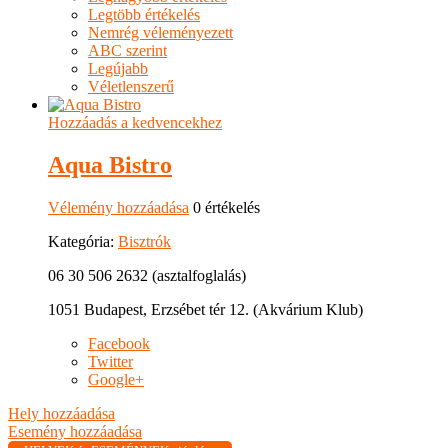
Legtöbb értékelés
Nemrég véleményezett
ABC szerint
Legújabb
Véletlenszerű
Hozzáadás a kedvencekhez
Aqua Bistro
Vélemény hozzáadása
0 értékelés
Kategória:
Bisztrók
06 30 506 2632 (asztalfoglalás)
1051 Budapest, Erzsébet tér 12. (Akvárium Klub)
Facebook
Twitter
Google+
Hely hozzáadása
Esemény hozzáadása