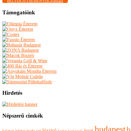
HELYEK és ESEMÉNYEK ajánlása
Támogatóink
Hirdetés
Népszerű címkék
budapest
b
bisztró
borok
balaton
balaton északi-part
borkóstoló
borbár