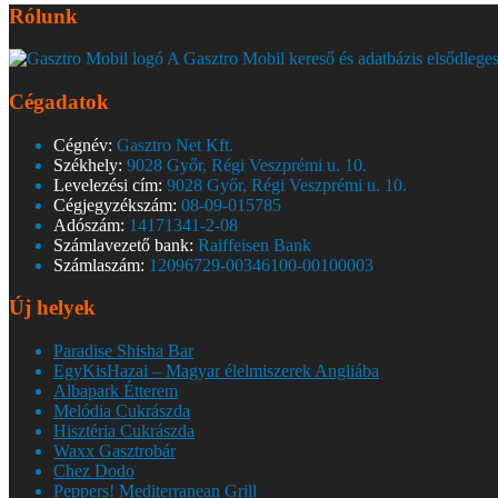
Rólunk
A Gasztro Mobil kereső és adatbázis elsődleges
Cégadatok
Cégnév:
Gasztro Net Kft.
Székhely:
9028 Győr, Régi Veszprémi u. 10.
Levelezési cím:
9028 Győr, Régi Veszprémi u. 10.
Cégjegyzékszám:
08-09-015785
Adószám:
14171341-2-08
Számlavezető bank:
Raiffeisen Bank
Számlaszám:
12096729-00346100-00100003
Új helyek
Paradise Shisha Bar
EgyKisHazai – Magyar élelmiszerek Angliába
Albapark Étterem
Melódia Cukrászda
Hisztéria Cukrászda
Waxx Gasztrobár
Chez Dodo
Peppers! Mediterranean Grill