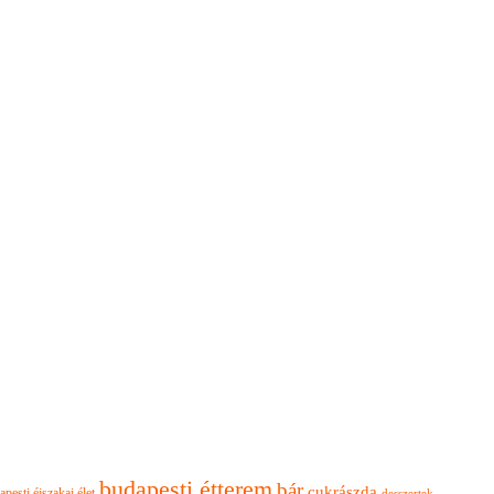
budapesti étterem
bár
cukrászda
apesti éjszakai élet
desszertek