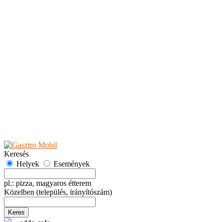
Teaházak
Tejbárok
Vendéglők
Események
Akciók
Fesztiválok
Kiállítások
Programok
Rendezvények
Ünnepek
Hely hozzáadása
Esemény hozzáadása
Ajánlás
Hirdetők részére
GYIK
Keresés
Helyek
Események
pl.: pizza, magyaros étterem
Közelben
(település, irányítószám)
Keres