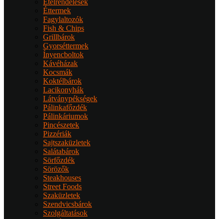
Ételrendelések
Éttermek
Fagylaltozók
Fish & Chips
Grillbárok
Gyorséttermek
Ínyencboltok
Kávéházak
Kocsmák
Koktélbárok
Lacikonyhák
Látványpékségek
Pálinkafőzdék
Pálinkáriumok
Pincészetek
Pizzériák
Sajtszaküzletek
Salátabárok
Sörfőzdék
Sörözők
Steakhouses
Street Foods
Szaküzletek
Szendvicsbárok
Szolgáltatások