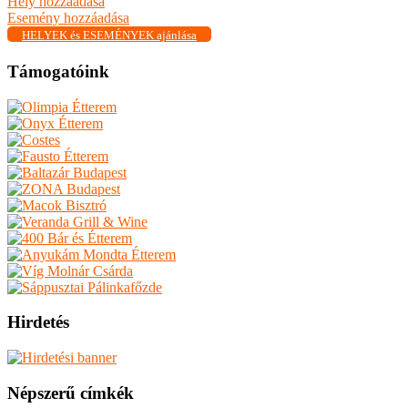
Hely hozzáadása
Esemény hozzáadása
HELYEK és ESEMÉNYEK ajánlása
Támogatóink
Hirdetés
Népszerű címkék