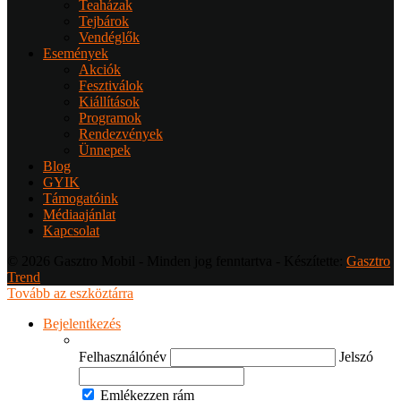
Teaházak
Tejbárok
Vendéglők
Események
Akciók
Fesztiválok
Kiállítások
Programok
Rendezvények
Ünnepek
Blog
GYIK
Támogatóink
Médiaajánlat
Kapcsolat
© 2026 Gasztro Mobil - Minden jog fenntartva - Készítette:
Gasztro
Trend
Tovább az eszköztárra
Bejelentkezés
Felhasználónév
Jelszó
Emlékezzen rám