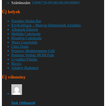
Számlaszám:
12096729-00346100-00100003
Új helyek
Paradise Shisha Bar
EgyKisHazai – Magyar élelmiszerek Angliába
Albapark Étterem
Melódia Cukrászda
Hisztéria Cukrászda
Waxx Gasztrobár
Chez Dodo
Peppers! Mediterranean Grill
Paulaner Sörház MOM Park
Gyradiko Flórián
Ricsi’s
Attaboy Budapest
Új vélemény
Ízek Otthonról