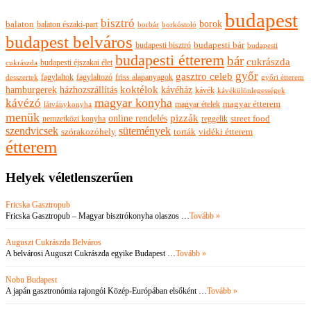
budapest
bisztró
borok
balaton
balaton északi-part
borkóstoló
borbár
budapest belváros
budapesti bisztró
budapesti bár
budapesti
budapesti étterem
bár
cukrászda
budapesti éjszakai élet
cukrászda
győr
gasztro celeb
fagylaltok
fagylaltozó
friss alapanyagok
győri étterem
desszertek
hamburgerek
koktélok
házhozszállítás
kávéház
kávék
kávékülönlegességek
magyar konyha
kávézó
magyar ételek
magyar étterem
látványkonyha
menük
pizzák
online rendelés
nemzetközi konyha
reggelik
street food
szendvicsek
sütemények
szórakozóhely
torták
vidéki étterem
étterem
Helyek véletlenszerűen
Fricska Gasztropub
Fricska Gasztropub – Magyar bisztrókonyha olaszos …
Tovább »
Auguszt Cukrászda Belváros
A belvárosi Auguszt Cukrászda egyike Budapest …
Tovább »
Nobu Budapest
A japán gasztronómia rajongói Közép-Európában elsőként …
Tovább »