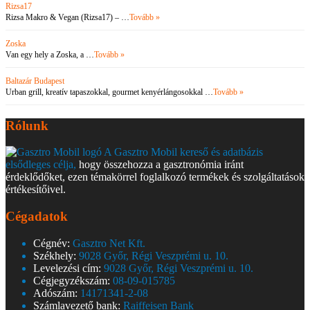
Rizsa17
Rizsa Makro & Vegan (Rizsa17) – …
Tovább »
Zoska
Van egy hely a Zoska, a …
Tovább »
Baltazár Budapest
Urban grill, kreatív tapaszokkal, gourmet kenyérlángosokkal …
Tovább »
Rólunk
A Gasztro Mobil kereső és adatbázis
elsődleges célja,
hogy összehozza a gasztronómia iránt
érdeklődőket, ezen témakörrel foglalkozó termékek és szolgáltatások
értékesítőivel.
Cégadatok
Cégnév:
Gasztro Net Kft.
Székhely:
9028 Győr, Régi Veszprémi u. 10.
Levelezési cím:
9028 Győr, Régi Veszprémi u. 10.
Cégjegyzékszám:
08-09-015785
Adószám:
14171341-2-08
Számlavezető bank:
Raiffeisen Bank