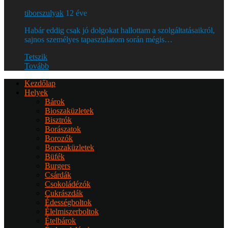
tiborszulyak
12 éve
Habár eddig csak jó dolgokat hallottam a szolgáltatásaikról,
sajnos személyes tapasztalatom során mégis…
Tetszik
Tovább
Kezdőlap
Helyek
Bárok
Bioszaküzletek
Bisztrók
Borászatok
Borozók
Borszaküzletek
Büfék
Burgers
Csárdák
Csokoládézók
Cukrászdák
Édességboltok
Élelmiszerboltok
Ételbárok