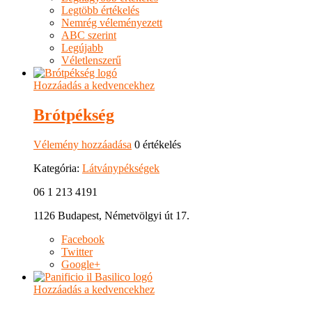
Legtöbb értékelés
Nemrég véleményezett
ABC szerint
Legújabb
Véletlenszerű
Hozzáadás a kedvencekhez
Brótpékség
Vélemény hozzáadása
0 értékelés
Kategória:
Látványpékségek
06 1 213 4191
1126 Budapest, Németvölgyi út 17.
Facebook
Twitter
Google+
Hozzáadás a kedvencekhez