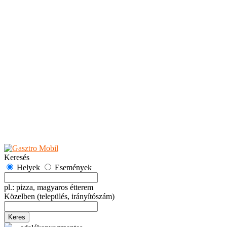
Teaházak
Tejbárok
Vendéglők
Események
Akciók
Fesztiválok
Kiállítások
Programok
Rendezvények
Ünnepek
Hely hozzáadása
Esemény hozzáadása
Ajánlás
Hirdetők részére
GYIK
Keresés
Helyek
Események
pl.: pizza, magyaros étterem
Közelben
(település, irányítószám)
Keres