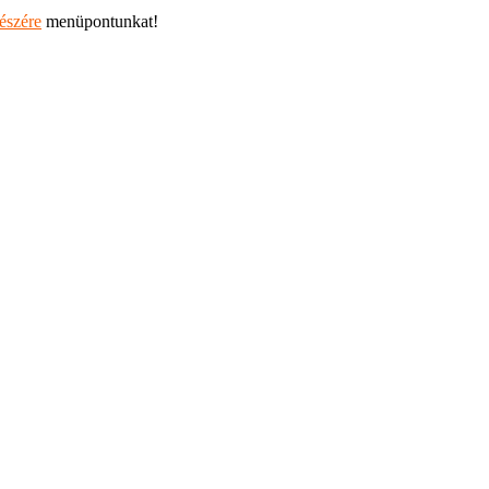
részére
menüpontunkat!