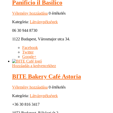
Panificio il Basilico
Vélemény hozzáadása
0 értékelés
Kategória:
Látványpékségek
06 30 944 8730
1122 Budapest, Városmajor utca 34.
Facebook
Twitter
Google+
Hozzáadás a kedvencekhez
BITE Bakery Café Astoria
Vélemény hozzáadása
0 értékelés
Kategória:
Látványpékségek
+36 30 816 3417
1072 Budapest, Rákóczi út 2.