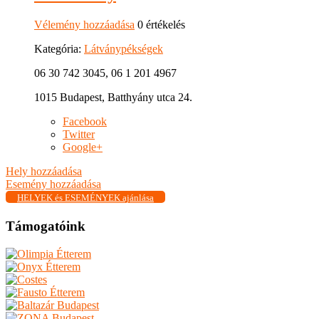
Vélemény hozzáadása
0 értékelés
Kategória:
Látványpékségek
06 30 742 3045, 06 1 201 4967
1015 Budapest, Batthyány utca 24.
Facebook
Twitter
Google+
Hely hozzáadása
Esemény hozzáadása
HELYEK és ESEMÉNYEK ajánlása
Támogatóink